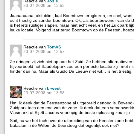
Reactie van
Josie
23-07-2008 om 13:53
Jaaaaaaaaa, alstublief, laat Boomtown terugkeren, en snel, want he
echt triestig zo zonder Boomtown. Ok, als buurtbewoner van de 
is het iets rustiger slapen, maar niet echt veel, en het Zuidpark li
leuke locatie. Volgend jaar terug Boomtown op de Feesten, hoez
Reactie van
TomVS
23-07-2008 om 13:57
Ze dringen zij zich niet op aan het Zuid. Ze hebben alternatieven ui
Bijvoorbeeld het Baudelopark zou een perfecte locatie zijn met 
hinder dan nu. Maar als Guido De Leeuw niet wil… is het triestig.
Reactie van
b-west
23-07-2008 om 13:58
Hm, ik denk dat de Feestenzone al uitgebreid genoeg is. Bovendie
Zuidpark toch een end van de zone. Ik denk dat een samenwerki
Vlasmarkt of Bij St Jacobs voorlopig de beste oplossing zou zijn.
Soit, nu we het toch over de uitbreiding van de Feestenzone hebb
Bataclan in de Willem de Beersteeg dat eigenlijk ook niet?