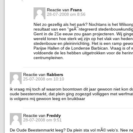
Reactie van
Frans
28-07-2008 om 8:56
Niet zo gezellig als het park? Nochtans is het Wilsonp
resultaat van een “geÃ¯ntegreerd stedenbouwkundig 
Gent in de 21e eeuw zou gaan projecteren. Wij ging
wereld tonen hoe sterk wij zijn op het vlak van hed
stedenbouw en pleininrichting. Het is een ramp gew
Parijse Hallen of de Londense Barbican. Vraag is of w
voldoende de les hebben uitgetrokken voor de herinr
centrumpleinen.
Reactie van
flabbers
25-07-2008 om 10:10
ik vraag mij toch af waarom boomtown dit jaar gewoon niet kon 
oude beestenmarkt, dat plein ging zogezgd volliggen met werfmat
is volgens mij gewoon leeg en bruikbaar
Reactie van
Freddy
28-07-2008 om 9:51
De Oude Beestenmarkt leeg? Da plein sta vol mÃ© velo’s. Nee nee