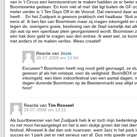
van in ‘t Circus een kenniscentrum te maken hadden ze er beter 
Boomtownke gedaan. En kom niet af met ‘dat ligt buiten de GF-zo
meter verder is ‘t Ten Days Off in de Vooruit. Dat niemand daar 
heeft… En het Zuidpark is gewoon praktisch niet haalbaar. Sluit 
eens af. Ik ben fan van Boomtown maar zij vragen inkomgeld en da
tegen de, overigens goeie, beslissing van de Stad namelijk dat all
zijn wat op een openbaar plein georganiseerd wordt. Boomtown ze
een hak door geld te vragen aan den entree. Ik weet wel, ze ku
niet anders of ze maken verlies. Wees creatief!
Reactie van
Josie
28-07-2008 om 10:04
Excuseer? Boomtown heeft nog nooit geld gevraagd, ze slui
gewoon af als het volstaat, voor de veiligheid. BoomBOX vr
inkomgeld, een klein indoorfestival van een aantal dagen, 
dagen durende Boomtown op de Beestenmarkt was altijd vol
hoor!
Reactie van
Tim Rosseel
28-07-2008 om 13:15
Als buurtbewoner van het Zuidpark heb ik er toch mijn bedenkingen
nu net mooi heraangelegd en het is een stukje groen dat niet die
festival. Alhoewel ik dat dan ook nuanceer, want Jazz in het park 
succes en ‘t park ziet er niet serieus van af. Dus mits goede orga