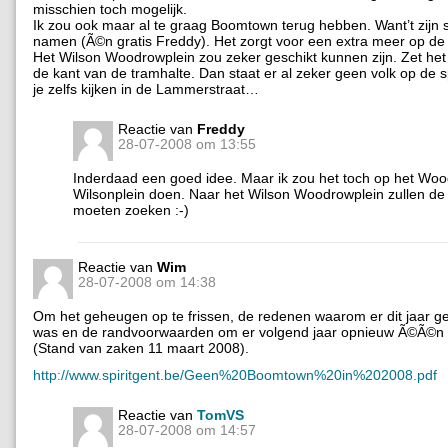
misschien toch mogelijk.
Ik zou ook maar al te graag Boomtown terug hebben. Want’t zijn
namen (Ã©n gratis Freddy). Het zorgt voor een extra meer op de
Het Wilson Woodrowplein zou zeker geschikt kunnen zijn. Zet he
de kant van de tramhalte. Dan staat er al zeker geen volk op de 
je zelfs kijken in de Lammerstraat…
Reactie van
Freddy
28-07-2008 om 13:55
Inderdaad een goed idee. Maar ik zou het toch op het Wo
Wilsonplein doen. Naar het Wilson Woodrowplein zullen de 
moeten zoeken :-)
Reactie van
Wim
28-07-2008 om 14:38
Om het geheugen op te frissen, de redenen waarom er dit jaar
was en de randvoorwaarden om er volgend jaar opnieuw Ã©Ã©n
(Stand van zaken 11 maart 2008).
http://www.spiritgent.be/Geen%20Boomtown%20in%202008.pdf
Reactie van
TomVS
28-07-2008 om 14:57