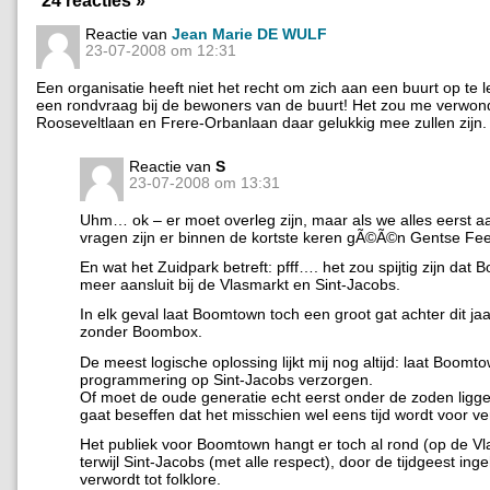
Reactie van
Jean Marie DE WULF
23-07-2008 om 12:31
Een organisatie heeft niet het recht om zich aan een buurt op te 
een rondvraag bij de bewoners van de buurt! Het zou me verwon
Rooseveltlaan en Frere-Orbanlaan daar gelukkig mee zullen zijn.
Reactie van
S
23-07-2008 om 13:31
Uhm… ok – er moet overleg zijn, maar als we alles eerst 
vragen zijn er binnen de kortste keren gÃ©Ã©n Gentse Fe
En wat het Zuidpark betreft: pfff…. het zou spijtig zijn dat
meer aansluit bij de Vlasmarkt en Sint-Jacobs.
In elk geval laat Boomtown toch een groot gat achter dit jaa
zonder Boombox.
De meest logische oplossing lijkt mij nog altijd: laat Boomt
programmering op Sint-Jacobs verzorgen.
Of moet de oude generatie echt eerst onder de zoden ligg
gaat beseffen dat het misschien wel eens tijd wordt voor v
Het publiek voor Boomtown hangt er toch al rond (op de Vl
terwijl Sint-Jacobs (met alle respect), door de tijdgeest ing
verwordt tot folklore.