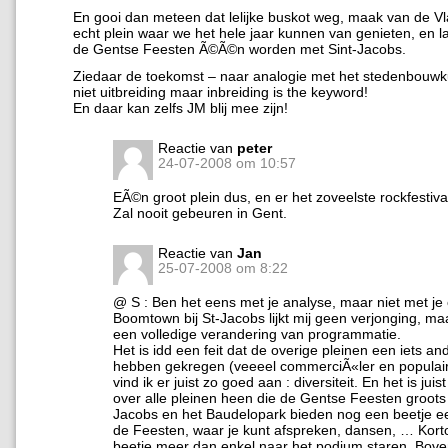
En gooi dan meteen dat lelijke buskot weg, maak van de V
echt plein waar we het hele jaar kunnen van genieten, en la
de Gentse Feesten Ã©Ã©n worden met Sint-Jacobs.
Ziedaar de toekomst – naar analogie met het stedenbouwku
niet uitbreiding maar inbreiding is the keyword!
En daar kan zelfs JM blij mee zijn!
Reactie van
peter
24-07-2008 om 10:57
EÃ©n groot plein dus, en er het zoveelste rockfestiv
Zal nooit gebeuren in Gent.
Reactie van
Jan
25-07-2008 om 8:22
@ S : Ben het eens met je analyse, maar niet met je 
Boomtown bij St-Jacobs lijkt mij geen verjonging, m
een volledige verandering van programmatie.
Het is idd een feit dat de overige pleinen een iets an
hebben gekregen (veeeel commerciÃ«ler en populair
vind ik er juist zo goed aan : diversiteit. En het is juist
over alle pleinen heen die de Gentse Feesten groots
Jacobs en het Baudelopark bieden nog een beetje e
de Feesten, waar je kunt afspreken, dansen, … Kor
beetje meer dan enkel naar het podium staren. Bove