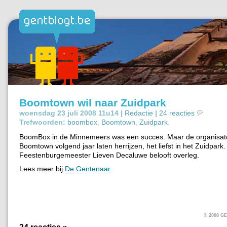
Boomtown wil naar Zuidpark
woensdag 23 juli 2008 11u14 |
Redactie
|
24 reacties
Trefwoorden:
boombox
,
Boomtown
,
Zuidpark
.
BoomBox in de Minnemeers was een succes. Maar de organisato
Boomtown volgend jaar laten herrijzen, het liefst in het Zuidpark.
Feestenburgemeester Lieven Decaluwe belooft overleg.
Lees meer bij
De Gentenaar
© 2008 
24 reacties »