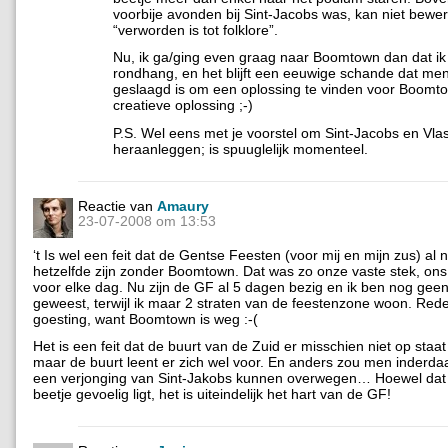
voorbije avonden bij Sint-Jacobs was, kan niet bewer
“verworden is tot folklore”.
Nu, ik ga/ging even graag naar Boomtown dan dat ik 
rondhang, en het blijft een eeuwige schande dat men 
geslaagd is om een oplossing te vinden voor Boomto
creatieve oplossing ;-)
P.S. Wel eens met je voorstel om Sint-Jacobs en Vla
heraanleggen; is spuuglelijk momenteel.
Reactie van
Amaury
23-07-2008 om 13:53
‘t Is wel een feit dat de Gentse Feesten (voor mij en mijn zus) al 
hetzelfde zijn zonder Boomtown. Dat was zo onze vaste stek, ons
voor elke dag. Nu zijn de GF al 5 dagen bezig en ik ben nog gee
geweest, terwijl ik maar 2 straten van de feestenzone woon. Re
goesting, want Boomtown is weg :-(
Het is een feit dat de buurt van de Zuid er misschien niet op staa
maar de buurt leent er zich wel voor. En anders zou men inderda
een verjonging van Sint-Jakobs kunnen overwegen… Hoewel dat
beetje gevoelig ligt, het is uiteindelijk het hart van de GF!