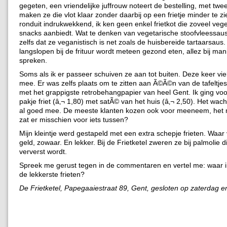
gegeten, een vriendelijke juffrouw noteert de bestelling, met twee
maken ze die vlot klaar zonder daarbij op een frietje minder te zi
ronduit indrukwekkend, ik ken geen enkel frietkot die zoveel veg
snacks aanbiedt. Wat te denken van vegetarische stoofvleessaus
zelfs dat ze veganistisch is net zoals de huisbereide tartaarsaus
langslopen bij de frituur wordt meteen gezond eten, allez bij man
spreken.
Soms als ik er passeer schuiven ze aan tot buiten. Deze keer viel
mee. Er was zelfs plaats om te zitten aan Ã©Ã©n van de tafeltjes 
met het grappigste retrobehangpapier van heel Gent. Ik ging voo
pakje friet (â‚¬ 1,80) met satÃ© van het huis (â‚¬ 2,50). Het wachte
al goed mee. De meeste klanten kozen ook voor meeneem, het
zat er misschien voor iets tussen?
Mijn kleintje werd gestapeld met een extra schepje frieten. Waar
geld, zowaar. En lekker. Bij de Frietketel zweren ze bij palmolie d
ververst wordt.
Spreek me gerust tegen in de commentaren en vertel me: waar i
de lekkerste frieten?
De Frietketel, Papegaaiestraat 89, Gent, gesloten op zaterdag 