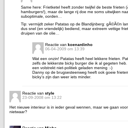
Same here: Frietketel heeft zonder twijfel de beste frieten
hamburgers!), maar de lange rij doe me soms uitwijken na
suboptimale, oorden…
Tip: vermijdt zeker Patatas op de Blandijnberg: gÃ©Ã©n lan
dus snel (en vriendelijk) bediend, maar extreem vettige frie
druipen van de olie…
Reactie van
koenardinho
06-04-2009 om 13:39
Wat een onzin! Patatas heeft heel lekkere frieten. Pa
zelfs de lekkerste bicky burger die ik al gegeten heb. E
een volstrekt niet-politiek geladen mening :-)
Danny op de brugsesteenweg heeft ook goeie frieten
bicky’s zijn dan weer iets minder.
Reactie van
style
23-09-2008 om 13:22
Het nieuwe interieur is in ieder geval wennen, maar we gaan voor 
nietwaar?