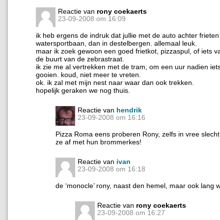
Reactie van
rony coekaerts
23-09-2008 om 16:09
ik heb ergens de indruk dat jullie met de auto achter friete
watersportbaan, dan in destelbergen. allemaal leuk.
maar ik zoek gewoon een goed frietkot, pizzaspul, of iets v
de buurt van de zebrastraat.
ik zie me al vertrekken met de tram, om een uur nadien iets
gooien. koud, niet meer te vreten.
ok. ik zal met mijn nest naar waar dan ook trekken.
hopelijk geraken we nog thuis.
Reactie van
hendrik
23-09-2008 om 16:16
Pizza Roma eens proberen Rony, zelfs in vree slec
ze af met hun brommerkes!
Reactie van
ivan
23-09-2008 om 16:18
de ‘monocle’ rony, naast den hemel, maar ook lang 
Reactie van
rony coekaerts
23-09-2008 om 16:27