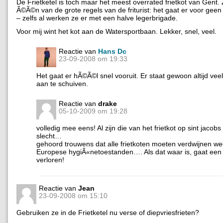
De Frietketel is toch maar het meest overrated frietkot van Gent.
Ã©Ã©n van de grote regels van de friturist: het gaat er voor geen
– zelfs al werken ze er met een halve legerbrigade.
Voor mij wint het kot aan de Watersportbaan. Lekker, snel, veel.
Reactie van
Hans Dc
23-09-2008 om 19:33
Het gaat er hÃ©Ã©l snel vooruit. Er staat gewoon altijd veel
aan te schuiven.
Reactie van
drake
05-10-2009 om 19:28
volledig mee eens! Al zijn die van het frietkot op sint jacobs
slecht…
gehoord trouwens dat alle frietkoten moeten verdwijnen w
Europese hygiÃ«netoestanden…. Als dat waar is, gaat een 
verloren!
Reactie van
Jean
23-09-2008 om 15:10
Gebruiken ze in de Frietketel nu verse of diepvriesfrieten?