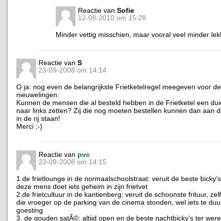
Reactie van
Sofie
12-08-2010 om 15:28
Minder vettig misschien, maar vooral veel minder lek
Reactie van
S
23-09-2008 om 14:14
O ja: nog even de belangrijkste Frietketelregel meegeven voor de
nieuwelingen:
Kunnen de mensen die al besteld hebben in de Frietketel een duid
naar links zetten? Zij die nog moeten bestellen kunnen dan aan d
in de rij staan!
Merci ;-)
Reactie van
pvc
23-09-2008 om 14:15
1.de frietlounge in de normaalschoolstraat: veruit de beste bicky’
deze mens doet iets geheim in zijn frietvet
2.de frietcultuur in de kantienberg: veruit de schoonste frituur, z
die vroeger op de parking van de cinema stonden, wel iets te duu
goesting
3. de gouden satÃ©: altijd open en de beste nachtbicky’s ter were