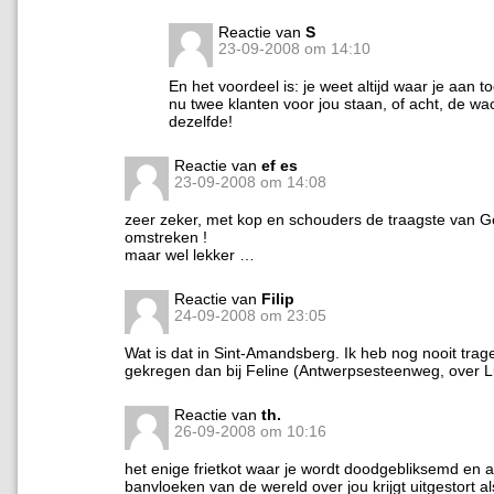
Reactie van
S
23-09-2008 om 14:10
En het voordeel is: je weet altijd waar je aan t
nu twee klanten voor jou staan, of acht, de wacht
dezelfde!
Reactie van
ef es
23-09-2008 om 14:08
zeer zeker, met kop en schouders de traagste van G
omstreken !
maar wel lekker …
Reactie van
Filip
24-09-2008 om 23:05
Wat is dat in Sint-Amandsberg. Ik heb nog nooit trage
gekregen dan bij Feline (Antwerpsesteenweg, over L
Reactie van
th.
26-09-2008 om 10:16
het enige frietkot waar je wordt doodgebliksemd en a
banvloeken van de wereld over jou krijgt uitgestort al