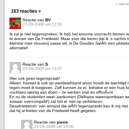
© 2008 
163 reacties »
Reactie van
BV
23-09-2008 om 12:55
Ik zal je niet tegenspreken. Ik heb het enorme voorrecht binnen 
te wonen van De Frietketel. Maar voor die keren dat ik ‘s nachts
kleintse mee stuuverij saase
wil, is De Gouden SatÃ© een uitstek
alternatief.
Reactie van
S
23-09-2008 om 13:07
Hier ook geen tegenspraak!
Alleen: hoewel ik ook op wandelafstand woon houdt de wachttijd 
tegen moet ik toegeven. Zelf kunnen ze er, behalve er een huis b
nochtans weinig aan doen – ze werken snel en efficiÃ«nt.
En nu de studenten weer aankomen (Delhaize watersportbaan we
zowaar overrompeld!) zal het er niet op verbeteren..
Desalniettemin: van iemand die wÃ©l tegenspreekt kan ik mij niet 
dat hij al frieten van de Frietketel heeft gegeten.
Reactie van
pierre
23-09-2008 om 14:00