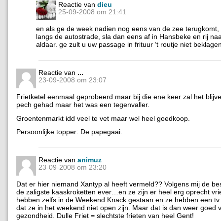
Reactie van
dieu
25-09-2008 om 21:41
en als ge de week nadien nog eens van de zee terugkomt,
langs de autostrade, sla dan eens af in Hansbeke en rij naa
aldaar. ge zult u uw passage in frituur ‘t routje niet beklage
Reactie van
...
23-09-2008 om 23:07
Frietketel eenmaal geprobeerd maar bij die ene keer zal het blijv
pech gehad maar het was een tegenvaller.
Groentenmarkt idd veel te vet maar wel heel goedkoop.
Persoonlijke topper: De papegaai.
Reactie van
animuz
23-09-2008 om 23:20
Dat er hier niemand Xantyp al heeft vermeld?? Volgens mij de bes
de zaligste kaaskroketten ever…en ze zijn er heel erg oprecht vrie
hebben zelfs in de Weekend Knack gestaan en ze hebben een tv
dat ze in het weekend niet open zijn. Maar dat is dan weer goed 
gezondheid. Dulle Friet = slechtste frieten van heel Gent!