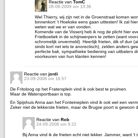
Reactie van
TomC
28-08-2009 om 13:36
Wel Thierry, wij zijn net in de Groenstraat komen wo
binnenkort ‘t Hoekske eens gaan uittesten! Ik zal hie
weten wat we er van vonden.
Komende van de Visserij heb ik nog de plicht hier ev
Frietboetiek in de schijnwerpers te zetten (want voo
schromelijk onvermeld). Heerlijk frieten, dik of dun (a
sinds kort net iets te anorectisch), zelden anders g
perfecte bak, sympathieke bediening van uitbaters di
voorkeuren van hun klanten kennen!
Reactie van
jordi
23-09-2008 om 16:57
De Fritoloog op het Fratersplein vind ik ook best te pruimen.
Maar de Watersportbaan is top.
En Spijshuis Anna aan het Fonteineplein vind ik ook wel een ver
Zeker niet de lekkerste frieten, maar de Brugse poort is gewoon d
Reactie van
Rob
24-09-2008 om 9:22
Bij Anna vind ik de frieten echt niet lekker. Jammer, want ‘t