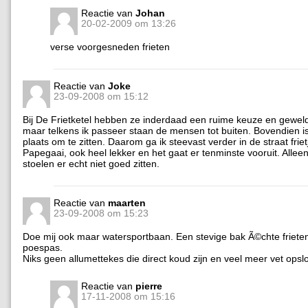
Reactie van
Johan
20-02-2009 om 13:26
verse voorgesneden frieten
Reactie van
Joke
23-09-2008 om 15:12
Bij De Frietketel hebben ze inderdaad een ruime keuze en geweldi
maar telkens ik passeer staan de mensen tot buiten. Bovendien is
plaats om te zitten. Daarom ga ik steevast verder in de straat friet
Papegaai, ook heel lekker en het gaat er tenminste vooruit. Alleen 
stoelen er echt niet goed zitten.
Reactie van
maarten
23-09-2008 om 15:23
Doe mij ook maar watersportbaan. Een stevige bak Ã©chte friete
poespas.
Niks geen allumettekes die direct koud zijn en veel meer vet opsl
Reactie van
pierre
17-11-2008 om 15:16