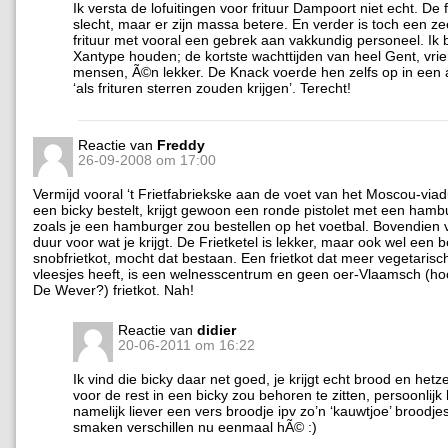
Ik versta de lofuitingen voor frituur Dampoort niet echt. De fr
slecht, maar er zijn massa betere. En verder is toch een z
frituur met vooral een gebrek aan vakkundig personeel. Ik bli
Xantype houden; de kortste wachttijden van heel Gent, vrie
mensen, Ã©n lekker. De Knack voerde hen zelfs op in een a
‘als frituren sterren zouden krijgen’. Terecht!
Reactie van
Freddy
26-09-2008 om 17:00
Vermijd vooral ‘t Frietfabriekske aan de voet van het Moscou-viad
een bicky bestelt, krijgt gewoon een ronde pistolet met een hambu
zoals je een hamburger zou bestellen op het voetbal. Bovendien
duur voor wat je krijgt. De Frietketel is lekker, maar ook wel een 
snobfrietkot, mocht dat bestaan. Een frietkot dat meer vegetaris
vleesjes heeft, is een welnesscentrum en geen oer-Vlaamsch (hoo
De Wever?) frietkot. Nah!
Reactie van
didier
20-06-2011 om 16:22
Ik vind die bicky daar net goed, je krijgt echt brood en hetz
voor de rest in een bicky zou behoren te zitten, persoonlijk 
namelijk liever een vers broodje ipv zo’n ‘kauwtjoe’ broodje
smaken verschillen nu eenmaal hÃ© :)