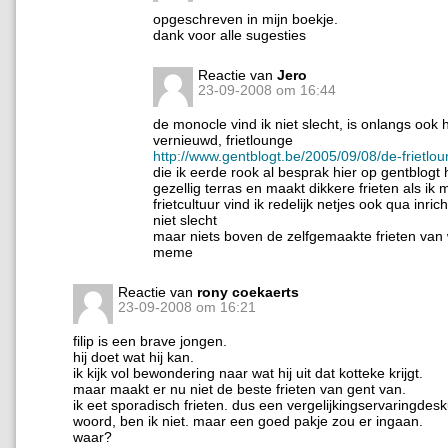
opgeschreven in mijn boekje.
dank voor alle sugesties
Reactie van
Jero
23-09-2008 om 16:44
de monocle vind ik niet slecht, is onlangs ook
vernieuwd, frietlounge
http://www.gentblogt.be/2005/09/08/de-frietlo
die ik eerde rook al besprak hier op gentblogt 
gezellig terras en maakt dikkere frieten als ik 
frietcultuur vind ik redelijk netjes ook qua inric
niet slecht
maar niets boven de zelfgemaakte frieten van w
meme
Reactie van
rony coekaerts
23-09-2008 om 16:21
filip is een brave jongen.
hij doet wat hij kan.
ik kijk vol bewondering naar wat hij uit dat kotteke krijgt.
maar maakt er nu niet de beste frieten van gent van.
ik eet sporadisch frieten. dus een vergelijkingservaringdes
woord, ben ik niet. maar een goed pakje zou er ingaan.
waar?