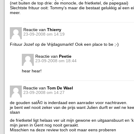
(net buiten de top drie: de monocle, de frietketel, de papegaai)
Slechtste frituur ooit: Tommy’s maar die bestaat gelukkig al een ei
meer.
Reactie van
Thierry
23-09-2008 om 14:19
Frituur Jozef op de Vrijdagsmarkt! Ook een place to be ;-)
Reactie van
Peetie
23-09-2008 om 18:44
hear hear!
Reactie van
Tom De Wael
23-09-2008 om 14:27
de gouden satÃ© is inderdaad een aanrader voor nachtraven.
je bent wel nooit zeker van de prijs want Julien durft er wel ne kee
slaan
de frietketel ligt helaas ver uit mijn gewone en uitgaansbuurt en ‘k
mijn jaren in Gent nog nooit geraakt.
Misschien na deze review toch ooit maar eens proberen