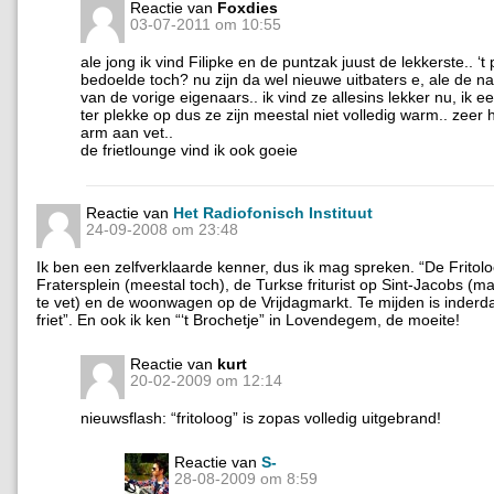
Reactie van
Foxdies
03-07-2011 om 10:55
ale jong ik vind Filipke en de puntzak juust de lekkerste.. ‘t
bedoelde toch? nu zijn da wel nieuwe uitbaters e, ale de 
van de vorige eigenaars.. ik vind ze allesins lekker nu, ik eet
ter plekke op dus ze zijn meestal niet volledig warm.. zeer 
arm aan vet..
de frietlounge vind ik ook goeie
Reactie van
Het Radiofonisch Instituut
24-09-2008 om 23:48
Ik ben een zelfverklaarde kenner, dus ik mag spreken. “De Fritol
Fratersplein (meestal toch), de Turkse friturist op Sint-Jacobs (ma
te vet) en de woonwagen op de Vrijdagmarkt. Te mijden is inderd
friet”. En ook ik ken “‘t Brochetje” in Lovendegem, de moeite!
Reactie van
kurt
20-02-2009 om 12:14
nieuwsflash: “fritoloog” is zopas volledig uitgebrand!
Reactie van
S-
28-08-2009 om 8:59