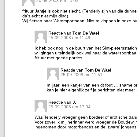
24-09-2008 om 20:03
frituur Jantje is ook niet slecht. (Tenderly zijn van die dunne
da’s echt niet mijn ding)
Wij fietsen naar Watersportbaan. Niet te kloppen in onze bu
Reactie van
Tom De Wael
25-09-2008 om 11:49
Ik heb ook nog in de buurt van het Sint-pietersstati
wij gingen uiteindelijk ook wel naar de watersportbaa
frituur met goede porties
Reactie van
Tom De Wael
25-09-2008 om 11:51
miljaar, een kanjer van een dt fout … shame
kan je hier eigenlijk zelf je berichten niet me
Reactie van
J.
25-09-2008 om 17:04
Was Tenderly vroeger geen bordeel of erotische dan
Voor zover ik mij herinner werd vroeger de Boudewij
ingenomen door motorbendes en de ‘zware’ jongen