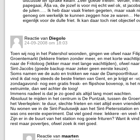
discussie ter sprake kwam. Zeer goede frieten. Verder, friet
papegaai, Ã§a va, de jozef is voor mij echt wel ok, st jacob
de julien….. Ik heb daar vaak frieten gegeten, maar vaak n
genoeg om werkelijk te kunnen zeggen hoe ze waren… Het 
eigenlijk voor de dulle friet. Ik kan daar toch niet objectief 
Reactie van
Diegolo
24-09-2008 om 18:03
Toen wij nog in het Patershol woonden, gingen we ofwel naar Fili
Groentemarkt (lekkere frieten zonder meer, en met korte wachttij
naar de Fritoloog (lekker maar met lange wachttijden), ofwel naar 
Sint-Jacobs (goede backup maar zeker geen eerste keuze).
Soms namen we de auto en trokken we naar de Dampoortfrituur. 
vind ik dat nog steeds de beste frieten van Gent, en je krijgt er -v
zondagavond- nog een gratis freak- en flipshow bovenop, is het ni
eetruimte, dan wel achter de toog!
Immens nadeel is dat je zo goed als altijd lang moet wachten.
Absoluut te mijden in het centrum is De Puntzak, tussen de Groe
het Veerleplein: te duur, slechte frieten en niet altijd even vriende
Nu wonen we in de Sint-Pauluswijk aan het Sint-Pietersstation en
was ons eerste experiment. Dat viel goed mee: lekkere -en veel- f
Zijn er in de buurt van het station nog goeie frituren? Want ik vin
rest maar povertjes, ofwel zoek ik niet goed.
Reactie van
maarten