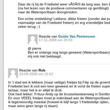
Daar de rij bij de Frietketel weer vÃ©Ã©l de lang was, ben 
(na het lezen van de positieve commentaren op gentblogt)
naar de Watersportbaan doorgereden.
Een echte ontdekking! Lekkere, dikke frieten (zonder dat p
nasmaakje van de Frietketel frieten) en erg vriendelijke bed
zeker terug ;-)
Reactie van
Guido Van Peeterssen
17-11-2008 om 20:03
@ pierre
Ben er onlangs nog langs geweest (Watersportbaan)
mij ook niet beklaagd.
Reactie van
Rob
23-09-2008 om 15:52
In ‘t stad eet ik lekkere (maar vettige) frietjes bij Filip op de groe
Frietketel ben ik ooit een keer geweest en ik vond de frieten super
tartaar, maar het is er altijd te druk.
Ook heel lekker: Frituur Andy op de brusselsesteenweg in Gentb
En voor VEEEL frietjes moet je inderdaad aan de Watersportbaan 
ik tegenwoordig meestal (hoewel ik blijf langs ‘t frietketeltje rijden
maar eens geen lange rij staan)