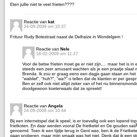
Eten jullie niet te veel frieten????
Reactie van
kat
24-09-2008 om 10:37
Frituur Rudy Botestraat naast de Delhaize in Wondelgem !
Reactie van
Nele
18-02-2009 om 11:27
Voor de betse frieten moet ge er niet zijn,… maar het is in 
steeds een zeer amusant wachten als je een praatje slaat m
Brenda. Ik zou er graag eens een dagje gaan staan en het 
“wablief”, “huh?”, “wa?”-s tellen dat de klanten er per gesp
Ben er zelf ook niet altijd zeker van of het nu binnensmonds
doodgewoon koeterwaals dat ze spreekt!
Reactie van
Angela
24-09-2008 om 10:44
Bij een internetspel dat ik speel, is er toevallig ook een lopend to
frietkoten. En daar werden vooral De frietketel en De gouden sa
genoemd. Toen ik een tijdje terug in Gent was, ben ik de Frietket
gaan proberen, maar mijn smaak was het niet. Denk dat ik een st