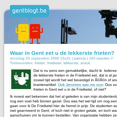
Waar in Gent eet u de lekkerste frieten?
dinsdag 23 september 2008 12u21 |
patricia
|
163 reacties
Trefwoorden:
frieten
,
frietketel
,
lekkerste
,
snack
.
Dat is nu eens een gemakkelijke, dacht ik. Iedere
de lekkerste frieten in de Frietketel eet, dat is al 
zoveel tijd wordt het wel bevestigd in Ã©Ã©n of an
krantenartikel.
Ook Jeronimo was me voor
. Dus vo
frieten in Gent eet u in de Frietketel, of niet?
Ik moest wel bekennen dat het al geleden is van mijn studententij
nog een voet heb binnen gezet. Dus was het wel tijd om nog een
gaan voor ik De Frietketel hier de hemel in prijs. De studenten 
niet gearriveerd in Gent, of toch niet in groten getale, en toch wa
aanschuiven om te kunnen bestellen. Van organisatie hebben ze