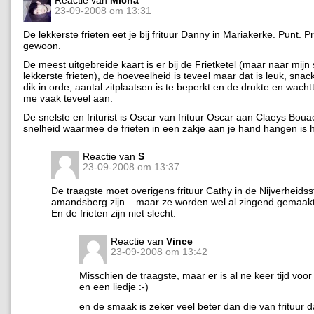
Reactie van
Micha
23-09-2008 om 13:31
De lekkerste frieten eet je bij frituur Danny in Mariakerke. Punt. P
gewoon.
De meest uitgebreide kaart is er bij de Frietketel (maar naar mijn
lekkerste frieten), de hoeveelheid is teveel maar dat is leuk, snack
dik in orde, aantal zitplaatsen is te beperkt en de drukte en wachtt
me vaak teveel aan.
De snelste en friturist is Oscar van frituur Oscar aan Claeys Boua
snelheid waarmee de frieten in een zakje aan je hand hangen is h
Reactie van
S
23-09-2008 om 13:37
De traagste moet overigens frituur Cathy in de Nijverheidsst
amandsberg zijn – maar ze worden wel al zingend gemaakt
En de frieten zijn niet slecht.
Reactie van
Vince
23-09-2008 om 13:42
Misschien de traagste, maar er is al ne keer tijd voo
en een liedje :-)
en de smaak is zeker veel beter dan die van frituur