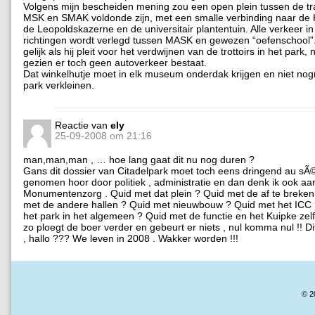
Volgens mijn bescheiden mening zou een open plein tussen de t
MSK en SMAK voldonde zijn, met een smalle verbinding naar de 
de Leopoldskazerne en de universitair plantentuin. Alle verkeer in
richtingen wordt verlegd tussen MASK en gewezen “oefenschool”.
gelijk als hij pleit voor het verdwijnen van de trottoirs in het park, 
gezien er toch geen autoverkeer bestaat.
Dat winkelhutje moet in elk museum onderdak krijgen en niet no
park verkleinen.
Reactie van
ely
25-09-2008 om 21:16
man,man,man , … hoe lang gaat dit nu nog duren ?
Gans dit dossier van Citadelpark moet toch eens dringend au sÃ
genomen hoor door politiek , administratie en dan denk ik ook a
Monumentenzorg . Quid met dat plein ? Quid met de af te breken
met de andere hallen ? Quid met nieuwbouw ? Quid met het ICC
het park in het algemeen ? Quid met de functie en het Kuipke ze
zo ploegt de boer verder en gebeurt er niets , nul komma nul !! Di
, hallo ??? We leven in 2008 . Wakker worden !!!
© 2