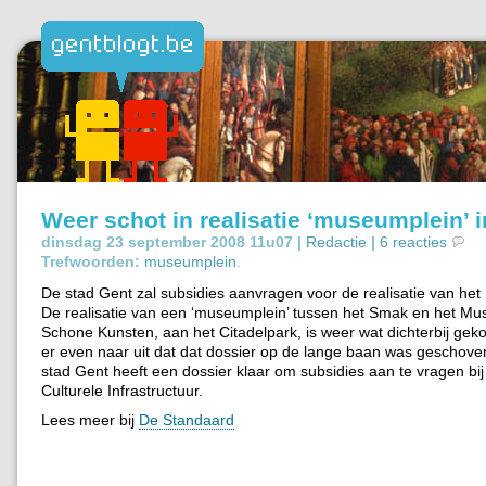
Weer schot in realisatie ‘museumplein’ 
dinsdag 23 september 2008 11u07 |
Redactie
|
6 reacties
Trefwoorden:
museumplein
.
De stad Gent zal subsidies aanvragen voor de realisatie van he
De realisatie van een ‘museumplein’ tussen het Smak en het M
Schone Kunsten, aan het Citadelpark, is weer wat dichterbij ge
er even naar uit dat dat dossier op de lange baan was geschove
stad Gent heeft een dossier klaar om subsidies aan te vragen bi
Culturele Infrastructuur.
Lees meer bij
De Standaard