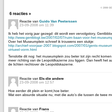
© 2008 
6 reacties »
Reactie van
Guido Van Peeterssen
23-09-2008 om 11:39
Ik heb het vorig jaar gezegd: dit wordt een vervolgstory, Gentbblo
http://www.gentblogt.be/2007/02/07/ruim-baan-voor-het-museump
Over het Museumplein schreef ik trouwens een stukje:
http://archief-voorjaar-2007.blogspot.com/2007/01/gents-museump
virtueel-vorm.html
Tenslotte dit nog: het museumplein zou beter tot zijn recht komen 
meer richting van de Leopoldkazerne zou liggen. Dan heeft het aa
de lichten rechtover de Leopoldskazerne.
Reactie van
Els-die andere
23-09-2008 om 12:57
Hoe eerder dit plein er komt,hoe beter.
Wat een absurde situatie nu, met die auto’s die tussen de twee
Reactie van
Frans