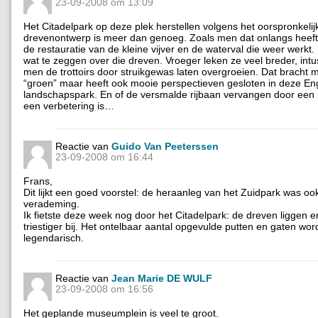
23-09-2008 om 13:09
Het Citadelpark op deze plek herstellen volgens het oorspronkelij
drevenontwerp is meer dan genoeg. Zoals men dat onlangs heef
de restauratie van de kleine vijver en de waterval die weer werkt.
wat te zeggen over die dreven. Vroeger leken ze veel breder, int
men de trottoirs door struikgewas laten overgroeien. Dat bracht 
“groen” maar heeft ook mooie perspectieven gesloten in deze En
landschapspark. En of de versmalde rijbaan vervangen door een 
een verbetering is…
Reactie van
Guido Van Peeterssen
23-09-2008 om 16:44
Frans,
Dit lijkt een goed voorstel: de heraanleg van het Zuidpark was oo
verademing.
Ik fietste deze week nog door het Citadelpark: de dreven liggen er
triestiger bij. Het ontelbaar aantal opgevulde putten en gaten word
legendarisch.
Reactie van
Jean Marie DE WULF
23-09-2008 om 16:56
Het geplande museumplein is veel te groot.