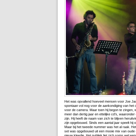
Het was opvallend hoeveel mensen voor Joe J
spontaan vol nog voor de aankondiging van het
voor de camera. Maar toen hij begon te zingen, 
meer dan dertig jaar en ettelijke cd’s, waaronder 
zijn. Hij heeft de naam van zich te blijven heruit
zijn opgebouwd. Sinds een aantal jaar speelt 
Maar bij het tweede nummer was het al raak. Het p
set was opgebouwd uit een mooie mix van oude
nieuw kleedje. Het publiek liet zich soms wel ee