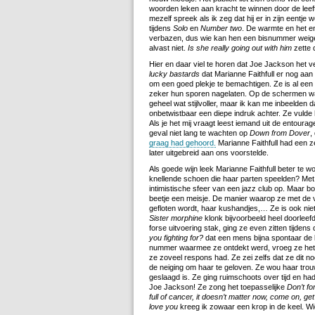
woorden leken aan kracht te winnen door de leeft
mezelf spreek als ik zeg dat hij er in zijn eent
tijdens
Solo
en
Number two
. De warmte en het en
verbazen, dus wie kan hen een bisnummer weige
alvast niet.
Is she really going out with him
zette 
Hier en daar viel te horen dat Joe Jackson het ve
lucky bastards
dat Marianne Faithfull er nog a
om een goed plekje te bemachtigen. Ze is al een 
zeker hun sporen nagelaten. Op de schermen wa
geheel wat stijlvoller, maar ik kan me inbeelden 
onbetwistbaar een diepe indruk achter. Ze vulde 
Als je het mij vraagt leest iemand uit de entourag
geval niet lang te wachten op
Down from Dover
,
graag had gehoord.
Marianne Faithfull had een 
later uitgebreid aan ons voorstelde.
Als goede wijn leek Marianne Faithfull beter te 
knellende schoen die haar parten speelden? Me
intimistische sfeer van een jazz club op. Maar 
beetje een meisje. De manier waarop ze met de v
gefloten wordt, haar kushandjes,… Ze is ook niet
Sister morphine
klonk bijvoorbeeld heel doorleefd
forse uitvoering stak, ging ze even zitten tijdens
you fighting for?
dat een mens bijna spontaar de
nummer waarmee ze ontdekt werd, vroeg ze het p
ze zoveel respons had. Ze zei zelfs dat ze dit 
de neiging om haar te geloven. Ze wou haar trou
geslaagd is. Ze ging ruimschoots over tijd en ha
Joe Jackson! Ze zong het toepasselijke
Don’t fo
full of cancer, it doesn’t matter now, come on, get
love you
kreeg ik zowaar een krop in de keel. W