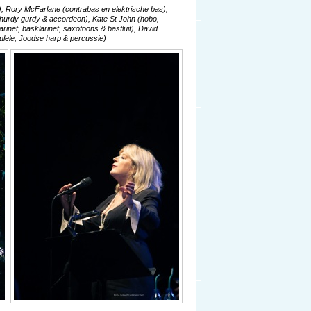
), Rory McFarlane (contrabas en elektrische bas),
 hurdy gurdy & accordeon), Kate St John (hobo,
rinet, basklarinet, saxofoons & basfluit), David
kulele, Joodse harp & percussie)