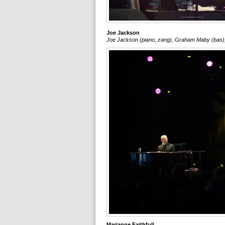
Joe Jackson
Joe Jackson (piano, zang), Graham Maby (bas)
Marianne Faithfull