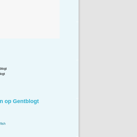
blogt
ogt
n op Gentblogt
fish