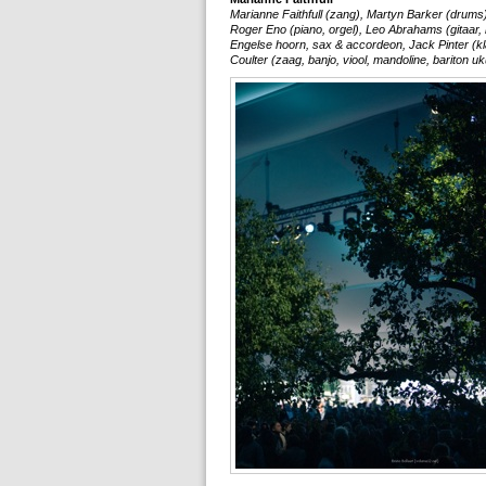
Marianne Faithfull (zang), Martyn Barker (drums
Roger Eno (piano, orgel), Leo Abrahams (gitaar,
Engelse hoorn, sax & accordeon, Jack Pinter (kla
Coulter (zaag, banjo, viool, mandoline, bariton u