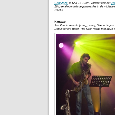
Gent Jazz
, 8-12 & 16-19/07. Vergeet ook het
Jo
16u, en al evenmin de jamsessies in de middelee
23u30).
—
Kartasan
Jan Vandecasteele (zang, piano), Simon Segers (
Debusschere (bas), The Killer Horns met Marc