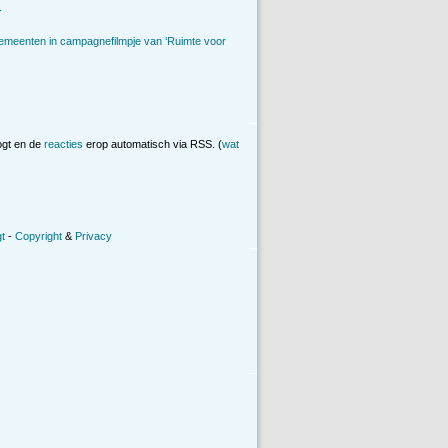
.
emeenten in campagnefilmpje van ‘Ruimte voor
ogt en de
reacties
erop automatisch via RSS. (
wat
t
-
Copyright
&
Privacy