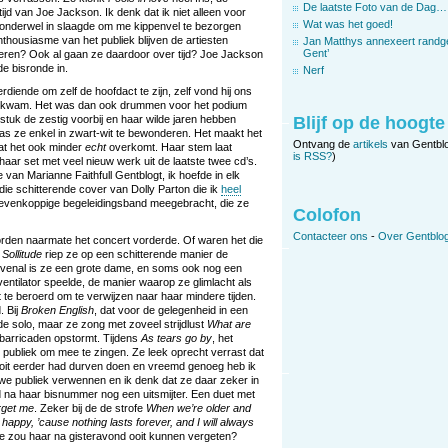
De laatste Foto van de Dag…
ijd van Joe Jackson. Ik denk dat ik niet alleen voor
Wat was het goed!
je wonderwel in slaagde om me kippenvel te bezorgen
thousiasme van het publiek blijven de artiesten
Jan Matthys annexeert randg
Gent’
ren? Ook al gaan ze daardoor over tijd? Joe Jackson
de bisronde in.
Nerf
rdiende om zelf de hoofdact te zijn, zelf vond hij ons
an kwam. Het was dan ook drummen voor het podium
stuk de zestig voorbij en haar wilde jaren hebben
Blijf op de hoogte
s ze enkel in zwart-wit te bewonderen. Het maakt het
Ontvang de
artikels
van Gentbl
dat het ook minder
echt
overkomt. Haar stem laat
is RSS?
)
haar set met veel nieuw werk uit de laatste twee cd’s.
e van Marianne Faithfull Gentblogt, ik hoefde in elk
 die schitterende cover van Dolly Parton die ik
heel
zevenkoppige begeleidingsband meegebracht, die ze
Colofon
Contacteer ons
-
Over Gentblog
worden naarmate het concert vorderde. Of waren het die
t
Sollitude
riep ze op een schitterende manier de
bovenal is ze een grote dame, en soms ook nog een
entilator speelde, de manier waarop ze glimlacht als
 te beroerd om te verwijzen naar haar mindere tijden.
. Bij
Broken English
, dat voor de gelegenheid in een
 de solo, maar ze zong met zoveel strijdlust
What are
 barricaden opstormt. Tijdens
As tears go by
, het
ubliek om mee te zingen. Ze leek oprecht verrast dat
nooit eerder had durven doen en vreemd genoeg heb ik
we publiek verwennen en ik denk dat ze daar zeker in
d na haar bisnummer nog een uitsmijter. Een duet met
rget me
. Zeker bij de de strofe
When we’re older and
 happy, ’cause nothing lasts forever, and I will always
ie zou haar na gisteravond ooit kunnen vergeten?