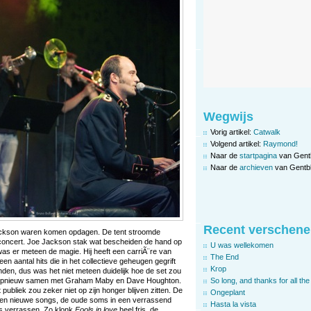
Wegwijs
Vorig artikel:
Catwalk
Volgend artikel:
Raymond!
Naar de
startpagina
van Gent
Naar de
archieven
van Gentbl
Recent verschene
ackson waren komen opdagen. De tent stroomde
 concert. Joe Jackson stak wat bescheiden de hand op
U was wellekomen
was er meteen de magie. Hij heeft een carriÃ¨re van
The End
een aantal hits die in het collectieve geheugen gegrift
Krop
vinden, dus was het niet meteen duidelijk hoe de set zou
hij opnieuw samen met Graham Maby en Dave Houghton.
So long, and thanks for all the 
ubliek zou zeker niet op zijn honger blijven zitten. De
Ongeplant
 en nieuwe songs, de oude soms in een verrassend
Hasta la vista
ns verrassen. Zo klonk
Fools in love
heel fris, de