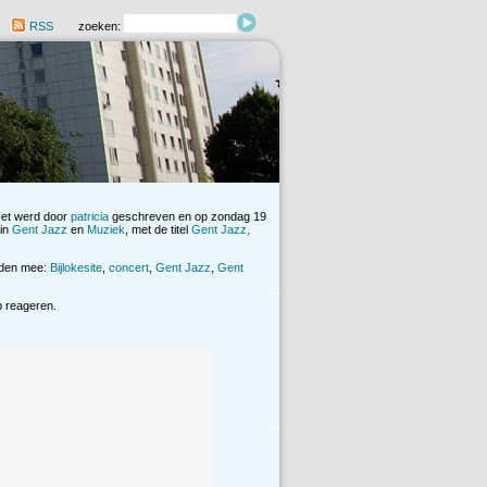
RSS
zoeken:
Het werd door
patricia
geschreven en op zondag 19
 in
Gent Jazz
en
Muziek
, met de titel
Gent Jazz,
rden mee:
Bijlokesite
,
concert
,
Gent Jazz
,
Gent
op reageren.