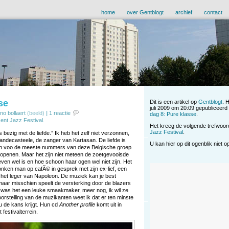
home
over Gentblogt
archief
contact
se
Dit is een artikel op
Gentblogt
. 
juli 2009 om 20:09 gepubliceerd
no bollaert
(beeld)
|
1 reactie
dag 8: Pure klasse
.
ent Jazz Festival
.
Het kreeg de volgende trefwoo
Jazz Festival
.
 bezig met de liefde.” Ik heb het zelf niet verzonnen,
andecasteele, de zanger van Kartasan. De liefde is
U kan hier op dit ogenblik niet 
ron voo de meeste nummers van deze Belgische groep
 openen. Maar het zijn niet meteen de zoetgevooisde
even wel is en hoe schoon haar ogen wel niet zijn. Het
nken man op cafÃ© in gesprek met zijn ex-lief, een
n het leger van Napoleon. De muziek kan je best
 maar misschien speelt de versterking door de blazers
ft, was het een leuke smaakmaker, meer nog, ik wil ze
oorstelling van de muzikanten weet ik dat er ten minste
u de kans krijgt. Hun cd
Another profile
komt uit in
festivalterrein.