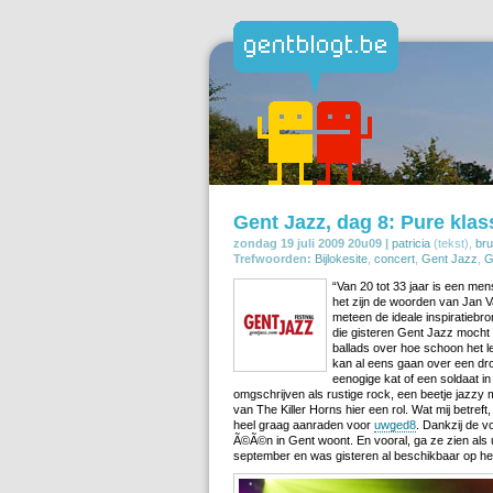
Gent Jazz, dag 8: Pure klas
zondag 19 juli 2009 20u09 |
patricia
(tekst),
bru
Trefwoorden:
Bijlokesite
,
concert
,
Gent Jazz
,
G
“Van 20 tot 33 jaar is een mens
het zijn de woorden van Jan V
meteen de ideale inspiratieb
die gisteren Gent Jazz mocht
ballads over hoe schoon het l
kan al eens gaan over een dro
eenogige kat of een soldaat i
omgschrijven als rustige rock, een beetje jazzy
van The Killer Horns hier een rol. Wat mij betre
heel graag aanraden voor
uwged8
. Dankzij de v
Ã©Ã©n in Gent woont. En vooral, ga ze zien als 
september en was gisteren al beschikbaar op het 