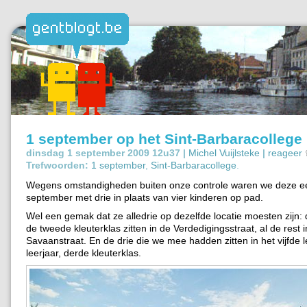
1 september op het Sint-Barbaracollege
dinsdag 1 september 2009 12u37 |
Michel Vuijlsteke
|
reageer
Trefwoorden:
1 september
,
Sint-Barbaracollege
.
Wegens omstandigheden buiten onze controle waren we deze e
september met drie in plaats van vier kinderen op pad.
Wel een gemak dat ze alledrie op dezelfde locatie moesten zijn:
de tweede kleuterklas zitten in de Verdedigingsstraat, al de rest 
Savaanstraat. En de drie die we mee hadden zitten in het vijfde l
leerjaar, derde kleuterklas.