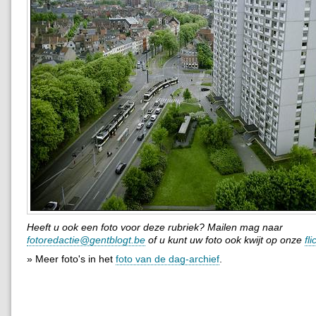
Heeft u ook een foto voor deze rubriek? Mailen mag naar
fotoredactie@gentblogt.be
of u kunt uw foto ook kwijt op onze
fl
» Meer foto's in het
foto van de dag-archief
.