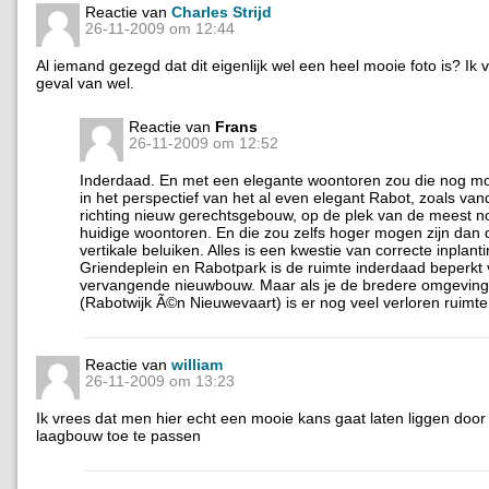
Reactie van
Charles Strijd
26-11-2009 om 12:44
Al iemand gezegd dat dit eigenlijk wel een heel mooie foto is? Ik v
geval van wel.
Reactie van
Frans
26-11-2009 om 12:52
Inderdaad. En met een elegante woontoren zou die nog mooi
in het perspectief van het al even elegant Rabot, zoals va
richting nieuw gerechtsgebouw, op de plek van de meest no
huidige woontoren. En die zou zelfs hoger mogen zijn dan 
vertikale beluiken. Alles is een kwestie van correcte inplant
Griendeplein en Rabotpark is de ruimte inderdaad beperkt 
vervangende nieuwbouw. Maar als je de bredere omgevin
(Rabotwijk Ã©n Nieuwevaart) is er nog veel verloren ruimte
Reactie van
william
26-11-2009 om 13:23
Ik vrees dat men hier echt een mooie kans gaat laten liggen door
laagbouw toe te passen