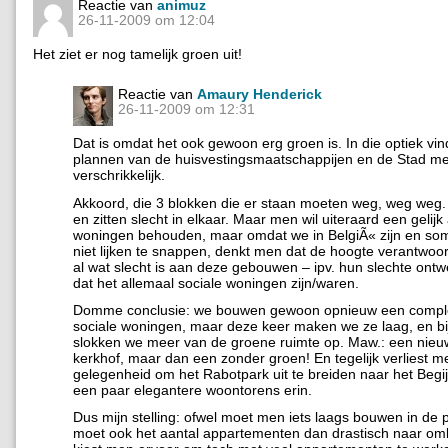
Reactie van
animuz
26-11-2009 om 12:04
Het ziet er nog tamelijk groen uit!
Reactie van
Amaury Henderick
26-11-2009 om 12:31
Dat is omdat het ook gewoon erg groen is. In die optiek vin
plannen van de huisvestingsmaatschappijen en de Stad met
verschrikkelijk.
Akkoord, die 3 blokken die er staan moeten weg, weg weg. Ze
en zitten slecht in elkaar. Maar men wil uiteraard een gelijk
woningen behouden, maar omdat we in BelgiÃ« zijn en so
niet lijken te snappen, denkt men dat de hoogte verantwoord
al wat slecht is aan deze gebouwen – ipv. hun slechte ontwe
dat het allemaal sociale woningen zijn/waren.
Domme conclusie: we bouwen gewoon opnieuw een comple
sociale woningen, maar deze keer maken we ze laag, en bi
slokken we meer van de groene ruimte op. Maw.: een nieu
kerkhof, maar dan een zonder groen! En tegelijk verliest 
gelegenheid om het Rabotpark uit te breiden naar het Begij
een paar elegantere woontorens erin.
Dus mijn stelling: ofwel moet men iets laags bouwen in de 
moet ook het aantal appartementen dan drastisch naar om