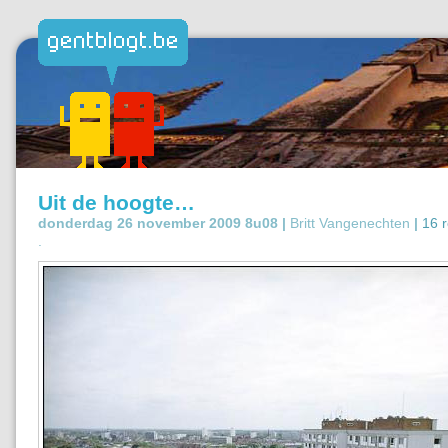
Uit de hoogte…
donderdag 26 november 2009 8u08 |
Britt Vangenechten
|
16 r
.