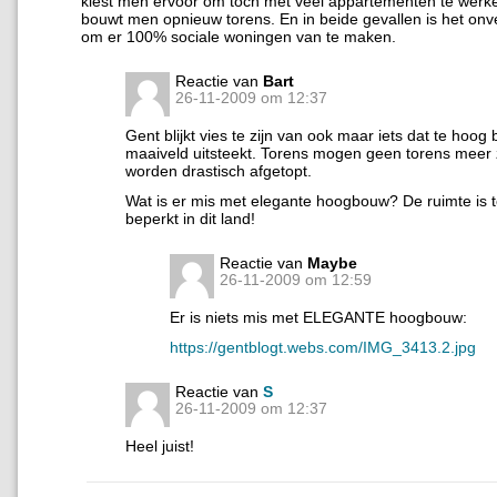
kiest men ervoor om toch met veel appartementen te werk
bouwt men opnieuw torens. En in beide gevallen is het on
om er 100% sociale woningen van te maken.
Reactie van
Bart
26-11-2009 om 12:37
Gent blijkt vies te zijn van ook maar iets dat te hoog
maaiveld uitsteekt. Torens mogen geen torens meer 
worden drastisch afgetopt.
Wat is er mis met elegante hoogbouw? De ruimte is t
beperkt in dit land!
Reactie van
Maybe
26-11-2009 om 12:59
Er is niets mis met ELEGANTE hoogbouw:
https://gentblogt.webs.com/IMG_3413.2.jpg
Reactie van
S
26-11-2009 om 12:37
Heel juist!