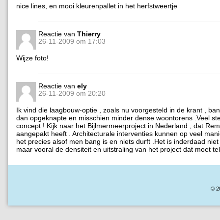
nice lines, en mooi kleurenpallet in het herfstweertje
Reactie van
Thierry
26-11-2009 om 17:03
Wijze foto!
Reactie van
ely
26-11-2009 om 20:20
Ik vind die laagbouw-optie , zoals nu voorgesteld in de krant , ban
dan opgeknapte en misschien minder dense woontorens .Veel st
concept ! Kijk naar het Bijlmermeerproject in Nederland , dat Re
aangepakt heeft . Architecturale interventies kunnen op veel mani
het precies alsof men bang is en niets durft .Het is inderdaad nie
maar vooral de densiteit en uitstraling van het project dat moet tel
© 2