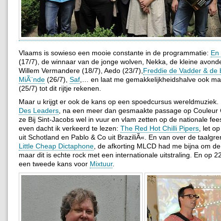
Vlaams is sowieso een mooie constante in de programmatie:
En 
(17/7), de winnaar van de jonge wolven, Nekka, de kleine avonde
Willem Vermandere (18/7), Aedo (23/7),
Freddie de Vadder & de
MiÃ¨nde
(26/7),
Saf
,… en laat me gemakkelijkheidshalve ook m
(25/7) tot dit rijtje rekenen.
Maar u krijgt er ook de kans op een spoedcursus wereldmuziek
Des Leaders
, na een meer dan gesmaakte passage op Couleur 
ze Bij Sint-Jacobs wel in vuur en vlam zetten op de nationale fe
even dacht ik verkeerd te lezen:
The Red Hot Chilli Pipers
, let op
uit Schotland en Pablo & Co uit BraziliÃ«. En van over de taalgre
Little Cheap Dictaphone
, de afkorting MLCD had me bijna om de 
maar dit is echte rock met een internationale uitstraling. En op 22 j
een tweede kans voor
Mixtuur
.