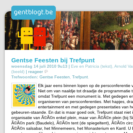
Gentse Feesten bij Trefpunt
woensdag 14 juli 2010 9u13 |
Eve en Patricia (tekst), Arnold 
(beeld)
|
reageer
Trefwoorden:
Gentse Feesten
,
Trefpunt
.
Elk jaar eens binnen lopen op de persconferentie
Niet om van naaldje tot draadje de programmatie t
omdat Trefpunt een monument is. Met gedegen erv
organiseren van persconferenties. Met hapjes, dra
entertainment en met gedegen presentaties van he
gebeuren-staande. En dat is maar goed ook, Trefpunt staat niet 
organisatie van Ã©Ã©n enkel plein, maar van Ã©Ã©n plein (bij Si
Ã©Ã©n park (Baudelo), Ã©Ã©n tent (de spiegeltent), Ã©Ã©n circ
Ã©Ã©n salsabar, het Minnemeers, het Monasterium en Kantl. U be