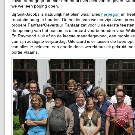
zowat onmogelijk om hier een mooi overzicht van te geven. Maar
we wel een poging doen.
Bij Sint-Jacobs is natuurlijk het plein waar alles
herbegon
en heef
reputatie hoog te houden. De helden van weleer zijn alvast pres
propere Fanfare/Oevertuur Fanfaar zet voor u de eerste feesten
de opening van het podium is uiteraard voorbehouden voor Walt
En Raymond sluit af op de laatste maandagavond, een mooie ker
van zijn zestigste verjaardag. Uiteraard is er tussen die twee op
van alles te beleven: een goede dosis wereldmuziek gekruid met
portie Vlaams.