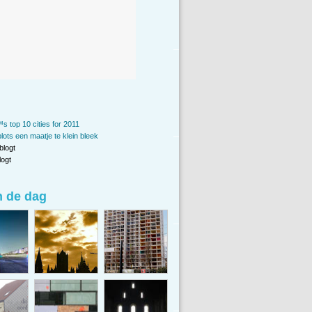
s top 10 cities for 2011
lots een maatje te klein bleek
blogt
ogt
n de dag