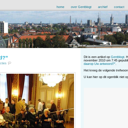
home
over Gentblogt
archief
contact
d?”
Dit is een artikel op
Gentblogt
. 
november 2010 om 7:45 gepubli
cties
daarop Uw antwoord?”
.
Het kreeg de volgende trefwoo
U kan hier op dit ogenblik niet 