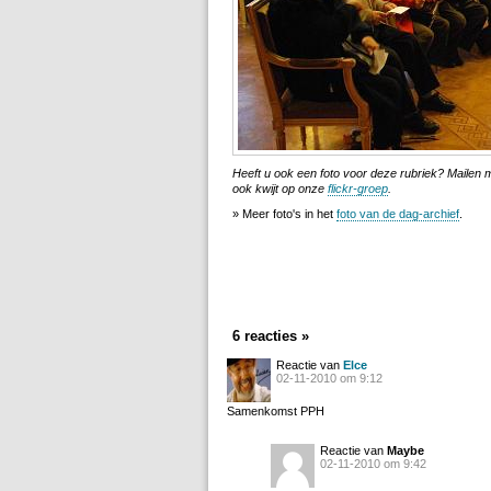
Heeft u ook een foto voor deze rubriek? Mailen
ook kwijt op onze
flickr-groep
.
» Meer foto's in het
foto van de dag-archief
.
6 reacties »
Reactie van
Elce
02-11-2010 om 9:12
Samenkomst PPH
Reactie van
Maybe
02-11-2010 om 9:42