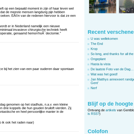
ft op een bepaald moment in zijn of haar leven wel
o dat de meeste mensen langdurig pijn hebben
zoeken. EÃ©n van de redenen hiervoor is dat ze een
r wordt er in Nederland namelijk een nieuwe
nimaal invasieve chirurgische techniek heeft
Recent verschene
le operatie, genaamd hemorrhoÃ¯dectomie.”
U was wellekomen
The End
Krop
So long, and thanks for all the 
Ongeplant
Hasta la vista
elce bij het zien van een paar ouderen daar spontaan
De laatste Foto van de Dag…
Wat was het goed!
Jan Matthys annexeert randg
Gent’
Nerf
Blijf op de hoogte
erdag genomen op het stadhuis, n.a.v. een kleine
drie koppels die hun gouden bruiloft vierden. Zij
Ontvang de
artikels
van Gentbl
tastische en heel persoonlijke manier in de
is RSS?
)
b ik ook het raden naar)
Colofon