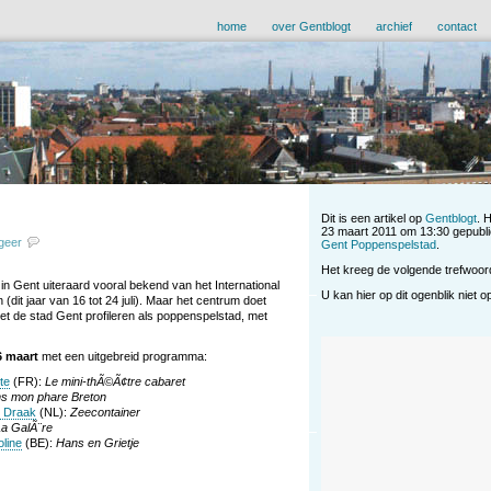
home
over Gentblogt
archief
contact
Dit is een artikel op
Gentblogt
. 
23 maart 2011 om 13:30 gepubli
geer
Gent Poppenspelstad
.
Het kreeg de volgende trefwoor
 in Gent uiteraard vooral bekend van het International
U kan hier op dit ogenblik niet 
dit jaar van 16 tot 24 juli). Maar het centrum doet
et de stad Gent profileren als poppenspelstad, met
6 maart
met een uitgebreid programma:
te
(FR):
Le mini-thÃ©Ã¢tre cabaret
ns mon phare Breton
 Draak
(NL):
Zeecontainer
La GalÃ¨re
line
(BE):
Hans en Grietje