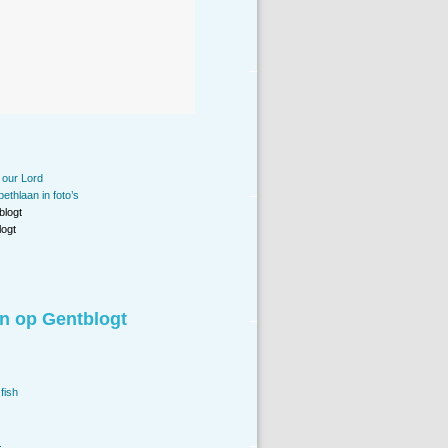
 our Lord
bethlaan in foto’s
blogt
ogt
n op Gentblogt
fish
.