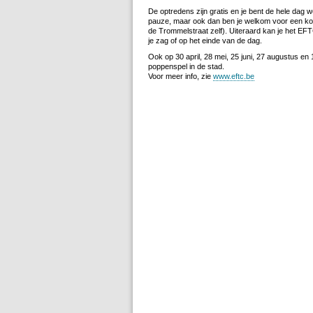
De optredens zijn gratis en je bent de hele dag 
pauze, maar ook dan ben je welkom voor een ko
de Trommelstraat zelf). Uiteraard kan je het EFTC
je zag of op het einde van de dag.
Ook op 30 april, 28 mei, 25 juni, 27 augustus en
poppenspel in de stad.
Voor meer info, zie
www.eftc.be