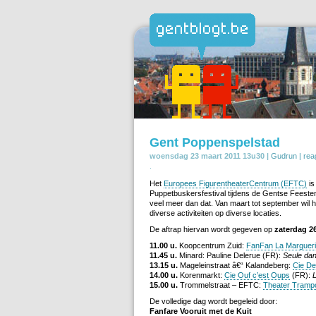
Gent Poppenspelstad
woensdag 23 maart 2011 13u30 |
Gudrun
|
rea
.
Het
Europees FigurentheaterCentrum (EFTC)
is
Puppetbuskersfestival tijdens de Gentse Feesten (
veel meer dan dat. Van maart tot september wil h
diverse activiteiten op diverse locaties.
De aftrap hiervan wordt gegeven op
zaterdag 2
11.00 u.
Koopcentrum Zuid:
FanFan La Margueri
11.45 u.
Minard: Pauline Delerue (FR):
Seule da
13.15 u.
Mageleinstraat â€“ Kalandeberg:
Cie De
14.00 u.
Korenmarkt:
Cie Ouf c’est Oups
(FR):
15.00 u.
Trommelstraat – EFTC:
Theater Trampo
De volledige dag wordt begeleid door:
Fanfare Vooruit met de Kuit