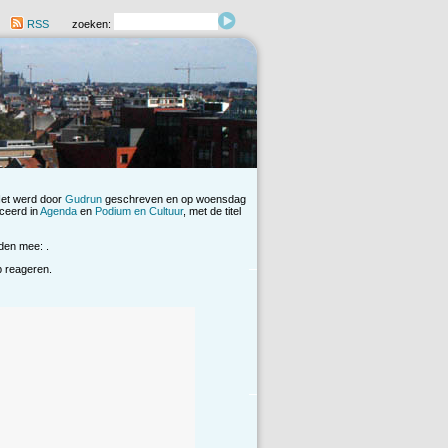
RSS
zoeken:
Het werd door
Gudrun
geschreven en op woensdag
ceerd in
Agenda
en
Podium en Cultuur
, met de titel
den mee: .
op reageren.