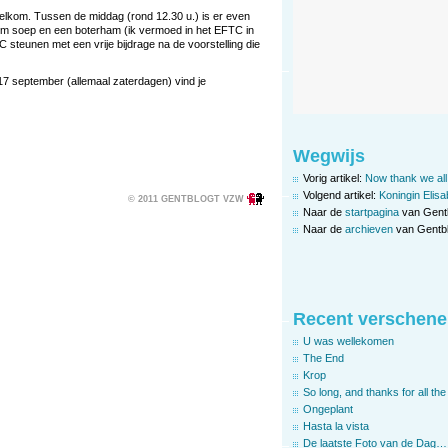
welkom. Tussen de middag (rond 12.30 u.) is er even
m soep en een boterham (ik vermoed in het EFTC in
 steunen met een vrije bijdrage na de voorstelling die
 17 september (allemaal zaterdagen) vind je
Wegwijs
Vorig artikel:
Now thank we all
Volgend artikel:
Koningin Elisa
© 2011 GENTBLOGT VZW
Naar de
startpagina
van Gent
Naar de
archieven
van Gentbl
Recent verschene
U was wellekomen
The End
Krop
So long, and thanks for all the 
Ongeplant
Hasta la vista
De laatste Foto van de Dag…