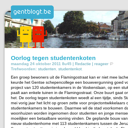
Oorlog tegen studentenkoten
maandag 24 oktober 2011 8u45 |
Redactie
|
reageer
Trefwoorden:
studenten
,
studentenkot
.
Een groep bewoners uit de Flamingostraat kan er niet mee lach
keurde het Gentse schepencollege een bouwvergunning goed v
project van 120 studentenkamers in de Voskenslaan, op een stu
paalt aan enkele tuinen in de Flamingostraat. Onze buurt gaat om
het. De oorlog tegen studentenkoten woedt al een tijdje, sinds S
mei vorig jaar het licht op groen zette voor projectontwikkelaars
studentenkamers te bouwen. Daarmee wil de stad voorkomen d
woonhuizen worden ingenomen door studenten en jonge mense
moeilijker een betaalbare woning vinden. De geplande bouw van
nieuw studentenhome met 113 studentenkamers tussen de Jeru