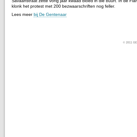
Savaanstraat zette vorig jaar kwaad bloed in die buurt. In de Fl
klonk het protest met 200 bezwaarschriften nog feller.
Lees meer
bij De Gentenaar
© 2011 