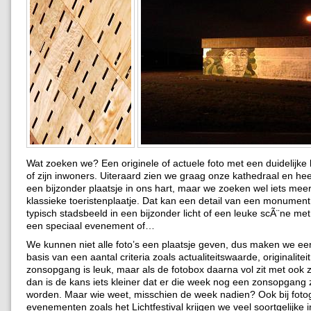
Wat zoeken we? Een originele of actuele foto met een duidelijke 
of zijn inwoners. Uiteraard zien we graag onze kathedraal en heef
een bijzonder plaatsje in ons hart, maar we zoeken wel iets mee
klassieke toeristenplaatje. Dat kan een detail van een monument 
typisch stadsbeeld in een bijzonder licht of een leuke scÃ¨ne me
een speciaal evenement of…
We kunnen niet alle foto’s een plaatsje geven, dus maken we een
basis van een aantal criteria zoals actualiteitswaarde, originalite
zonsopgang is leuk, maar als de fotobox daarna vol zit met oo
dan is de kans iets kleiner dat er die week nog een zonsopgang
worden. Maar wie weet, misschien de week nadien? Ook bij foto
evenementen zoals het Lichtfestival krijgen we veel soortgelijke