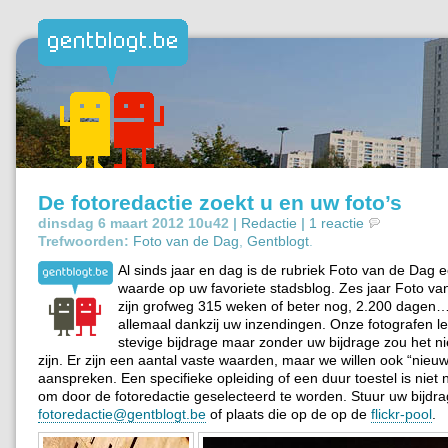
De fotoredactie zoekt u en uw foto’s
dinsdag 6 maart 2012 10u42 |
Redactie
|
1 reactie
Trefwoorden:
Foto van de Dag
,
Gentblogt
.
Al sinds jaar en dag is de rubriek Foto van de Dag 
waarde op uw favoriete stadsblog. Zes jaar Foto va
zijn grofweg 315 weken of beter nog, 2.200 dagen…
allemaal dankzij uw inzendingen. Onze fotografen l
stevige bijdrage maar zonder uw bijdrage zou het ni
zijn. Er zijn een aantal vaste waarden, maar we willen ook “nie
aanspreken. Een specifieke opleiding of een duur toestel is niet 
om door de fotoredactie geselecteerd te worden. Stuur uw bijdr
fotoredactie@gentblogt.be
of plaats die op de op de
flickr-pool
.