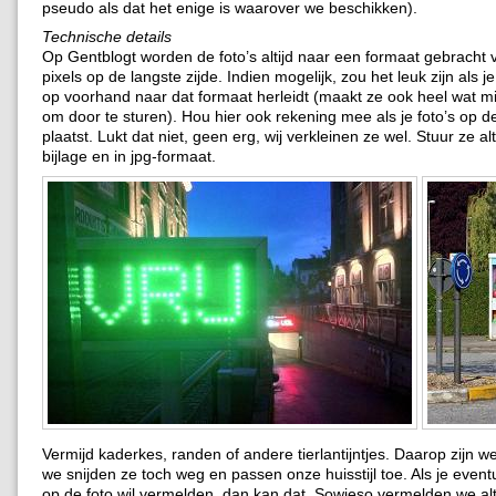
pseudo als dat het enige is waarover we beschikken).
Technische details
Op Gentblogt worden de foto’s altijd naar een formaat gebracht
pixels op de langste zijde. Indien mogelijk, zou het leuk zijn als je
op voorhand naar dat formaat herleidt (maakt ze ook heel wat m
om door te sturen). Hou hier ook rekening mee als je foto’s op 
plaatst. Lukt dat niet, geen erg, wij verkleinen ze wel. Stuur ze alt
bijlage en in jpg-formaat.
Vermijd kaderkes, randen of andere tierlantijntjes. Daarop zijn w
we snijden ze toch weg en passen onze huisstijl toe. Als je even
op de foto wil vermelden, dan kan dat. Sowieso vermelden we alti