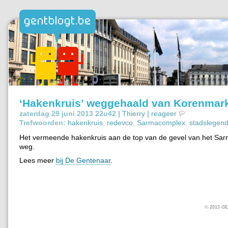
‘Hakenkruis’ weggehaald van Korenmar
zaterdag 29 juni 2013 22u42 |
Thierry
|
reageer
Trefwoorden:
hakenkruis
,
redevco
,
Sarmacomplex
,
stadslegen
Het vermeende hakenkruis aan de top van de gevel van het Sar
weg.
Lees meer
bij De Gentenaar
.
© 2013 