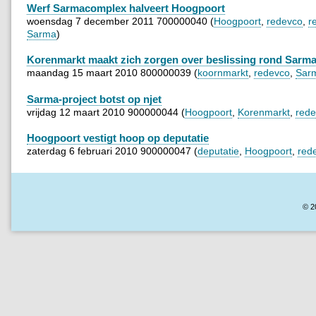
Werf Sarmacomplex halveert Hoogpoort
woensdag 7 december 2011 700000040 (
Hoogpoort
,
redevco
,
r
Sarma
)
Korenmarkt maakt zich zorgen over beslissing rond Sarm
maandag 15 maart 2010 800000039 (
koornmarkt
,
redevco
,
Sar
Sarma-project botst op njet
vrijdag 12 maart 2010 900000044 (
Hoogpoort
,
Korenmarkt
,
red
Hoogpoort vestigt hoop op deputatie
zaterdag 6 februari 2010 900000047 (
deputatie
,
Hoogpoort
,
red
© 2