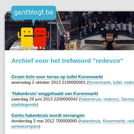
Archief voor het trefwoord "redevco"
Groen licht voor terras op luifel Korenmarkt
woensdag 2 oktober 2013 2100000001 (
Korenmarkt
,
luifel
,
rede
‘Hakenkruis’ weggehaald van Korenmarkt
zaterdag 29 juni 2013 2200000042 (
hakenkruis
,
redevco
,
Sarma
stadslegende
)
Gents hakenkruis wordt vervangen
donderdag 3 mei 2012 700000000 (
hakenkruis
,
Korenmarkt
,
red
winkelcomplex
)