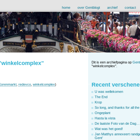
home
over Gentblogt
archief
contact
 "winkelcomplex"
Dit is een archiefpagina op
Gent
"winkelcomplex".
Recent verschene
Korenmarkt
,
redevco
,
winkelcomplex
)
U was wellekomen
The End
Krop
So long, and thanks for all the 
Ongeplant
Hasta la vista
De laatste Foto van de Dag…
Wat was het goed!
Jan Matthys annexeert randg
Gent’