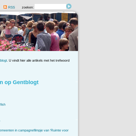
RSS
zoeken:
blogt
. U vindt hier alle artikels met het trefwoord
n op Gentblogt
fish
.
emeenten in campagnefilmpje van ‘Ruimte voor