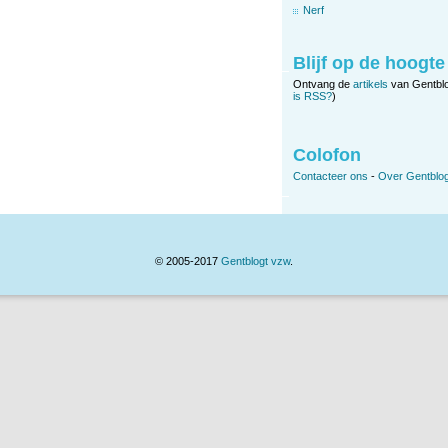
Nerf
Blijf op de hoogte
Ontvang de
artikels
van Gentbl
is RSS?
)
Colofon
Contacteer ons
-
Over Gentblog
© 2005-2017
Gentblogt vzw
.