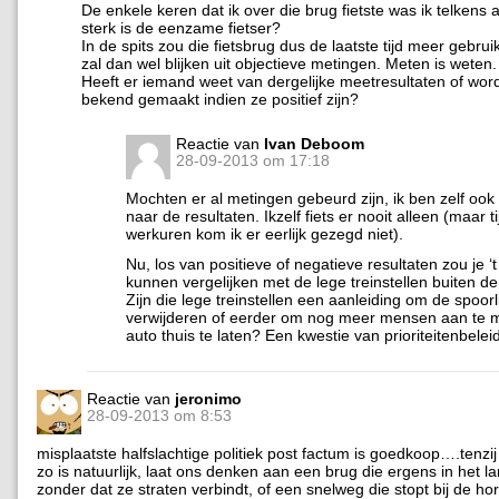
De enkele keren dat ik over die brug fietste was ik telkens 
sterk is de eenzame fietser?
In de spits zou die fietsbrug dus de laatste tijd meer gebrui
zal dan wel blijken uit objectieve metingen. Meten is weten.
Heeft er iemand weet van dergelijke meetresultaten of wor
bekend gemaakt indien ze positief zijn?
Reactie van
Ivan Deboom
28-09-2013 om 17:18
Mochten er al metingen gebeurd zijn, ik ben zelf oo
naar de resultaten. Ikzelf fiets er nooit alleen (maar t
werkuren kom ik er eerlijk gezegd niet).
Nu, los van positieve of negatieve resultaten zou je ‘
kunnen vergelijken met de lege treinstellen buiten de
Zijn die lege treinstellen een aanleiding om de spoorli
verwijderen of eerder om nog meer mensen aan te 
auto thuis te laten? Een kwestie van prioriteitenbeleid
Reactie van
jeronimo
28-09-2013 om 8:53
misplaatste halfslachtige politiek post factum is goedkoop….tenzij
zo is natuurlijk, laat ons denken aan een brug die ergens in het la
zonder dat ze straten verbindt, of een snelweg die stopt bij de hor