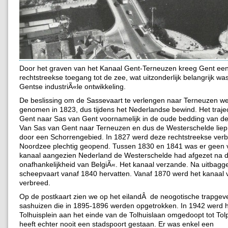
Door het graven van het Kanaal Gent-Terneuzen kreeg Gent ee
rechtstreekse toegang tot de zee, wat uitzonderlijk belangrijk wa
Gentse industriÃ«le ontwikkeling.
De beslissing om de Sassevaart te verlengen naar Terneuzen w
genomen in 1823, dus tijdens het Nederlandse bewind. Het trajec
Gent naar Sas van Gent voornamelijk in de oude bedding van de
Van Sas van Gent naar Terneuzen en dus de Westerschelde liep
door een Schorrengebied. In 1827 werd deze rechtstreekse verb
Noordzee plechtig geopend. Tussen 1830 en 1841 was er geen 
kanaal aangezien Nederland de Westerschelde had afgezet na 
onafhankelijkheid van BelgiÃ«. Het kanaal verzande. Na uitbagg
scheepvaart vanaf 1840 hervatten. Vanaf 1870 werd het kanaal 
verbreed.
Op de postkaart zien we op het eilandÂ de neogotische trapgev
sashuizen die in 1895-1896 werden opgetrokken. In 1942 werd 
Tolhuisplein aan het einde van de Tolhuislaan omgedoopt tot Tol
heeft echter nooit een stadspoort gestaan. Er was enkel een