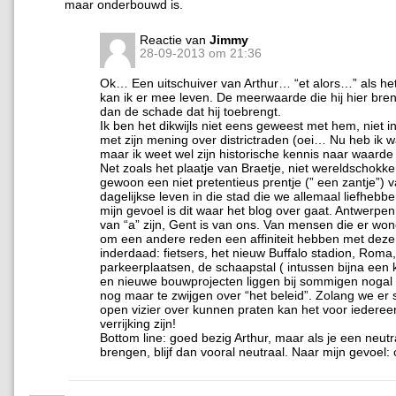
maar onderbouwd is.
Reactie van
Jimmy
28-09-2013 om 21:36
Ok… Een uitschuiver van Arthur… “et alors…” als het b
kan ik er mee leven. De meerwaarde die hij hier breng
dan de schade dat hij toebrengt.
Ik ben het dikwijls niet eens geweest met hem, niet i
met zijn mening over districtraden (oei… Nu heb ik 
maar ik weet wel zijn historische kennis naar waarde 
Net zoals het plaatje van Braetje, niet wereldschokk
gewoon een niet pretentieus prentje (” een zantje”) 
dagelijkse leven in die stad die we allemaal liefheb
mijn gevoel is dit waar het blog over gaat. Antwerpe
van “a” zijn, Gent is van ons. Van mensen die er won
om een andere reden een affiniteit hebben met deze
inderdaad: fietsers, het nieuw Buffalo stadion, Roma
parkeerplaatsen, de schaapstal ( intussen bijna ee
en nieuwe bouwprojecten liggen bij sommigen nogal
nog maar te zwijgen over “het beleid”. Zolang we e
open vizier over kunnen praten kan het voor iedere
verrijking zijn!
Bottom line: goed bezig Arthur, maar als je een neutra
brengen, blijf dan vooral neutraal. Naar mijn gevoel: