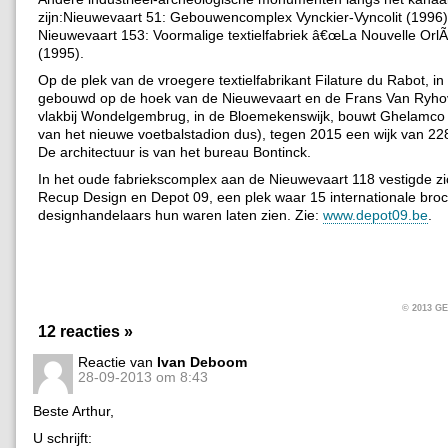
zijn:Nieuwevaart 51: Gebouwencomplex Vynckier-Vyncolit (1996
Nieuwevaart 153: Voormalige textielfabriek â€œLa Nouvelle Orl
(1995).
Op de plek van de vroegere textielfabrikant Filature du Rabot, i
gebouwd op de hoek van de Nieuwevaart en de Frans Van Ryho
vlakbij Wondelgembrug, in de Bloemekenswijk, bouwt Ghelamco
van het nieuwe voetbalstadion dus), tegen 2015 een wijk van 2
De architectuur is van het bureau Bontinck.
In het oude fabriekscomplex aan de Nieuwevaart 118 vestigde zi
Recup Design en Depot 09, een plek waar 15 internationale bro
designhandelaars hun waren laten zien. Zie:
www.depot09.be
.
© 2013 
12 reacties »
Reactie van
Ivan Deboom
28-09-2013 om 8:43
Beste Arthur,
U schrijft: