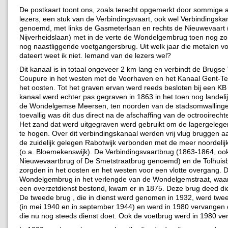
De postkaart toont ons, zoals terecht opgemerkt door sommige 
lezers, een stuk van de Verbindingsvaart, ook wel Verbindingska
genoemd, met links de Gasmeterlaan en rechts de Nieuwevaart 
Nijverheidslaan) met in de verte de Wondelgembrug toen nog z
nog naastliggende voetgangersbrug. Uit welk jaar die metalen v
dateert weet ik niet. Iemand van de lezers wel?
Dit kanaal is in totaal ongeveer 2 km lang en verbindt de Brugse
Coupure in het westen met de Voorhaven en het Kanaal Gent-Te
het oosten. Tot het graven ervan werd reeds besloten bij een KB
kanaal werd echter pas gegraven in 1863 in het toen nog landeli
de Wondelgemse Meersen, ten noorden van de stadsomwallinge
toevallig was dit dus direct na de afschaffing van de octrooirecht
Het zand dat werd uitgegraven werd gebruikt om de lagergeleg
te hogen. Over dit verbindingskanaal werden vrij vlug bruggen a
de zuidelijk gelegen Rabotwijk verbonden met de meer noordeli
(o.a. Bloemekenswijk). De Verbindingsvaartbrug (1863-1864, oo
Nieuwevaartbrug of De Smetstraatbrug genoemd) en de Tolhuis
zorgden in het oosten en het westen voor een vlotte overgang. 
Wondelgembrug in het verlengde van de Wondelgemstraat, waa
een overzetdienst bestond, kwam er in 1875. Deze brug deed die
De tweede brug , die in dienst werd genomen in 1932, werd twe
(in mei 1940 en in september 1944) en werd in 1980 vervangen 
die nu nog steeds dienst doet. Ook de voetbrug werd in 1980 v