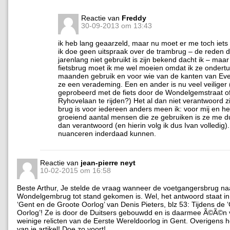
Reactie van
Freddy
30-09-2013 om 13:43
ik heb lang geaarzeld, maar nu moet er me toch iets 
ik doe geen uitspraak over de trambrug – de reden d
jarenlang niet gebruikt is zijn bekend dacht ik – maa
fietsbrug moet ik me wel moeien omdat ik ze ondertu
maanden gebruik en voor wie van de kanten van Ev
ze een verademing. Een en ander is nu veel veiliger 
geprobeerd met de fiets door de Wondelgemstraat o
Ryhovelaan te rijden?) Het al dan niet verantwoord z
brug is voor iedereen anders meen ik: voor mij en h
groeiend aantal mensen die ze gebruiken is ze me
dan verantwoord (en hierin volg ik dus Ivan volledig
nuanceren inderdaad kunnen.
Reactie van
jean-pierre neyt
10-02-2015 om 16:58
Beste Arthur, Je stelde de vraag wanneer de voetgangersbrug na
Wondelgembrug tot stand gekomen is. Wel, het antwoord staat in
‘Gent en de Groote Oorlog’ van Denis Pieters, blz 53: Tijdens de 
Oorlog’! Ze is door de Duitsers gebouwdd en is daarmee Ã©Ã©n
weinige relicten van de Eerste Wereldoorlog in Gent. Overigens 
van je artikel! Doe zo voort!