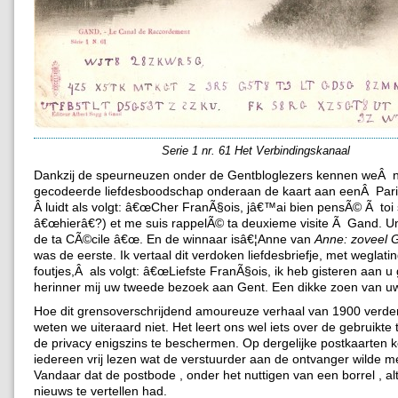
Serie 1 nr. 61 Het Verbindingskanaal
Dankzij de speurneuzen onder de Gentbloglezers kennen weÂ
gecodeerde liefdesboodschap onderaan de kaart aan eenÂ Pari
Â luidt als volgt: â€œCher FranÃ§ois, jâ€™ai bien pensÃ© Ã toi s
â€œhierâ€?) et me suis rappelÃ© ta deuxieme visite Ã Gand. Un
de ta CÃ©cile â€œ. En de winnaar isâ€¦Anne van
Anne: zoveel 
was de eerste. Ik vertaal dit verdoken liefdesbriefje, met weglati
foutjes,Â als volgt: â€œLiefste FranÃ§ois, ik heb gisteren aan u
herinner mij uw tweede bezoek aan Gent. Een dikke zoen van uw
Hoe dit grensoverschrijdend amoureuze verhaal van 1900 verder
weten we uiteraard niet. Het leert ons wel iets over de gebruikte
de privacy enigszins te beschermen. Op dergelijke postkaarten 
iedereen vrij lezen wat de verstuurder aan de ontvanger wilde 
Vandaar dat de postbode , onder het nuttigen van een borrel , alti
nieuws te vertellen had.