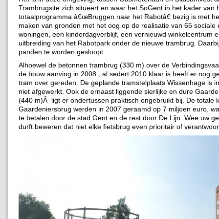
Trambrugsite zich situeert en waar het SoGent in het kader van 
totaalprogramma â€œBruggen naar het Rabotâ€ bezig is met he
maken van gronden met het oog op de realisatie van 65 sociale 
woningen, een kinderdagverblijf, een vernieuwd winkelcentrum 
uitbreiding van het Rabotpark onder de nieuwe trambrug. Daarbi
panden te worden gesloopt.
Alhoewel de betonnen trambrug (330 m) over de Verbindingsvaa
de bouw aanving in 2008 , al sedert 2010 klaar is heeft er nog g
tram over gereden. De geplande tramstelplaats Wissenhage is 
niet afgewerkt. Ook de ernaast liggende sierlijke en dure Gaarde
(440 m)Â ligt er ondertussen praktisch ongebruikt bij. De totale 
Gaardeniersbrug werden in 2007 geraamd op 7 miljoen euro, waa
te betalen door de stad Gent en de rest door De Lijn. Wee uw ge
durft beweren dat niet elke fietsbrug even prioritair of verantwoor