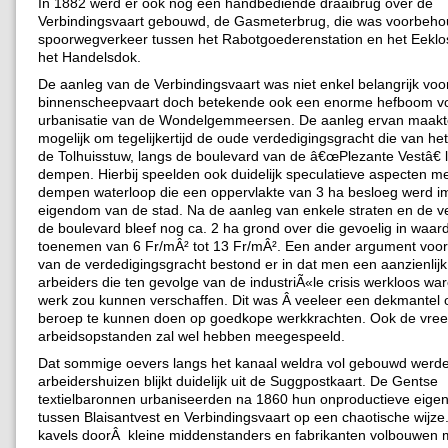
In 1882 werd er ook nog een handbediende draaibrug over de
Verbindingsvaart gebouwd, de Gasmeterbrug, die was voorbeho
spoorwegverkeer tussen het Rabotgoederenstation en het Eeklo
het Handelsdok.
De aanleg van de Verbindingsvaart was niet enkel belangrijk voo
binnenscheepvaart doch betekende ook een enorme hefboom v
urbanisatie van de Wondelgemmeersen. De aanleg ervan maakt
mogelijk om tegelijkertijd de oude verdedigingsgracht die van he
de Tolhuisstuw, langs de boulevard van de â€œPlezante Vestâ€ l
dempen. Hierbij speelden ook duidelijk speculatieve aspecten m
dempen waterloop die een oppervlakte van 3 ha besloeg werd 
eigendom van de stad. Na de aanleg van enkele straten en de v
de boulevard bleef nog ca. 2 ha grond over die gevoelig in waar
toenemen van 6 Fr/mÂ² tot 13 Fr/mÂ². Een ander argument voo
van de verdedigingsgracht bestond er in dat men een aanzienlijk
arbeiders die ten gevolge van de industriÃ«le crisis werkloos w
werk zou kunnen verschaffen. Dit was Â veeleer een dekmantel
beroep te kunnen doen op goedkope werkkrachten. Ook de vree
arbeidsopstanden zal wel hebben meegespeeld.
Dat sommige oevers langs het kanaal weldra vol gebouwd werd
arbeidershuizen blijkt duidelijk uit de Suggpostkaart. De Gentse
textielbaronnen urbaniseerden na 1860 hun onproductieve ei
tussen Blaisantvest en Verbindingsvaart op een chaotische wijze.
kavels doorÂ kleine middenstanders en fabrikanten volbouwen 