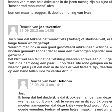
iconen van misse beleidskeuzes in de jaren tachtig zijn nu bijna ui
‘beschermd monument” ofzo…
bon om maar te zeggen, ik deel de mening van Ivan
Reactie van
jos tavernier
28-09-2013 om 14:08
Toch raar dat telkens het woord”fiets ( fietser) of stadshal valt, er 
lange tenen wordt getrapt.
Waarom mag ook in een goed gestoffeerd artikel geen kritische k
worden gemaakt zonder dat er naar een “verborgen agenda” mo
gezocht ?
het blijft wel een feit dat de fietsbrug waarvan sprake een duur geva
zelf in de namiddag een paar uur op deze site rond gelopen en he
waarschijnlijk juist dat men in de spits er veel fietsers zijn, daarbu
op een hand tellen.Doe zo verder Arthur.
Reactie van
Ivan Deboom
28-09-2013 om 14:11
Jos,
Ik hoop dat het duidelijk is dat ik ook een fan ben van deze
wie het aandurft om kritiek te verweven in dit soort kroniekj
moeten aanvaarden dat deze kritiek weerlegd wordt. Voor 
goede vrienden. Fietser of geen fietser maakt mij niet uit, al