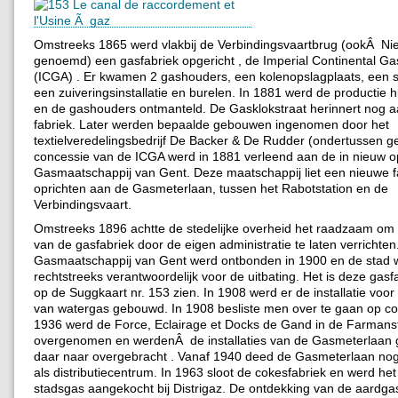
Omstreeks 1865 werd vlakbij de Verbindingsvaartbrug (ookÂ N
genoemd) een gasfabriek opgericht , de Imperial Continental Ga
(ICGA) . Er kwamen 2 gashouders, een kolenopslagplaats, een 
een zuiveringsinstallatie en burelen. In 1881 werd de productie h
en de gashouders ontmanteld. De Gasklokstraat herinnert nog 
fabriek. Later werden bepaalde gebouwen ingenomen door het
textielveredelingsbedrijf De Backer & De Rudder (ondertussen g
concessie van de ICGA werd in 1881 verleend aan de in nieuw o
Gasmaatschappij van Gent. Deze maatschappij liet een nieuwe f
oprichten aan de Gasmeterlaan, tussen het Rabotstation en de
Verbindingsvaart.
Omstreeks 1896 achtte de stedelijke overheid het raadzaam om d
van de gasfabriek door de eigen administratie te laten verrichten
Gasmaatschappij van Gent werd ontbonden in 1900 en de stad 
rechtstreeks verantwoordelijk voor de uitbating. Het is deze gasf
op de Suggkaart nr. 153 zien. In 1908 werd er de installatie voor
van watergas gebouwd. In 1908 besliste men over te gaan op co
1936 werd de Force, Eclairage et Docks de Gand in de Farmans
overgenomen en werdenÂ de installaties van de Gasmeterlaan ge
daar naar overgebracht . Vanaf 1940 deed de Gasmeterlaan nog
als distributiecentrum. In 1963 sloot de cokesfabriek en werd he
stadsgas aangekocht bij Distrigaz. De ontdekking van de aardgas