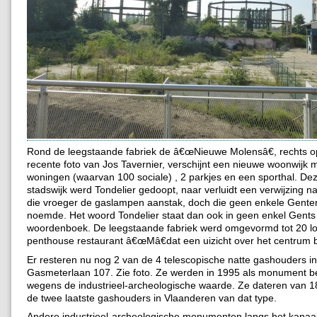
Rond de leegstaande fabriek de â€œNieuwe Molensâ€, rechts o
recente foto van Jos Tavernier, verschijnt een nieuwe woonwijk 
woningen (waarvan 100 sociale) , 2 parkjes en een sporthal. D
stadswijk werd Tondelier gedoopt, naar verluidt een verwijzing 
die vroeger de gaslampen aanstak, doch die geen enkele Gente
noemde. Het woord Tondelier staat dan ook in geen enkel Gents
woordenboek. De leegstaande fabriek werd omgevormd tot 20 lof
penthouse restaurant â€œMâ€dat een uizicht over het centrum b
Er resteren nu nog 2 van de 4 telescopische natte gashouders i
Gasmeterlaan 107. Zie foto. Ze werden in 1995 als monument 
wegens de industrieel-archeologische waarde. Ze dateren van 18
de twee laatste gashouders in Vlaanderen van dat type.
Andere industrieel-archeologische monumenten langs het kanaa