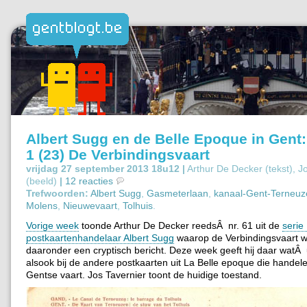
Albert Sugg en de Belle Epoque in Gent
1 (23) De Verbindingsvaart
vrijdag 27 september 2013 18u12 |
Arthur De Decker (tekst), J
(beeld)
|
12 reacties
Trefwoorden:
Albert Sugg
,
Gasmeterlaan
,
kanaal-Gent-Terneuz
Molens
,
Nieuwevaart
,
Tolhuis
.
Vorige week
toonde Arthur De Decker reedsÂ nr. 61 uit de
serie
postkaartenhandelaar Albert Sugg
waarop de Verbindingsvaart w
daaronder een cryptisch bericht. Deze week geeft hij daar watÂ 
alsook bij de andere postkaarten uit La Belle epoque die handel
Gentse vaart. Jos Tavernier toont de huidige toestand.