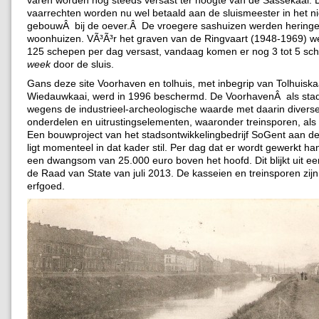
varen worden nog steeds versast ter hoogte van de Sassekaai. 
vaarrechten worden nu wel betaald aan de sluismeester in het n
gebouwÂ bij de oever.Â De vroegere sashuizen werden heringe
woonhuizen. VÃ³Ã³r het graven van de Ringvaart (1948-1969) we
125 schepen per dag versast, vandaag komen er nog 3 tot 5 sc
week
door de sluis.
Gans deze site Voorhaven en tolhuis, met inbegrip van Tolhuiska
Wiedauwkaai, werd in 1996 beschermd. De VoorhavenÂ als stad
wegens de industrieel-archeologische waarde met daarin diver
onderdelen en uitrustingselementen, waaronder treinsporen, al
Een bouwproject van het stadsontwikkelingbedrijf SoGent aan d
ligt momenteel in dat kader stil. Per dag dat er wordt gewerkt h
een dwangsom van 25.000 euro boven het hoofd. Dit blijkt uit ee
de Raad van State van juli 2013. De kasseien en treinsporen zij
erfgoed.