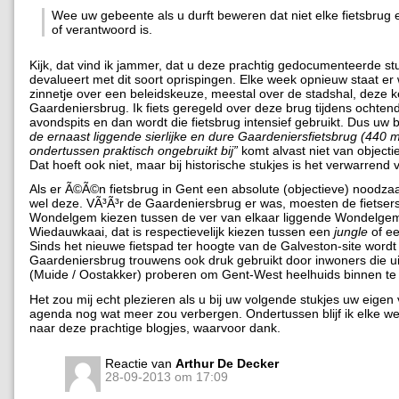
Wee uw gebeente als u durft beweren dat niet elke fietsbrug e
of verantwoord is.
Kijk, dat vind ik jammer, dat u deze prachtig gedocumenteerde st
devalueert met dit soort oprispingen. Elke week opnieuw staat er 
zinnetje over een beleidskeuze, meestal over de stadshal, deze k
Gaardeniersbrug. Ik fiets geregeld over deze brug tijdens ochten
avondspits en dan wordt die fietsbrug intensief gebruikt. Dus uw
de ernaast liggende sierlijke en dure Gaardeniersfietsbrug (440 m)
ondertussen praktisch ongebruikt bij”
komt alvast niet van object
Dat hoeft ook niet, maar bij historische stukjes is het verwarrend 
Als er Ã©Ã©n fietsbrug in Gent een absolute (objectieve) noodza
wel deze. VÃ³Ã³r de Gaardeniersbrug er was, moesten de fietsers
Wondelgem kiezen tussen de ver van elkaar liggende Wondelgem
Wiedauwkaai, dat is respectievelijk kiezen tussen een
jungle
of ee
Sinds het nieuwe fietspad ter hoogte van de Galveston-site wordt
Gaardeniersbrug trouwens ook druk gebruikt door inwoners die u
(Muide / Oostakker) proberen om Gent-West heelhuids binnen te
Het zou mij echt plezieren als u bij uw volgende stukjes uw eigen
agenda nog wat meer zou verbergen. Ondertussen blijf ik elke wee
naar deze prachtige blogjes, waarvoor dank.
Reactie van
Arthur De Decker
28-09-2013 om 17:09