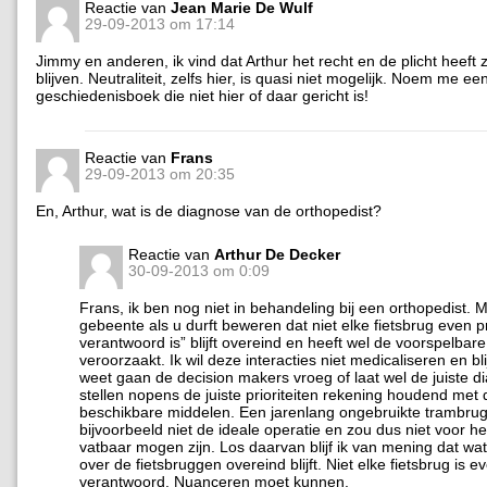
Reactie van
Jean Marie De Wulf
29-09-2013 om 17:14
Jimmy en anderen, ik vind dat Arthur het recht en de plicht heeft z
blijven. Neutraliteit, zelfs hier, is quasi niet mogelijk. Noem me ee
geschiedenisboek die niet hier of daar gericht is!
Reactie van
Frans
29-09-2013 om 20:35
En, Arthur, wat is de diagnose van de orthopedist?
Reactie van
Arthur De Decker
30-09-2013 om 0:09
Frans, ik ben nog niet in behandeling bij een orthopedist. 
gebeente als u durft beweren dat niet elke fietsbrug even pri
verantwoord is” blijft overeind en heeft wel de voorspelbare
veroorzaakt. Ik wil deze interacties niet medicaliseren en blij
weet gaan de decision makers vroeg of laat wel de juiste 
stellen nopens de juiste prioriteiten rekening houdend met
beschikbare middelen. Een jarenlang ongebruikte trambrug l
bijvoorbeeld niet de ideale operatie en zou dus niet voor he
vatbaar mogen zijn. Los daarvan blijf ik van mening dat wat
over de fietsbruggen overeind blijft. Niet elke fietsbrug is e
verantwoord. Nuanceren moet kunnen.