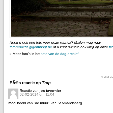
Heeft u ook een foto voor deze rubriek? Mailen mag naar
fotoredactie@gentblogt.be
of u kunt uw foto ook kwijt op onze
fl
» Meer foto's in het
foto van de dag-archief
.
© 2014 
EÃ©n reactie op
Trap
Reactie van
jos tavernier
02-02-2014 om 11:04
mooi beeld van “de muur” van St Amandsberg