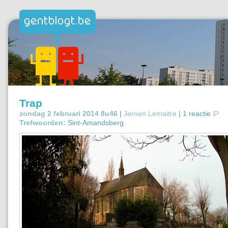
Trap
zondag 2 februari 2014 8u46 |
Jeroen Lemaitre
|
1 reactie
Trefwoorden:
Sint-Amandsberg
.