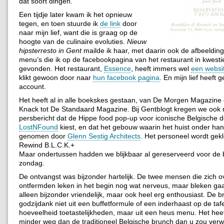
dat soort dingen.
Een tijdje later kwam ik het opnieuw
tegen, en toen stuurde ik
de link
door
naar mijn lief, want die is graag op de
hoogte van de culinaire evoluties.
Nieuw
hipsterresto in Gent
mailde ik haar, met daarin ook de afbeeldin
menu’s die ik op de facebookpagina van het restaurant in kwesti
gevonden. Het restaurant,
Essence
, heeft immers wel
een websi
klikt gewoon door naar
hun facebook pagina
. En mijn lief heeft
account.
Het heeft al in alle boekskes gestaan, van De Morgen Magazin
Knack tot De Standaard Magazine. Bij Gentblogt kregen we ook
persbericht dat de Hippe food pop-up voor iconische Belgische 
LostNFound
kiest, en dat het gebouw waarin het huist onder han
genomen door
Glenn Sestig Architects
. Het personeel wordt gek
Rewind B.L.C.K.+
Maar ondertussen hadden we blijkbaar al gereserveerd voor de
zondag.
De ontvangst was bijzonder hartelijk. De twee mensen die zich o
ontfermden leken in het begin nog wat nerveus, maar bleken ga
alleen bijzonder vriendelijk, maar ook heel erg enthousiast. De 
godzijdank niet uit een buffetformule of een inderhaast op de taf
hoeveelheid toetastelijkheden, maar uit een heus menu. Het hee
minder weg dan de traditioneel Belgische brunch dan u zou ver