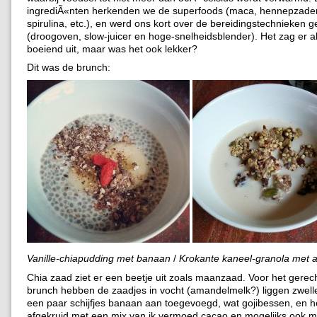
ingrediÃ«nten herkenden we de superfoods (maca, hennepzaden
spirulina, etc.), en werd ons kort over de bereidingstechnieken 
(droogoven, slow-juicer en hoge-snelheidsblender). Het zag er a
boeiend uit, maar was het ook lekker?
Dit was de brunch:
Vanille-chiapudding met banaan
/
Krokante kaneel-granola met
Chia zaad ziet er een beetje uit zoals maanzaad. Voor het gerech
brunch hebben de zaadjes in vocht (amandelmelk?) liggen zwell
een paar schijfjes banaan aan toegevoegd, wat gojibessen, en h
afgekruid met een mix van ik vermoed cacao en mogelijks ook m