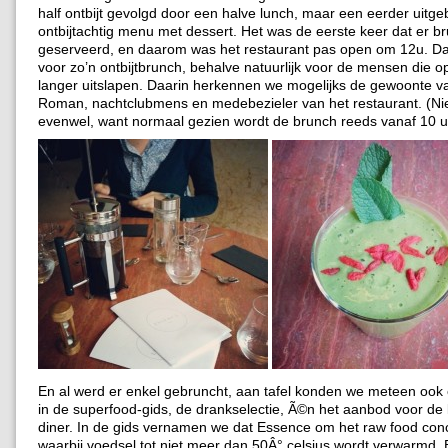
half ontbijt gevolgd door een halve lunch, maar een eerder uitge
ontbijtachtig menu met dessert. Het was de eerste keer dat er b
geserveerd, en daarom was het restaurant pas open om 12u. Dat
voor zo’n ontbijtbrunch, behalve natuurlijk voor de mensen die 
langer uitslapen. Daarin herkennen we mogelijks de gewoonte v
Roman, nachtclubmens en medebezieler van het restaurant. (Nie
evenwel, want normaal gezien wordt de brunch reeds vanaf 10 u
En al werd er enkel gebruncht, aan tafel konden we meteen oo
in de superfood-gids, de drankselectie, Ã©n het aanbod voor de 
diner. In de gids vernamen we dat Essence om het raw food conc
waarbij voedsel tot niet meer dan 50Â° celsius wordt verwarmd. B