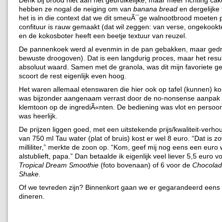
Denk bij brood niet aan het gebruikelijke, maar meer richting cak
hebben ze nogal de neiging om van
banana bread
en dergelijke 
het is in die context dat we dit smeuÃ¯ge walnootbrood moeten 
confituur is rauw gemaakt (dat wil zeggen: van verse, ongekookt
en de kokosboter heeft een beetje textuur van reuzel.
De pannenkoek werd al evenmin in de pan gebakken, maar gedr
bewuste droogoven). Dat is een langdurig proces, maar het resu
absoluut waard. Samen met de granola, was dit mijn favoriete ge
scoort de rest eigenlijk even hoog.
Het waren allemaal etenswaren die hier ook op tafel (kunnen) ko
was bijzonder aangenaam verrast door de no-nonsense aanpak
klemtoon op de ingrediÃ«nten. De bediening was vlot en persoonl
was heerlijk.
De prijzen liggen goed, met een uitstekende prijs/kwaliteit-verho
van 750 ml Tau water (plat of bruis) kost er wel 8 euro. “Dat is z
milliliter,” merkte de zoon op. “Kom, geef mij nog eens een euro 
alstublieft, papa.” Dan betaalde ik eigenlijk veel liever 5,5 euro 
Tropical Dream Smoothie
(foto bovenaan) of 6 voor de
Chocola
Shake
.
Of we tevreden zijn? Binnenkort gaan we er gegarandeerd eens 
dineren.