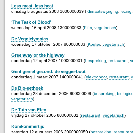
Less meat, less heat
dinsdag 5 augustus 2008 1000000039 (
Klimaatswijziging
,
lezing
‘The Task of Blood’
woensdag 16 april 2008 1300000033 (
Film
,
vegetarisch
)
De Veggielympics
woensdag 17 oktober 2007 800000033 (
Kouter
,
vegetarisch
)
Greenway or the highway
donderdag 12 april 2007 1000000001 (
bespreking
,
restaurant
,
v
Gent geniet gezond: de veggie-boot
donderdag 1 maart 2007 1400000041 (
elektroboot
,
restaurant
,
v
De Bio-eethoek
donderdag 28 december 2006 900000009 (
bespreking
,
biologis
vegetarisch
)
De Tuin van Eten
vrijdag 27 oktober 2006 800000031 (
restaurant
,
vegetarisch
)
Komkommertijd
zaterdag 12 augustus 2006 2000000050 (
bespreking
,
restaurant