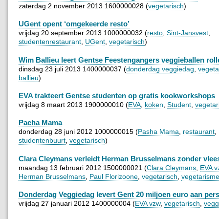
zaterdag 2 november 2013 1600000028 (
vegetarisch
)
UGent opent ‘omgekeerde resto’
vrijdag 20 september 2013 1000000032 (
resto
,
Sint-Jansvest
,
studentenrestaurant
,
UGent
,
vegetarisch
)
Wim Ballieu leert Gentse Feestengangers veggieballen roll
dinsdag 23 juli 2013 1400000037 (
donderdag veggiedag
,
vegeta
ballieu
)
EVA trakteert Gentse studenten op gratis kookworkshops
vrijdag 8 maart 2013 1900000010 (
EVA
,
koken
,
Student
,
vegetar
Pacha Mama
donderdag 28 juni 2012 1000000015 (
Pasha Mama
,
restaurant
,
studentenbuurt
,
vegetarisch
)
Clara Cleymans verleidt Herman Brusselmans zonder vlee
maandag 13 februari 2012 1500000021 (
Clara Cleymans
,
EVA v
Herman Brusselmans
,
Paul Florizoone
,
vegetarisch
,
vegetarism
Donderdag Veggiedag levert Gent 20 miljoen euro aan per
vrijdag 27 januari 2012 1400000004 (
EVA vzw
,
vegetarisch
,
vegg