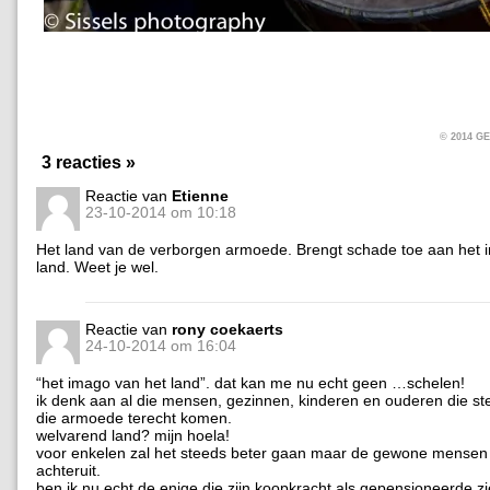
© 2014 
3 reacties »
Reactie van
Etienne
23-10-2014 om 10:18
Het land van de verborgen armoede. Brengt schade toe aan het 
land. Weet je wel.
Reactie van
rony coekaerts
24-10-2014 om 16:04
“het imago van het land”. dat kan me nu echt geen …schelen!
ik denk aan al die mensen, gezinnen, kinderen en ouderen die st
die armoede terecht komen.
welvarend land? mijn hoela!
voor enkelen zal het steeds beter gaan maar de gewone mensen
achteruit.
ben ik nu echt de enige die zijn koopkracht als gepensioneerde zi