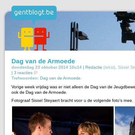
Dag van de Armoede
donderdag 23 oktober 2014 10u14 |
Redactie
(tekst), Sissel S
|
3 reacties
Trefwoorden:
Dag van de Armoede
.
Vorige week vrijdag was er niet alleen de Dag van de Jeugdbew
ook de Dag van de Armoede.
Fotograaf Sissel Steyaert bracht voor u de volgende foto’s mee.