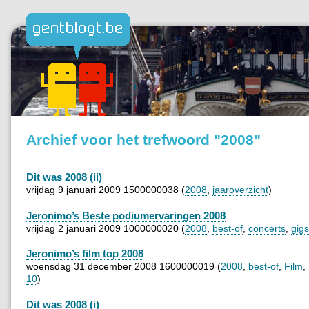
Archief voor het trefwoord "2008"
Dit was 2008 (ii)
vrijdag 9 januari 2009 1500000038 (
2008
,
jaaroverzicht
)
Jeronimo’s Beste podiumervaringen 2008
vrijdag 2 januari 2009 1000000020 (
2008
,
best-of
,
concerts
,
gigs
Jeronimo’s film top 2008
woensdag 31 december 2008 1600000019 (
2008
,
best-of
,
Film
,
10
)
Dit was 2008 (i)