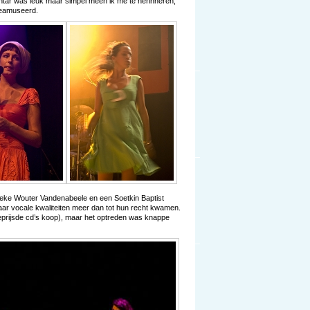
shtar was leuk maar simpel meen ik me te herinneren,
geamuseerd.
ieke Wouter Vandenabeele en een Soetkin Baptist
aar vocale kwaliteiten meer dan tot hun recht kwamen.
geprijsde cd’s koop), maar het optreden was knappe