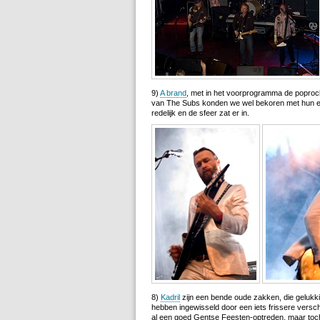
9)
A brand
, met in het voorprogramma de poprock
van The Subs konden we wel bekoren met hun energ
redelijk en de sfeer zat er in.
8)
Kadril
zijn een bende oude zakken, die gelukk
hebben ingewisseld door een iets frissere versch
al een goed Gentse Feesten-optreden, maar toch 