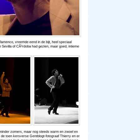
flamenco, vreemde eend in de bijt, heel speciaal
n Sevilla of CÃ³rdoba had gezien, maar goed, intieme
ts minder zomers, maar nog steeds warm en zwoel en
t de toen kersverse Gentblogt-fotograaf Thierry en er