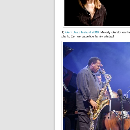
1)
Gent Jazz festival 2008
: Melody Gardot en t
plank. Een oergezellige family uitstap!