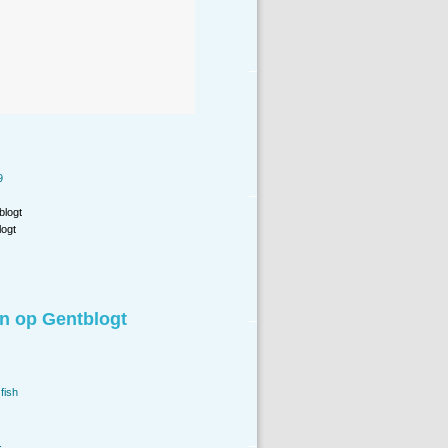
9
blogt
ogt
n op Gentblogt
fish
.