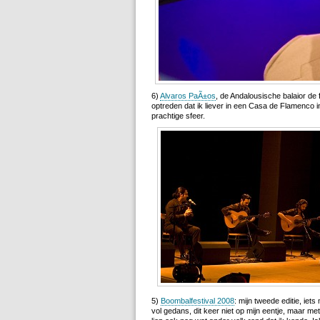
6)
Alvaros PaÃ±os
, de Andalousische balaior de 
optreden dat ik liever in een Casa de Flamenco i
prachtige sfeer.
5)
Boombalfestival 2008
: mijn tweede editie, ie
vol gedans, dit keer niet op mijn eentje, maar me