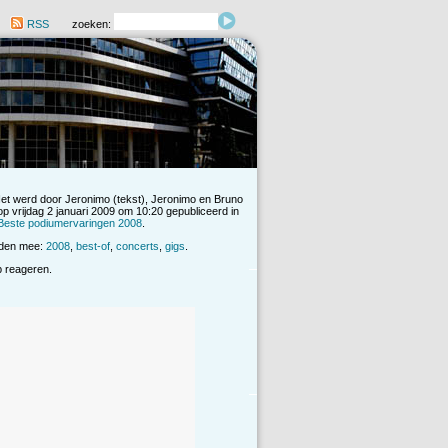
RSS
zoeken:
Het werd door Jeronimo (tekst), Jeronimo en Bruno
op vrijdag 2 januari 2009 om 10:20 gepubliceerd in
Beste podiumervaringen 2008
.
rden mee:
2008
,
best-of
,
concerts
,
gigs
.
op reageren.