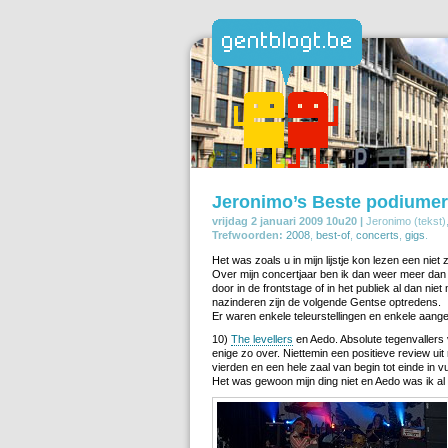
Jeronimo’s Beste podiumer
vrijdag 2 januari 2009 10u20 |
Jeronimo (tekst)
Trefwoorden:
2008
,
best-of
,
concerts
,
gigs
.
Het was zoals u in mijn lijstje kon lezen een niet
Over mijn concertjaar ben ik dan weer meer dan
door in de frontstage of in het publiek al dan nie
nazinderen zijn de volgende Gentse optredens.
Er waren enkele teleurstellingen en enkele aan
10)
The levellers
en Aedo. Absolute tegenvallers va
enige zo over. Niettemin een positieve review ui
vierden en een hele zaal van begin tot einde in vuu
Het was gewoon mijn ding niet en Aedo was ik a