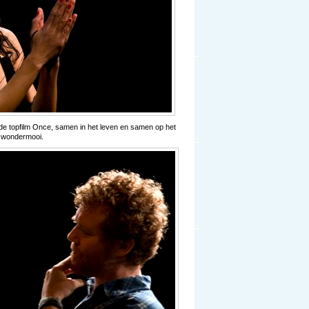
de topfilm Once, samen in het leven en samen op het
m wondermooi.