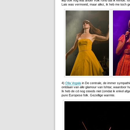
liep ook nog wat ander volk rond dat ik kende. I
Lais was vermoeid, maar allez, ik heb me toch 
4)
Olla Vogala
in De centrale, de immer sympath
ontdaan van alle glamour van Ishtar, waardoor h
Ik heb de cd nog steeds niet (omdat ik enkel af
pure Europese folk. Gezellige warmte.