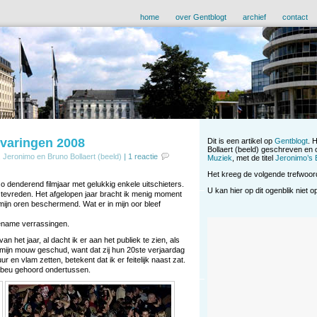
home
over Gentblogt
archief
contact
varingen 2008
Dit is een artikel op
Gentblogt
. 
Bollaert (beeld) geschreven en 
, Jeronimo en Bruno Bollaert (beeld)
|
1 reactie
Muziek
, met de titel
Jeronimo’s 
Het kreeg de volgende trefwoo
 zo denderend filmjaar met gelukkig enkele uitschieters.
U kan hier op dit ogenblik niet 
 tevreden. Het afgelopen jaar bracht ik menig moment
t mijn oren beschermend. Wat er in mijn oor bleef
gename verrassingen.
n het jaar, al dacht ik er aan het publiek te zien, als
t mijn mouw geschud, want dat zij hun 20ste verjaardag
r en vlam zetten, betekent dat ik er feitelijk naast zat.
l beu gehoord ondertussen.