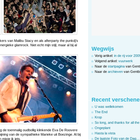
ers van Malibu Stacy en als afterparty the punkdj’s
ieke glamrock. Niet echt mijn stijl, maar al bij al
Wegwijs
Vorig artikel:
in de rij voor 200
Volgend artikel:
vuurwerk
Naar de
startpagina
van Gent
Naar de
archieven
van Gentbl
Recent verschene
U was wellekomen
The End
Krop
So long, and thanks for all the 
Ongeplant
ig de toenmalig oudbollig klinkende Eva De Roovere
Hasta la vista
ijning van de sympathieke Marieke uit Boezinge. Al bij
De laatste Foto van de Dag…
miste ik iets.