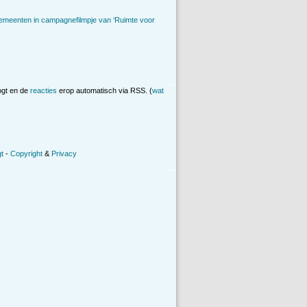
emeenten in campagnefilmpje van ‘Ruimte voor
ogt en de
reacties
erop automatisch via RSS. (
wat
t
-
Copyright
&
Privacy