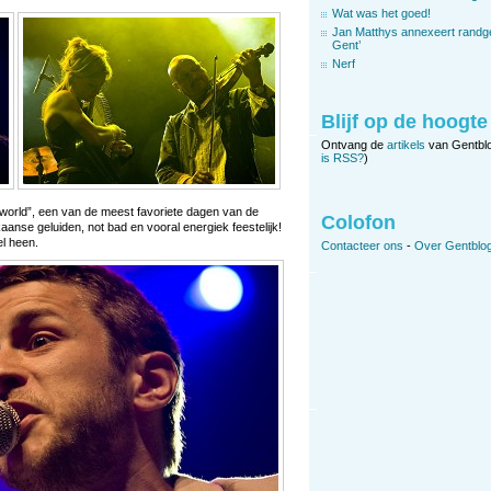
Wat was het goed!
Jan Matthys annexeert randg
Gent’
Nerf
Blijf op de hoogte
Ontvang de
artikels
van Gentbl
is RSS?
)
 world”, een van de meest favoriete dagen van de
Colofon
aanse geluiden, not bad en vooral energiek feestelijk!
el heen.
Contacteer ons
-
Over Gentblog