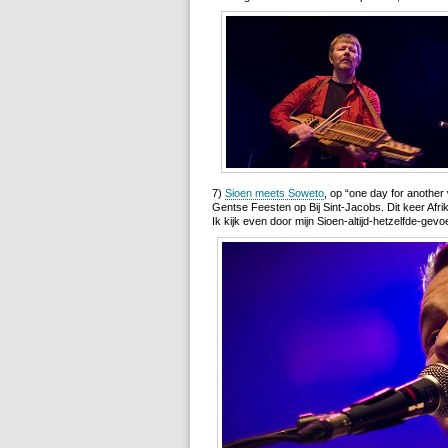
7)
Sioen meets Soweto
, op “one day for another
Gentse Feesten op Bij Sint-Jacobs. Dit keer Afrik
Ik kijk even door mijn Sioen-altijd-hetzelfde-gevo