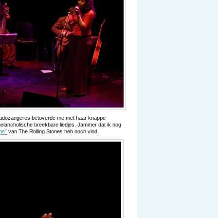
Fadozangeres betoverde me met haar knappe
elancholische breekbare liedjes. Jammer dat ik nog
ns”
van The Rolling Stones heb noch vind.