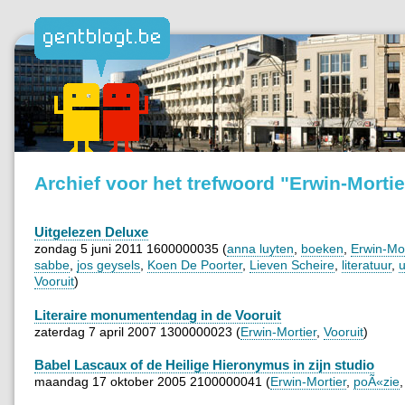
Archief voor het trefwoord "Erwin-Mortie
Uitgelezen Deluxe
zondag 5 juni 2011 1600000035 (
anna luyten
,
boeken
,
Erwin-Mor
sabbe
,
jos geysels
,
Koen De Poorter
,
Lieven Scheire
,
literatuur
,
u
Vooruit
)
Literaire monumentendag in de Vooruit
zaterdag 7 april 2007 1300000023 (
Erwin-Mortier
,
Vooruit
)
Babel Lascaux of de Heilige Hieronymus in zijn studio
maandag 17 oktober 2005 2100000041 (
Erwin-Mortier
,
poÃ«zie