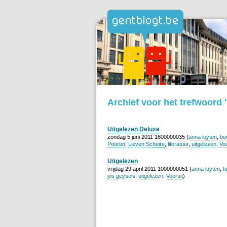
Archief voor het trefwoord 
Uitgelezen Deluxe
zondag 5 juni 2011 1600000035 (
anna luyten
,
bo
Poorter
,
Lieven Scheire
,
literatuur
,
uitgelezen
,
Voo
Uitgelezen
vrijdag 29 april 2011 1000000051 (
anna luyten
,
f
jos geysels
,
uitgelezen
,
Vooruit
)