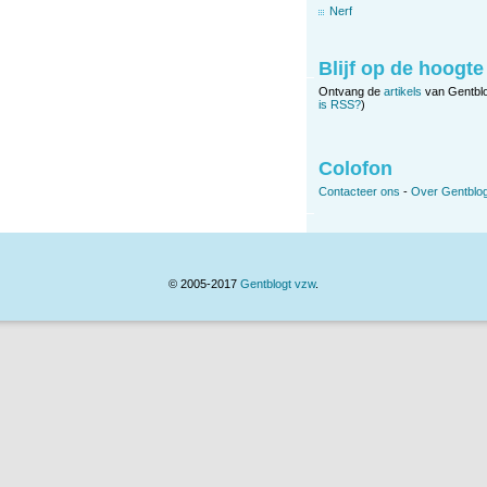
Nerf
Blijf op de hoogte
Ontvang de
artikels
van Gentbl
is RSS?
)
Colofon
Contacteer ons
-
Over Gentblog
© 2005-2017
Gentblogt vzw
.