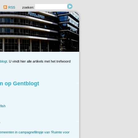
RSS
zoeken:
blogt
. U vindt hier alle artikels met het trefwoord
n op Gentblogt
fish
.
emeenten in campagnefilmpje van ‘Ruimte voor