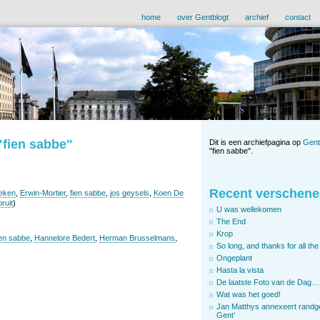
home
over Gentblogt
archief
contact
"fien sabbe"
Dit is een archiefpagina op
Gent
"fien sabbe".
Recent verschene
eken
,
Erwin-Mortier
,
fien sabbe
,
jos geysels
,
Koen De
ruit
)
U was wellekomen
The End
Krop
ien sabbe
,
Hannelore Bedert
,
Herman Brusselmans
,
So long, and thanks for all the 
Ongeplant
Hasta la vista
De laatste Foto van de Dag…
Wat was het goed!
Jan Matthys annexeert randg
Gent’