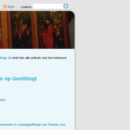
RSS
zoeken:
blogt
. U vindt hier alle artikels met het trefwoord
n op Gentblogt
fish
.
emeenten in campagnefilmpje van ‘Ruimte voor