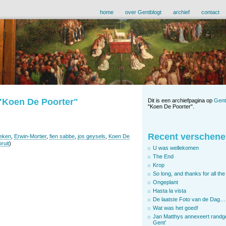
home
over Gentblogt
archief
contact
 "Koen De Poorter"
Dit is een archiefpagina op
Gent
"Koen De Poorter".
Recent verschene
eken
,
Erwin-Mortier
,
fien sabbe
,
jos geysels
,
Koen De
ruit
)
U was wellekomen
The End
Krop
So long, and thanks for all the 
Ongeplant
Hasta la vista
De laatste Foto van de Dag…
Wat was het goed!
Jan Matthys annexeert randg
Gent’