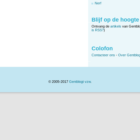
Nerf
Blijf op de hoogte
Ontvang de
artikels
van Gentbl
is RSS?
)
Colofon
Contacteer ons
-
Over Gentblog
© 2005-2017
Gentblogt vzw
.