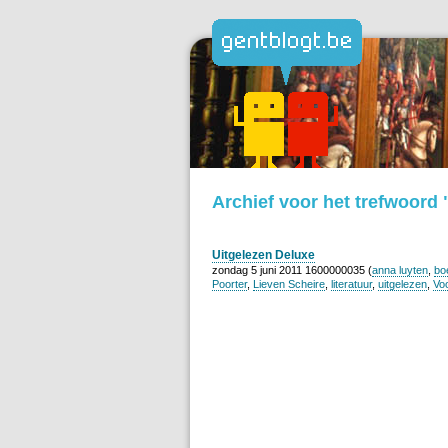
Archief voor het trefwoord
Uitgelezen Deluxe
zondag 5 juni 2011 1600000035 (
anna luyten
,
bo
Poorter
,
Lieven Scheire
,
literatuur
,
uitgelezen
,
Voo