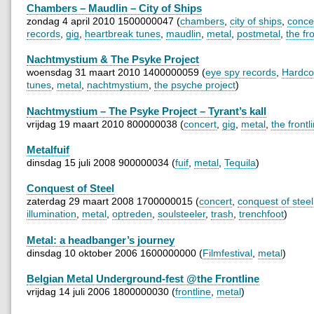
Chambers – Maudlin – City of Ships
zondag 4 april 2010 1500000047 (
chambers
,
city of ships
,
conce
records
,
gig
,
heartbreak tunes
,
maudlin
,
metal
,
postmetal
,
the fr
Nachtmystium & The Psyke Project
woensdag 31 maart 2010 1400000059 (
eye spy records
,
Hardco
tunes
,
metal
,
nachtmystium
,
the psyche project
)
Nachtmystium – The Psyke Project – Tyrant’s kall
vrijdag 19 maart 2010 800000038 (
concert
,
gig
,
metal
,
the frontl
Metalfuif
dinsdag 15 juli 2008 900000034 (
fuif
,
metal
,
Tequila
)
Conquest of Steel
zaterdag 29 maart 2008 1700000015 (
concert
,
conquest of steel
illumination
,
metal
,
optreden
,
soulsteeler
,
trash
,
trenchfoot
)
Metal: a headbanger’s journey
dinsdag 10 oktober 2006 1600000000 (
Filmfestival
,
metal
)
Belgian Metal Underground-fest @the Frontline
vrijdag 14 juli 2006 1800000030 (
frontline
,
metal
)