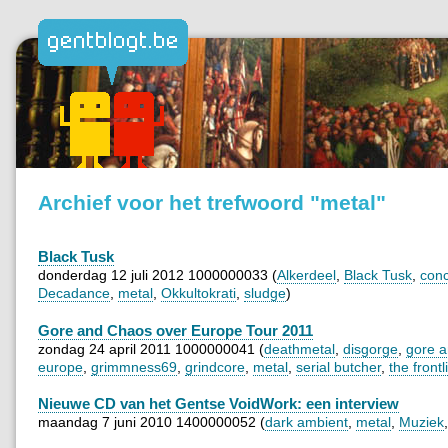
Archief voor het trefwoord "metal"
Black Tusk
donderdag 12 juli 2012 1000000033 (
Alkerdeel
,
Black Tusk
,
conc
Decadance
,
metal
,
Okkultokrati
,
sludge
)
Gore and Chaos over Europe Tour 2011
zondag 24 april 2011 1000000041 (
deathmetal
,
disgorge
,
gore a
europe
,
grimmness69
,
grindcore
,
metal
,
serial butcher
,
the frontl
Nieuwe CD van het Gentse VoidWork: een interview
maandag 7 juni 2010 1400000052 (
dark ambient
,
metal
,
Muziek