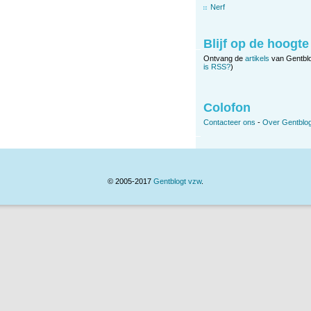
Nerf
Blijf op de hoogte
Ontvang de
artikels
van Gentbl
is RSS?
)
Colofon
Contacteer ons
-
Over Gentblog
© 2005-2017
Gentblogt vzw
.