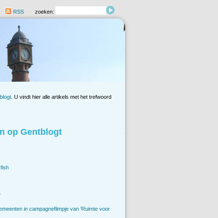
RSS
zoeken:
blogt
. U vindt hier alle artikels met het trefwoord
n op Gentblogt
fish
.
emeenten in campagnefilmpje van ‘Ruimte voor