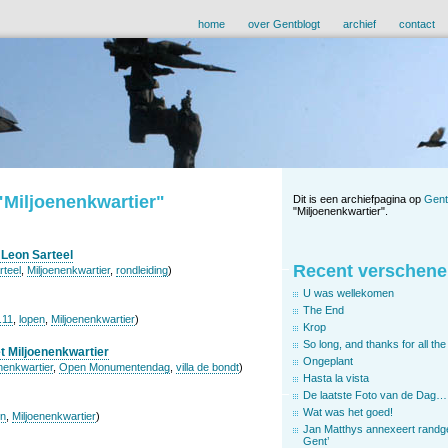
home
over Gentblogt
archief
contact
"Miljoenenkwartier"
Dit is een archiefpagina op
Gent
"Miljoenenkwartier".
 Leon Sarteel
Recent verschene
rteel
,
Miljoenenkwartier
,
rondleiding
)
U was wellekomen
The End
.11
,
lopen
,
Miljoenenkwartier
)
Krop
So long, and thanks for all the 
 Miljoenenkwartier
Ongeplant
nenkwartier
,
Open Monumentendag
,
villa de bondt
)
Hasta la vista
De laatste Foto van de Dag…
Wat was het goed!
n
,
Miljoenenkwartier
)
Jan Matthys annexeert randg
Gent’