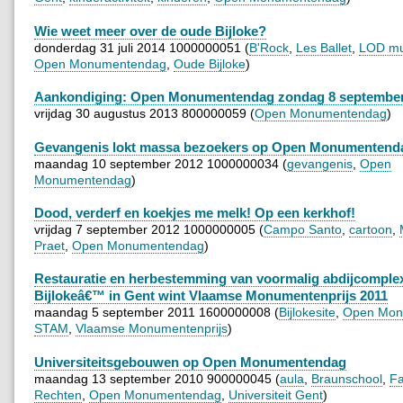
Wie weet meer over de oude Bijloke?
donderdag 31 juli 2014 1000000051 (
B'Rock
,
Les Ballet
,
LOD mu
Open Monumentendag
,
Oude Bijloke
)
Aankondiging: Open Monumentendag zondag 8 septembe
vrijdag 30 augustus 2013 800000059 (
Open Monumentendag
)
Gevangenis lokt massa bezoekers op Open Monumentend
maandag 10 september 2012 1000000034 (
gevangenis
,
Open
Monumentendag
)
Dood, verderf en koekjes me melk! Op een kerkhof!
vrijdag 7 september 2012 1000000005 (
Campo Santo
,
cartoon
,
Praet
,
Open Monumentendag
)
Restauratie en herbestemming van voormalig abdijcomple
Bijlokeâ€™ in Gent wint Vlaamse Monumentenprijs 2011
maandag 5 september 2011 1600000008 (
Bijlokesite
,
Open Mon
STAM
,
Vlaamse Monumentenprijs
)
Universiteitsgebouwen op Open Monumentendag
maandag 13 september 2010 900000045 (
aula
,
Braunschool
,
Fa
Rechten
,
Open Monumentendag
,
Universiteit Gent
)