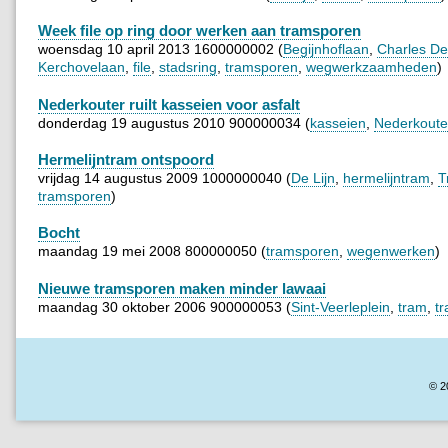
Week file op ring door werken aan tramsporen
woensdag 10 april 2013 1600000002 (
Begijnhoflaan
,
Charles De
Kerchovelaan
,
file
,
stadsring
,
tramsporen
,
wegwerkzaamheden
)
Nederkouter ruilt kasseien voor asfalt
donderdag 19 augustus 2010 900000034 (
kasseien
,
Nederkoute
Hermelijntram ontspoord
vrijdag 14 augustus 2009 1000000040 (
De Lijn
,
hermelijntram
,
T
tramsporen
)
Bocht
maandag 19 mei 2008 800000050 (
tramsporen
,
wegenwerken
)
Nieuwe tramsporen maken minder lawaai
maandag 30 oktober 2006 900000053 (
Sint-Veerleplein
,
tram
,
t
© 2