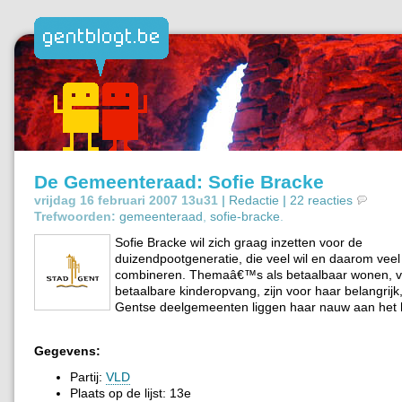
De Gemeenteraad: Sofie Bracke
vrijdag 16 februari 2007 13u31 |
Redactie
|
22 reacties
Trefwoorden:
gemeenteraad
,
sofie-bracke
.
Sofie Bracke wil zich graag inzetten voor de
duizendpootgeneratie, die veel wil en daarom vee
combineren. Themaâ€™s als betaalbaar wonen, 
betaalbare kinderopvang, zijn voor haar belangrij
Gentse deelgemeenten liggen haar nauw aan het h
Gegevens:
Partij:
VLD
Plaats op de lijst: 13e