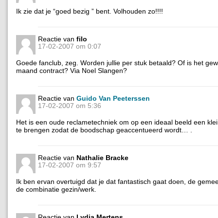
Ik zie dat je “goed bezig ” bent. Volhouden zo!!!!
Reactie van
filo
17-02-2007 om 0:07
Goede fanclub, zeg. Worden jullie per stuk betaald? Of is het g
maand contract? Via Noel Slangen?
Reactie van
Guido Van Peeterssen
17-02-2007 om 5:36
Het is een oude reclametechniek om op een ideaal beeld een klei
te brengen zodat de boodschap geaccentueerd wordt… .
Reactie van
Nathalie Bracke
17-02-2007 om 9:57
Ik ben ervan overtuigd dat je dat fantastisch gaat doen, de geme
de combinatie gezin/werk.
Reactie van
Lydia Mertens