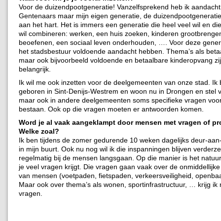
Voor de duizendpootgeneratie! Vanzelfsprekend heb ik aandacht 
Gentenaars maar mijn eigen generatie, de duizendpootgeneratie
aan het hart. Het is immers een generatie die heel veel wil en di
wil combineren: werken, een huis zoeken, kinderen grootbrenge
beoefenen, een sociaal leven onderhouden, …. Voor deze gener
het stadsbestuur voldoende aandacht hebben. Thema’s als bet
maar ook bijvoorbeeld voldoende en betaalbare kinderopvang zij
belangrijk.
Ik wil me ook inzetten voor de deelgemeenten van onze stad. Ik 
geboren in Sint-Denijs-Westrem en woon nu in Drongen en stel v
maar ook in andere deelgemeenten soms specifieke vragen voor
bestaan. Ook op die vragen moeten er antwoorden komen.
Word je al vaak aangeklampt door mensen met vragen of p
Welke zoal?
Ik ben tijdens de zomer gedurende 10 weken dagelijks deur-aa
in mijn buurt. Ook nu nog wil ik die inspanningen blijven verderz
regelmatig bij de mensen langsgaan. Op die manier is het natuurl
je veel vragen krijgt. Die vragen gaan vaak over de onmiddellijk
van mensen (voetpaden, fietspaden, verkeersveiligheid, openba
Maar ook over thema’s als wonen, sportinfrastructuur, … krijg ik
vragen.