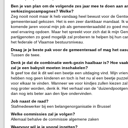
Ben je van plan om de volgende zes jaar mee te doen aan a
verkiezingscampagnes? Welke?
Zeg nooit nooit maar ik heb vandaag heel bewust voor de Gents
gemeenteraad gekozen. Het is een zeer dankbaar mandaat. Ik w
komende jaren vooral mijn job als gemeenteraadslid zo goed mo
veel ervaring opdoen. Maar het spreekt voor zich dat ik mijn Gen
partijgenoten zo goed mogelijk zal proberen te helpen bij hun 
het federale of Vlaamse bestuursniveau.
Draag je je beste pak voor de gemeenteraad of mag het cas
Tussen de twee.
Denk je dat de combinatie werk-gezin haalbaar is? Hoe vaa
zal je een babysit moeten inschakelen?
Ik geef toe dat ik dit wel een beetje een uitdaging vind. Mijn vrien
hebben nog geen kinderen en toch is het nu al een beetje puzzel
voor elkaar te vinden. Wanneer we voor kindjes zullen kiezen zal
nog groter worden, denk ik. Het verhaal van de “duizendpootgener
dan nog iets beter aan den lijve ondervinden.
Job naast de raad?
Stafmedewerker bij een belangenorganisatie in Brussel
Welke commissies zal je volgen?
Allemaal behalve de commissie algemene zaken
Waarvoor wil je je vooral inzetten?