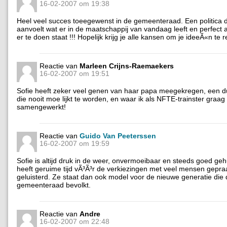
16-02-2007 om 19:38
Heel veel succes toeegewenst in de gemeenteraad. Een politica 
aanvoelt wat er in de maatschappij van vandaag leeft en perfect 
er te doen staat !!! Hopelijk krijg je alle kansen om je ideeÃ«n te r
Reactie van
Marleen Crijns-Raemaekers
16-02-2007 om 19:51
Sofie heeft zeker veel genen van haar papa meegekregen, een d
die nooit moe lijkt te worden, en waar ik als NFTE-trainster graa
samengewerkt!
Reactie van
Guido Van Peeterssen
16-02-2007 om 19:59
Sofie is altijd druk in de weer, onvermoeibaar en steeds goed g
heeft geruime tijd vÃ³Ã³r de verkiezingen met veel mensen gepra
geluisterd. Ze staat dan ook model voor de nieuwe generatie die
gemeenteraad bevolkt.
Reactie van
Andre
16-02-2007 om 22:48