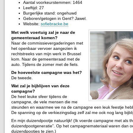
Aantal voorkeurstemmen: 1464
Leeftijd: 27
Burgerlijke stand: ongehuwd
Geboren/getogen in Gent? Jawel.
Website:
sofiebracke.be
Met welk voertuig zal je naar de
gemeenteraad komen?
Naar de commissievergaderingen met
het openbaar vervoer aangezien ik
rechtstreeks van mijn werk in Brussel
kom. Naar de gemeenteraad met de
auto. Tijdens de zomer met de fiets.
De hoeveelste campagne was het?
De tweede.
Wat zal je bijblijven van deze
campagne?
De heel leuke sfeer tijdens de
campagne, de vele mensen die me
steunden en waarmee we na de campagne een leuk feestje he
De spanning op de verkiezingsdag zelf zal me ook nog lang bijbli
En mijn duizendpootje natuurlijk! (Ik voerde campagne met als 
duizendpootgeneratie”. Op het campagnemateriaal waren dan o
duizendpootjes te zien.)