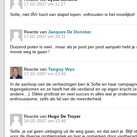
17-02-2007 om 11:27
Sofie, niet tÃ© hard van stapel lopen; volhouden is het moeilijkst!
Reactie van
Jacques De Doncker
17-02-2007 om 20:11
Duizend poten is veel , maar als je poot per poot aanpakt hebt je
mooie weg te gaan !
Reactie van
Tanguy Veys
17-02-2007 om 23:50
In de aanloop van de verkiezingen ben ik Sofie en haar campagn
tegengekomen en ze heeft het dik verdiend en op eigen kracht (er
andere…). Dikke proficiat en veel succes in alles wat je ondernee
enthousiasme, zelfs als lid van de meerderheid.
Reactie van
Hugo De Troyer
18-02-2007 om 13:40
Sofie, je zal geen uitdaging uit de weg gaan, en dat siert je. Blijf s
voor de diverse problematiek en laat je opmerken door vastbera