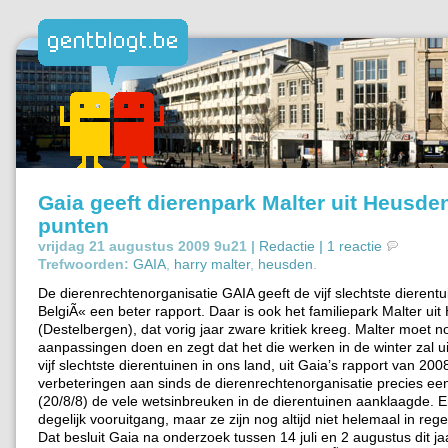
Gaia geeft dierenpark Malter uit Heusde
punten
vrijdag 21 augustus 2009 9u21 |
Redactie
|
1 reactie
Trefwoorden:
GAIA
,
harry malter
,
heusden
.
De dierenrechtenorganisatie GAIA geeft de vijf slechtste dierentu
BelgiÃ« een beter rapport. Daar is ook het familiepark Malter ui
(Destelbergen), dat vorig jaar zware kritiek kreeg. Malter moet n
aanpassingen doen en zegt dat het die werken in de winter zal u
vijf slechtste dierentuinen in ons land, uit Gaia’s rapport van 200
verbeteringen aan sinds de dierenrechtenorganisatie precies ee
(20/8/8) de vele wetsinbreuken in de dierentuinen aanklaagde. Er
degelijk vooruitgang, maar ze zijn nog altijd niet helemaal in reg
Dat besluit Gaia na onderzoek tussen 14 juli en 2 augustus dit jaar