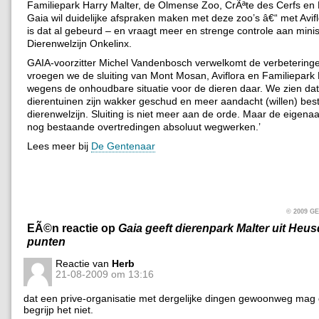
Familiepark Harry Malter, de Olmense Zoo, CrÃªte des Cerfs e
Gaia wil duidelijke afspraken maken met deze zoo’s â€“ met Avif
is dat al gebeurd – en vraagt meer en strenge controle aan minis
Dierenwelzijn Onkelinx.
GAIA-voorzitter Michel Vandenbosch verwelkomt de verbeteringen
vroegen we de sluiting van Mont Mosan, Aviflora en Familiepark 
wegens de onhoudbare situatie voor de dieren daar. We zien da
dierentuinen zijn wakker geschud en meer aandacht (willen) be
dierenwelzijn. Sluiting is niet meer aan de orde. Maar de eigen
nog bestaande overtredingen absoluut wegwerken.’
Lees meer bij
De Gentenaar
© 2009 
EÃ©n reactie op
Gaia geeft dierenpark Malter uit Heu
punten
Reactie van
Herb
21-08-2009 om 13:16
dat een prive-organisatie met dergelijke dingen gewoonweg mag d
begrijp het niet.