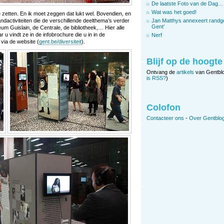
De laatste Foto van de Dag…
Wat was het goed!
 zetten. En ik moet zeggen dat lukt wel. Bovendien, en
Jan Matthys annexeert randg
andactiviteiten die de verschillende deelthema’s verder
Gent’
m Guislain, de Centrale, de bibliotheek,… Hier alle
 u vindt ze in de infobrochure die u in in de
Nerf
 via de website (
gent.be/diversiteit
).
Blijf op de hoogte
Ontvang de
artikels
van Gentbl
is RSS?
)
Colofon
Contacteer ons
-
Over Gentblog