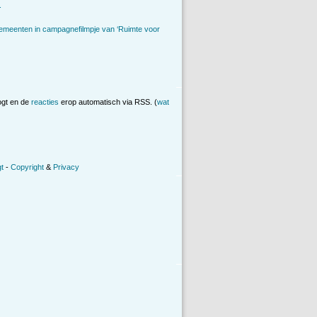
.
emeenten in campagnefilmpje van ‘Ruimte voor
ogt en de
reacties
erop automatisch via RSS. (
wat
t
-
Copyright
&
Privacy