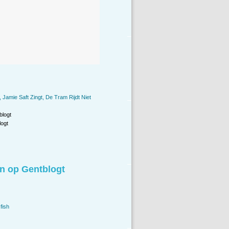
 Jamie Saft Zingt, De Tram Rijdt Niet
blogt
ogt
n op Gentblogt
fish