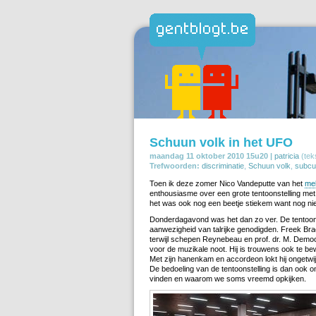
Schuun volk in het UFO
maandag 11 oktober 2010 15u20 |
patricia
(teks
Trefwoorden:
discriminatie
,
Schuun volk
,
subcu
Toen ik deze zomer Nico Vandeputte van het
mel
enthousiasme over een grote tentoonstelling met v
het was ook nog een beetje stiekem want nog nie
Donderdagavond was het dan zo ver. De tentoons
aanwezigheid van talrijke genodigden. Freek Bra
terwijl schepen Reynebeau en prof. dr. M. Dem
voor de muzikale noot. Hij is trouwens ook te 
Met zijn hanenkam en accordeon lokt hij ongetwi
De bedoeling van de tentoonstelling is dan ook o
vinden en waarom we soms vreemd opkijken.