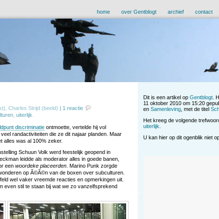
home
over Gentblogt
archief
contact
Dit is een artikel op
Gentblogt
. 
11 oktober 2010 om 15:20 gepub
t), Charles Strijd (beeld)
|
1 reactie
en
Samenleving
, met de titel
Sch
lturen
,
uiterlijk
.
Het kreeg de volgende trefwoo
uiterlijk
.
dpunt discriminatie
ontmoette, vertelde hij vol
eel randactiviteiten die ze dit najaar planden. Maar
U kan hier op dit ogenblik niet 
t alles was al 100% zeker.
telling Schuun Volk werd feestelijk geopend in
eckman leidde als moderator alles in goede banen,
oor een
woordeke placeerden
. Marino Punk zorgde
bewonderen op Ã©Ã©n van de boxen over subculturen.
jfeld wel vaker vreemde reacties en opmerkingen uit.
m even stil te staan bij wat we zo vanzelfsprekend