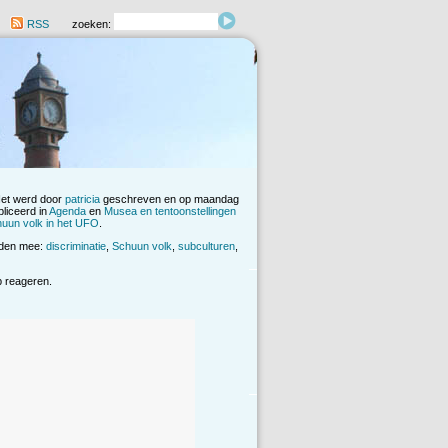
RSS
zoeken:
Het werd door
patricia
geschreven en op maandag
liceerd in
Agenda
en
Musea en tentoonstellingen
uun volk in het UFO
.
rden mee:
discriminatie
,
Schuun volk
,
subculturen
,
op reageren.