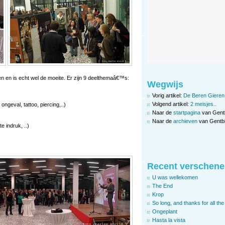
en en is echt wel de moeite. Er zijn 9 deelthemaâ€™s:
Wegwijs
Vorig artikel:
De Beren Gieren,
Volgend artikel:
2 meisjes..
ngeval, tattoo, piercing,..)
Naar de
startpagina
van Gent
Naar de
archieven
van Gentbl
e indruk, ..)
Recent verschene
U was wellekomen
The End
Krop
So long, and thanks for all the 
Ongeplant
Hasta la vista