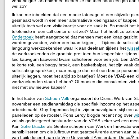
verkondigde: â€œhiermee bieden ze me toch nooit een job aan.â
wel zo?
Ik kan me inbeelden dat een mooie tatoeage of een stijlvolle pier
gesmaakt wordt in een meer alternatieve kledingzaak of kapper, 
uiterlijk toch wel een visitekaartje voor de zaak is. En maakt het i
telefoniste in een call center er uit ziet? Maar het hoeft zo extreem
Onderzoek
heeft aangetoond dat mensen met een knap gezicht
worden gevonden, vaker een baan krijgen,… Tijdens de sollicitati
langdurig werkzoekenden waar ik aan deelnam tijdens het
wisse
de werkzoekenden de grootste pret toen hun lesgeefster tijdens h
luid kauwgum kauwend kwam solliciteren voor een job. Een dÃ©
te korte rok, een baggy broek, een basketbalpet, het zijn vaak 
sollicitatiegesprekken, maar mag je dan niet een beetje persoonlij
uiterlijk leggen, moet het altijd zo braafjes? Moet de VDAB een k
werkzoekenden staan hebben? Of moeien die consulenten zich 
niet met uw nieuwe kapsel?
In het kader van
Schuun Volk
organiseert de Dienst Werk van St
november een studienamiddag die specifiek inzoomt op het aspect
arbeidsmarkt. Guy Tegenbos legt in zijn onnavolgbare stijl een a
panelleden op de rooster. Fons Leroy blogde recent nog over
wi
zal als gedelegeerd bestuurder van de VDAB zeker wel een men
Kan
Sofie Bracke
als Gentse schepen van Werk en Innovatie we
sensibiliseren om die juffrouw met getatoeÃ«erde armen aan te
van Luijk doceert aan de Vrije Universiteit Amsterdam. De coÃ¶rd