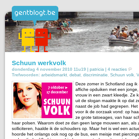
Schuun werkvolk
donderdag 4 november 2010 11u19 |
patricia
|
4 reacties
Trefwoorden:
arbeidsmarkt
,
debat
,
discriminatie
,
Schuun volk
,
Deze zomer in Schotland zag ik 
affiche opduiken met een jonge
vrouw in een zwart kleedje. Ze k
uit de slogan maakte ik op dat 
naast de job had gegrepen. Het
voor ik de oorzaak vond: op ha
ze grote tatoeages, van haar sc
haar polsen. Waarom doet ze dan geen lange mouwen aan, als 
solliciteren, haalde ik de schouders op. Maar het is wel een actu
hoorde het onlangs ook nog op de bus, een meisje met piercings 