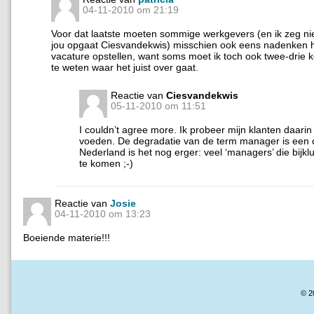
04-11-2010 om 21:19
Voor dat laatste moeten sommige werkgevers (en ik zeg niet
jou opgaat Ciesvandekwis) misschien ook eens nadenken 
vacature opstellen, want soms moet ik toch ook twee-drie 
te weten waar het juist over gaat.
Reactie van
Ciesvandekwis
05-11-2010 om 11:51
I couldn’t agree more. Ik probeer mijn klanten daarin 
voeden. De degradatie van de term manager is een o
Nederland is het nog erger: veel ‘managers’ die bijk
te komen ;-)
Reactie van
Josie
04-11-2010 om 13:23
Boeiende materie!!!
© 2