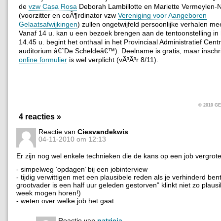
de
vzw Casa Rosa
Deborah Lambillotte en Mariette Vermeylen-
(voorzitter en coÃ¶rdinator vzw
Vereniging voor Aangeboren
Gelaatsafwijkingen
) zullen ongetwijfeld persoonlijke verhalen m
Vanaf 14 u. kan u een bezoek brengen aan de tentoonstelling i
14.45 u. begint het onthaal in het Provinciaal Administratief Cen
auditorium â€˜De Scheldeâ€™). Deelname is gratis, maar inschri
online formulier
is wel verplicht (vÃ³Ã³r 8/11).
© 2010 
4 reacties »
Reactie van
Ciesvandekwis
04-11-2010 om 12:13
Er zijn nog wel enkele technieken die de kans op een job vergrot
- simpelweg ‘opdagen’ bij een jobinterview
- tijdig verwittigen met een plausibele reden als je verhinderd bent
grootvader is een half uur geleden gestorven” klinkt niet zo plaus
week mogen horen!)
- weten over welke job het gaat
Reactie van
patricia