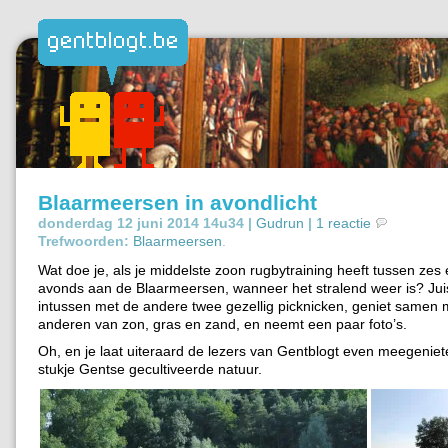
Blaarmeersen in avondlicht
donderdag 12 juni 2014 14u34 |
Gudrun
|
1 reactie
Trefwoorden:
Blaarmeersen
.
Wat doe je, als je middelste zoon rugbytraining heeft tussen zes 
avonds aan de Blaarmeersen, wanneer het stralend weer is? Juis
intussen met de andere twee gezellig picknicken, geniet samen
anderen van zon, gras en zand, en neemt een paar foto’s.
Oh, en je laat uiteraard de lezers van Gentblogt even meegenieten
stukje Gentse gecultiveerde natuur.