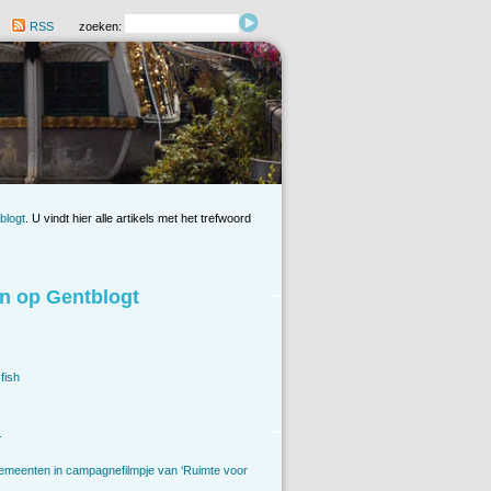
RSS
zoeken:
blogt
. U vindt hier alle artikels met het trefwoord
n op Gentblogt
fish
.
emeenten in campagnefilmpje van ‘Ruimte voor