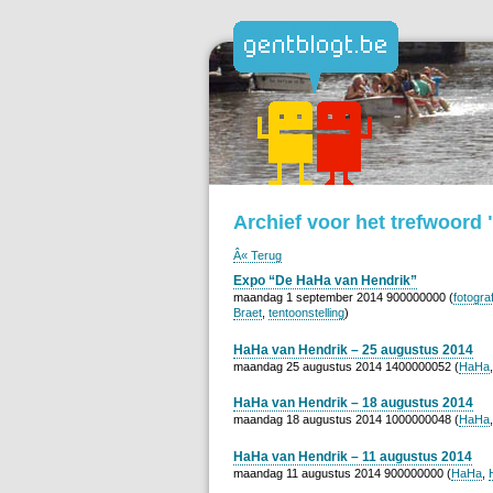
Archief voor het trefwoord
Â« Terug
Expo “De HaHa van Hendrik”
maandag 1 september 2014 900000000 (
fotograf
Braet
,
tentoonstelling
)
HaHa van Hendrik – 25 augustus 2014
maandag 25 augustus 2014 1400000052 (
HaHa
HaHa van Hendrik – 18 augustus 2014
maandag 18 augustus 2014 1000000048 (
HaHa
HaHa van Hendrik – 11 augustus 2014
maandag 11 augustus 2014 900000000 (
HaHa
,