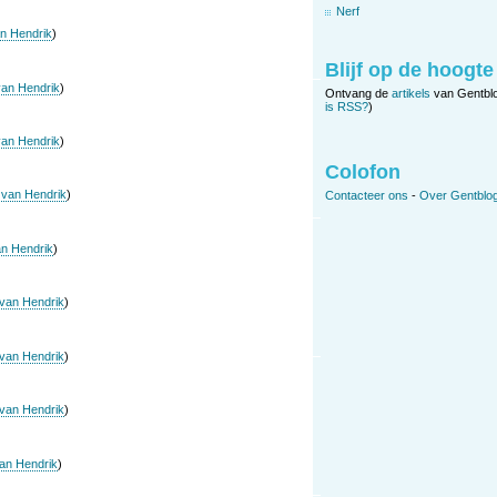
Nerf
n Hendrik
)
Blijf op de hoogte
an Hendrik
)
Ontvang de
artikels
van Gentbl
is RSS?
)
an Hendrik
)
Colofon
van Hendrik
)
Contacteer ons
-
Over Gentblog
n Hendrik
)
van Hendrik
)
van Hendrik
)
van Hendrik
)
an Hendrik
)