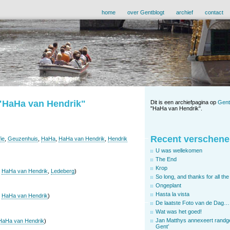
home
over Gentblogt
archief
contact
 "HaHa van Hendrik"
Dit is een archiefpagina op
Gent
"HaHa van Hendrik".
Recent verschene
ie
,
Geuzenhuis
,
HaHa
,
HaHa van Hendrik
,
Hendrik
U was wellekomen
The End
Krop
,
HaHa van Hendrik
,
Ledeberg
)
So long, and thanks for all the 
Ongeplant
Hasta la vista
,
HaHa van Hendrik
)
De laatste Foto van de Dag…
Wat was het goed!
Jan Matthys annexeert randg
HaHa van Hendrik
)
Gent’