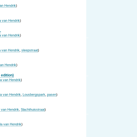
an Hendrik
)
 van Hendrik
)
L
 van Hendrik
)
 van Hendrik
,
sleepstraat
)
an Hendrik
)
 edition)
a van Hendrik
)
a van Hendrik
,
Lousbergspark
,
pasen
)
 van Hendrik
,
Slachthuisstraat
)
a van Hendrik
)