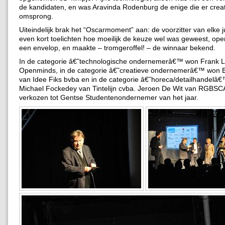
de kandidaten, en was Aravinda Rodenburg de enige die er crea
omsprong.
Uiteindelijk brak het “Oscarmoment” aan: de voorzitter van elke
even kort toelichten hoe moeilijk de keuze wel was geweest, op
een envelop, en maakte – tromgeroffel! – de winnaar bekend.
In de categorie â€˜technologische ondernemerâ€™ won Frank 
Openminds, in de categorie â€˜creatieve ondernemerâ€™ won 
van Idee Fiks bvba en in de categorie â€˜horeca/detailhandelâ
Michael Fockedey van Tintelijn cvba. Jeroen De Wit van RGBS
verkozen tot Gentse Studentenondernemer van het jaar.