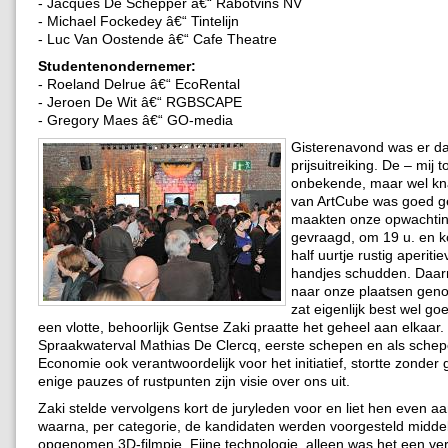
- Jacques De Schepper â€“ Rabotvins NV
- Michael Fockedey â€“ Tintelijn
- Luc Van Oostende â€“ Cafe Theatre
Studentenondernemer:
- Roeland Delrue â€“ EcoRental
- Jeroen De Wit â€“ RGBSCAPE
- Gregory Maes â€“ GO-media
Gisterenavond was er dan
prijsuitreiking. De – mij t
onbekende, maar wel kn
van ArtCube was goed g
maakten onze opwachtin
gevraagd, om 19 u. en 
half uurtje rustig aperiti
handjes schudden. Daa
naar onze plaatsen geno
zat eigenlijk best wel goe
een vlotte, behoorlijk Gentse Zaki praatte het geheel aan elkaar.
Spraakwaterval Mathias De Clercq, eerste schepen en als sche
Economie ook verantwoordelijk voor het initiatief, stortte zonder
enige pauzes of rustpunten zijn visie over ons uit.
Zaki stelde vervolgens kort de juryleden voor en liet hen even a
waarna, per categorie, de kandidaten werden voorgesteld midde
opgenomen 3D-filmpje. Fijne technologie, alleen was het een ve