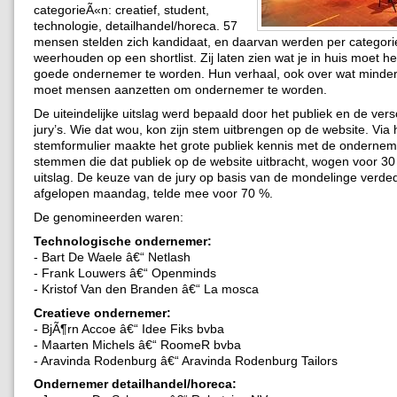
categorieÃ«n: creatief, student,
technologie, detailhandel/horeca. 57
mensen stelden zich kandidaat, en daarvan werden per categor
weerhouden op een shortlist.
Zij laten zien wat je in huis moet
goede ondernemer te worden. Hun verhaal, ook over wat minder 
moet mensen aanzetten om ondernemer te worden.
De uiteindelijke uitslag werd bepaald door het publiek en de vers
jury’s. Wie dat wou, kon zijn stem uitbrengen op de website. Via 
stemformulier maakte het grote publiek kennis met de onderne
stemmen die dat publiek op de website uitbracht, wogen voor 30
uitslag. De keuze van de jury op basis van de mondelinge verde
afgelopen maandag, telde mee voor 70 %.
De genomineerden waren:
Technologische ondernemer:
- Bart De Waele â€“ Netlash
- Frank Louwers â€“ Openminds
- Kristof Van den Branden â€“ La mosca
Creatieve ondernemer:
- BjÃ¶rn Accoe â€“ Idee Fiks bvba
- Maarten Michels â€“ RoomeR bvba
- Aravinda Rodenburg â€“ Aravinda Rodenburg Tailors
Ondernemer detailhandel/horeca: