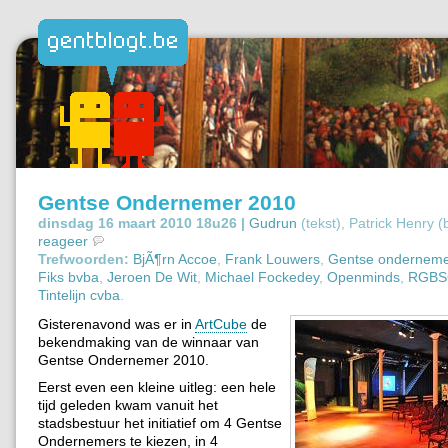
Gentse Ondernemer 2010
dinsdag 16 maart 2010 18u26 |
Gudrun
(tekst), Patrick Henry 
reageer
Trefwoorden:
BjÃ¶rn Accoe
,
Frank Louwers
,
Gentse onderneme
Fiks bvba
,
Jeroen De Wit
,
Michael Fockedey
,
Openminds
,
RGBS
Tintelijn cvba
.
Gisterenavond was er in
ArtCube
de
bekendmaking van de winnaar van
Gentse Ondernemer 2010.
Eerst even een kleine uitleg: een hele
tijd geleden kwam vanuit het
stadsbestuur het initiatief om 4 Gentse
Ondernemers te kiezen, in 4