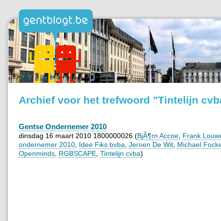
Archief voor het trefwoord "Tintelijn cvb
Gentse Ondernemer 2010
dinsdag 16 maart 2010 1800000026 (
BjÃ¶rn Accoe
,
Frank Louw
ondernemer 2010
,
Idee Fiks bvba
,
Jeroen De Wit
,
Michael Fock
Openminds
,
RGBSCAPE
,
Tintelijn cvba
)