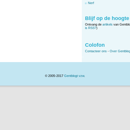
Nerf
Blijf op de hoogte
Ontvang de
artikels
van Gentbl
is RSS?
)
Colofon
Contacteer ons
-
Over Gentblog
© 2005-2017
Gentblogt vzw
.