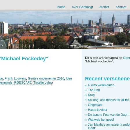
home
over Gentblogt
archief
contact
 "Michael Fockedey"
Dit is een archiefpagina op
Gent
"Michael Fockedey".
Recent verschene
oe
,
Frank Louwers
,
Gentse ondernemer 2010
,
Idee
enminds
,
RGBSCAPE
,
Tintelijn cvba
)
U was wellekomen
The End
Krop
So long, and thanks for all the 
Ongeplant
Hasta la vista
De laatste Foto van de Dag…
Wat was het goed!
Jan Matthys annexeert randg
Gent’