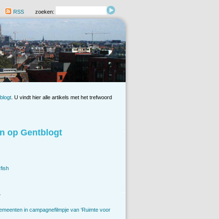
RSS
zoeken:
blogt
. U vindt hier alle artikels met het trefwoord
n op Gentblogt
fish
.
emeenten in campagnefilmpje van ‘Ruimte voor