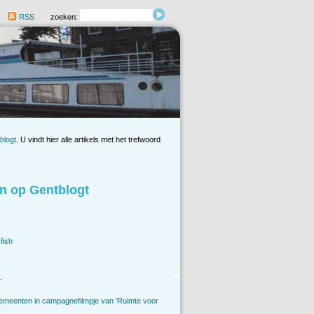
RSS
zoeken:
blogt
. U vindt hier alle artikels met het trefwoord
n op Gentblogt
fish
.
emeenten in campagnefilmpje van ‘Ruimte voor