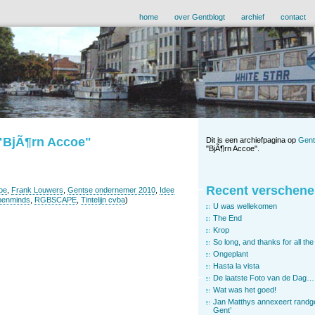
home
over Gentblogt
archief
contact
 "BjÃ¶rn Accoe"
Dit is een archiefpagina op
Gent
"BjÃ¶rn Accoe".
Recent verschene
oe
,
Frank Louwers
,
Gentse ondernemer 2010
,
Idee
enminds
,
RGBSCAPE
,
Tintelijn cvba
)
U was wellekomen
The End
Krop
So long, and thanks for all the 
Ongeplant
Hasta la vista
De laatste Foto van de Dag…
Wat was het goed!
Jan Matthys annexeert randg
Gent’