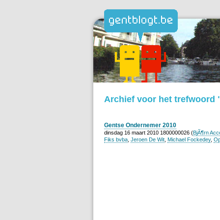
Archief voor het trefwoord
Gentse Ondernemer 2010
dinsdag 16 maart 2010 1800000026 (
BjÃ¶rn Acc
Fiks bvba
,
Jeroen De Wit
,
Michael Fockedey
,
Op