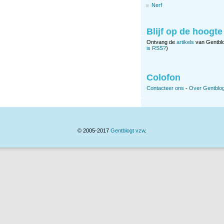
Nerf
Blijf op de hoogte
Ontvang de
artikels
van Gentbl
is RSS?
)
Colofon
Contacteer ons
-
Over Gentblog
© 2005-2017
Gentblogt vzw
.