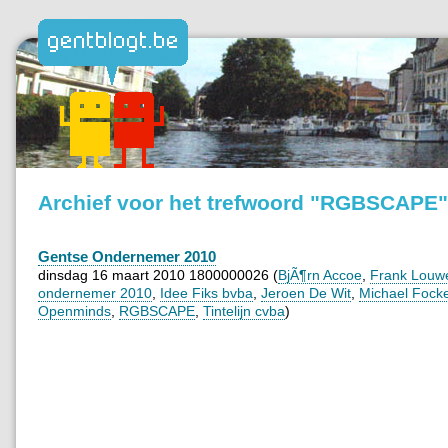
Archief voor het trefwoord "RGBSCAPE"
Gentse Ondernemer 2010
dinsdag 16 maart 2010 1800000026 (
BjÃ¶rn Accoe
,
Frank Louw
ondernemer 2010
,
Idee Fiks bvba
,
Jeroen De Wit
,
Michael Fock
Openminds
,
RGBSCAPE
,
Tintelijn cvba
)