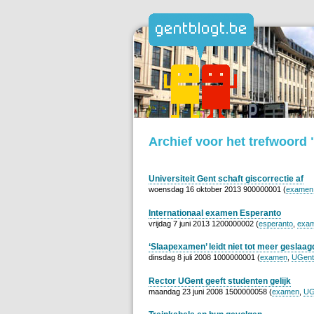
Archief voor het trefwoord
Universiteit Gent schaft giscorrectie af
woensdag 16 oktober 2013 900000001 (
examen
Internationaal examen Esperanto
vrijdag 7 juni 2013 1200000002 (
esperanto
,
exa
‘Slaapexamen’ leidt niet tot meer geslaa
dinsdag 8 juli 2008 1000000001 (
examen
,
UGent
Rector UGent geeft studenten gelijk
maandag 23 juni 2008 1500000058 (
examen
,
UG