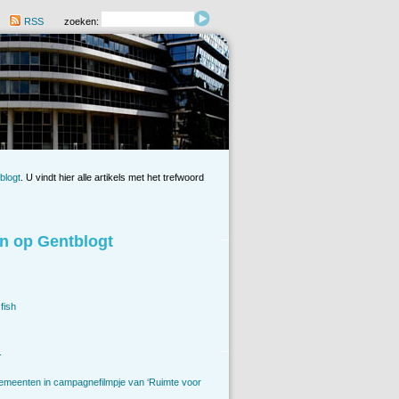
RSS
zoeken:
blogt
. U vindt hier alle artikels met het trefwoord
n op Gentblogt
fish
.
emeenten in campagnefilmpje van ‘Ruimte voor