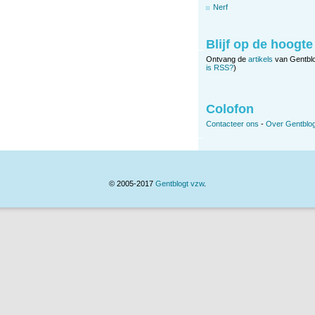
Nerf
Blijf op de hoogte
Ontvang de
artikels
van Gentbl
is RSS?
)
Colofon
Contacteer ons
-
Over Gentblog
© 2005-2017
Gentblogt vzw
.