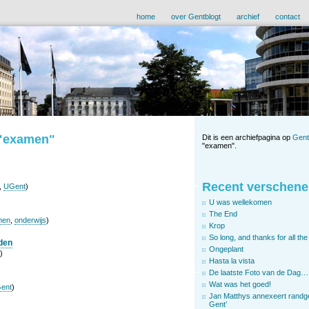
home
over Gentblogt
archief
contact
 "examen"
Dit is een archiefpagina op
Gent
"examen".
Recent verschene
,
UGent
)
U was wellekomen
The End
men
,
onderwijs
)
Krop
So long, and thanks for all the 
gden
Ongeplant
)
Hasta la vista
De laatste Foto van de Dag…
Wat was het goed!
ent
)
Jan Matthys annexeert randg
Gent’