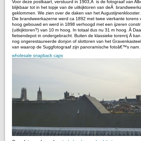
Voor deze postkaart, verstuurd in 1903,Â is de fotograaf van Al
blijkbaar tot in het topje van de uitkijktoren van deÂ brandweer
geklommen. We zien over de daken van het Augustijnenklooster.
Die brandweerkazerne werd ca 1892 met twee vierkante torens 
hoog gebouwd en werd in 1898 verhoogd met een ijzeren constr
(uitkijktoren?) van 10 m hoog. In totaal dus nu 31 m hoog. Â Daar
fietsendepot in ondergebracht. Buiten de klassieke torenrij Â kan
nog ongerestaureerde donjon of slottoren van het Gravenkastee
van waarop de Suggfotograaf zijn panoramische fotoâ€™s nam. 
wholesale snapback caps