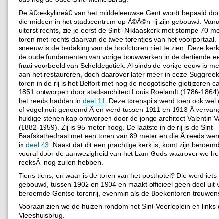
De â€œskylineâ€ van het middeleeuwse Gent wordt bepaald door
die midden in het stadscentrum op Ã©Ã©n rij zijn gebouwd. Vanaf
uiterst rechts, zie je eerst de Sint -Niklaaskerk met stompe 70 m
toren met rechts daarvan de twee torentjes van het voorportaal.
sneeuw is de bedaking van de hoofdtoren niet te zien. Deze ker
de oude fundamenten van vorige bouwwerken in de dertiende e
fraai voorbeeld van Scheldegotiek. Al sinds de vorige eeuw is m
aan het restaureren, doch daarover later meer in deze Suggree
toren in de rij is het Belfort met nog de neogotische gietijzeren c
1851 ontworpen door stadsarchitect Louis Roelandt (1786-1864
het reeds hadden in
deel 11
. Deze torenspits werd toen ook wel
of vogelmuit genoemd Â en werd tussen 1911 en 1913 Â vervan
huidige stenen kap ontworpen door de jonge architect Valentin 
(1882-1959). Zij is 95 meter hoog. De laatste in de rij is de Sint-
Baafskathedraal met een toren van 89 meter en die Â reeds we
in
deel 43
. Naast dat dit een prachtige kerk is, komt zijn beroem
vooral door de aanwezigheid van het Lam Gods waarover we het 
reeksÂ nog zullen hebben.
Tiens tiens, en waar is de toren van het posthotel? Die werd iets 
gebouwd, tussen 1902 en 1904 en maakt officieel geen deel uit 
beroemde Gentse torenrij, evenmin als de Boekentoren trouwen
Vooraan zien we de huizen rondom het Sint-Veerleplein en links 
Vleeshuisbrug.