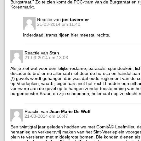
Burgstraat.” Zo te zien komt de PCC-tram van de Burgstraat en rij
Korenmarkt.
Reactie van
jos tavernier
21-03-2014 om 11:40
Inderdaad, trams rijden hier meestal rechts.
Reactie van
Stan
21-03-2014 om 13:06
Als je ziet wat voor een lelijke reclame, parasols, spandoeken, li
decadente brol er nu allemaal niet door de horeca en handel aa
(!) gevels wordt gehangen dan was dat oude reglement van de c
op Veerleplein, waarbij eigenaars niet het recht hadden een uith
voorwerp aan de gevel op te hangen zonder toestemming van het
burgemeester Braun en zijn schepenen, helemaal nog zo slecht n
Reactie van
Jean Marie De Wulf
21-03-2014 om 16:47
Een twintigtal jaar geleden hadden we met ComitÃ© Leefmilieu de
heraanleg en verkeersvrij maken van het Sint-Veerleplein voorge
plein te versieren met middelgrote bomen. Die konden dienen als