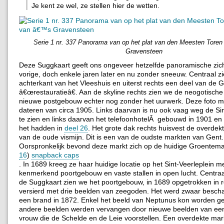
Je kent ze wel, ze stellen hier de wetten.
Serie 1 nr. 337 Panorama van op het plat van den Meesten Tore
Gravensteen
Deze Suggkaart geeft ons ongeveer hetzelfde panoramische zich
vorige, doch enkele jaren later en nu zonder sneeuw. Centraal z
achterkant van het Vleeshuis en uiterst rechts een deel van de G
â€œrestauratieâ€. Aan de skyline rechts zien we de neogotische
nieuwe postgebouw echter nog zonder het uurwerk. Deze foto m
dateren van circa 1905. Links daarvan is nu ook vaag weg de Sin
te zien en links daarvan het telefoonhotelÂ gebouwd in 1901 e
het hadden in
deel 26
. Het grote dak rechts huisvest de overdek
van de oude vismijn. Dit is een van de oudste markten van Gent.
Oorspronkelijk bevond deze markt zich op de huidige Groentema
16
)
snapback caps
. In 1689 kreeg ze haar huidige locatie op het Sint-Veerleplein m
kenmerkend poortgebouw en vaste stallen in open lucht. Centra
de Suggkaart zien we het poortgebouw, in 1689 opgetrokken in ro
versierd met drie beelden van zeegoden. Het werd zwaar besch
een brand in 1872. Enkel het beeld van Neptunus kon worden g
andere beelden werden vervangen door nieuwe beelden van ee
vrouw die de Schelde en de Leie voorstellen. Een overdekte mark