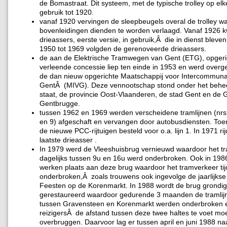
de Bomastraat. Dit systeem, met de typische trolley op elk
gebruik tot 1920.
vanaf 1920 vervingen de sleepbeugels overal de trolley w
bovenleidingen dienden te worden verlaagd. Vanaf 1926
drieassers, eerste versie, in gebruik,Â die in dienst bleve
1950 tot 1969 volgden de gerenoveerde drieassers.
de aan de Elektrische Tramwegen van Gent (ETG), opgeri
verleende concessie liep ten einde in 1953 en werd over
de dan nieuw opgerichte Maatschappij voor Intercommuna
GentÂ (MIVG). Deze vennootschap stond onder het behe
staat, de provincie Oost-Vlaanderen, de stad Gent en de
Gentbrugge.
tussen 1962 en 1969 werden verscheidene tramlijnen (nrs. 
en 9) afgeschaft en vervangen door autobusdiensten. To
de nieuwe PCC-rijtuigen besteld voor o.a. lijn 1. In 1971 rij
laatste drieasser .
In 1979 werd de Vleeshuisbrug vernieuwd waardoor het t
dagelijks tussen 9u en 16u werd onderbroken. Ook in 198
werken plaats aan deze brug waardoor het tramverkeer tijd
onderbroken,Â zoals trouwens ook ingevolge de jaarlijks
Feesten op de Korenmarkt. In 1988 wordt de brug grondig
gerestaureerd waardoor gedurende 3 maanden de tramlij
tussen Gravensteen en Korenmarkt werden onderbroken 
reizigersÂ de afstand tussen deze twee haltes te voet mo
overbruggen. Daarvoor lag er tussen april en juni 1988 na