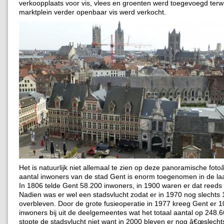
verkoopplaats voor vis, vlees en groenten werd toegevoegd terwi
marktplein verder openbaar vis werd verkocht.
Het is natuurlijk niet allemaal te zien op deze panoramische fo
aantal inwoners van de stad Gent is enorm toegenomen in de laa
In 1806 telde Gent 58.200 inwoners, in 1900 waren er dat reeds
Nadien was er wel een stadsvlucht zodat er in 1970 nog slechts
overbleven. Door de grote fusieoperatie in 1977 kreeg Gent er 
inwoners bij uit de deelgemeentes wat het totaal aantal op 248.6
stopte de stadsvlucht niet want in 2000 bleven er nog â€œslecht