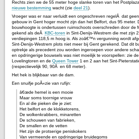
Rechts zien we de 55 meter hoge slanke toren van het Postplaz
nieuwe bestemming
wacht (zie
deel 21
).
Vroeger was er naar verluidt een ongeschreven regelÂ dat geen
gebouw in Gent hoger mocht zijn dan het Belfort, dus 95 meter.
bouwhoogte is ondertussen ruimschoots overschreden door de 
gekend als deÂ
KBC-toren
in Sint-Denijs-Westrem die met zijn 
verdiepingen 118,5 m hoog is. Als zoâ€™n vergunning wordt afg
Sint-Denijs-Westrem plots niet meer bij Gent gerekend. Dat dit 
optrekje als precedent zou worden ingeroepen voor andere sch
en opdringerige bouwsels was niet moeilijk te voorspellen: zie de
Lovelingtoren en de
Queen Tower
1 en 2 aan het Sint-Pieterstat
(respectievelijk 90, 90Â en 68 meter).
Het hek is blijkbaar van de dam.
Een snuifje poÃ«zie van rufijn:
â€œde hemel is een mooie
Maar soms toornige vrouw
En al die pieken die je ziet:
Het belfort en de klokketorens,
De wolkenkrabbers, minaretten
De schouwen van fabrieken,
De smallen en de vetten
Het zijn de protserige peniskokers
Van vermeende en opdringerige bruidegoms