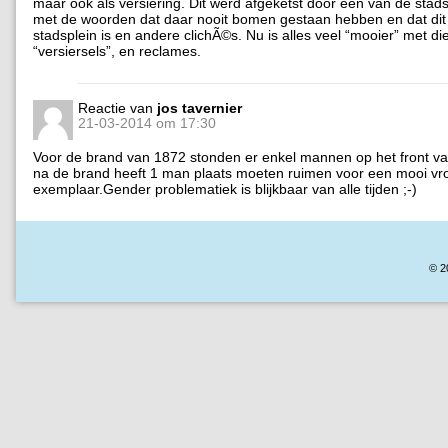
maar ook als versiering. Dit werd afgeketst door een van de stad
met de woorden dat daar nooit bomen gestaan hebben en dat dit
stadsplein is en andere clichÃ©s. Nu is alles veel “mooier” met di
“versiersels”, en reclames.
Reactie van
jos tavernier
21-03-2014 om 17:30
Voor de brand van 1872 stonden er enkel mannen op het front va
na de brand heeft 1 man plaats moeten ruimen voor een mooi vro
exemplaar.Gender problematiek is blijkbaar van alle tijden ;-)
© 2