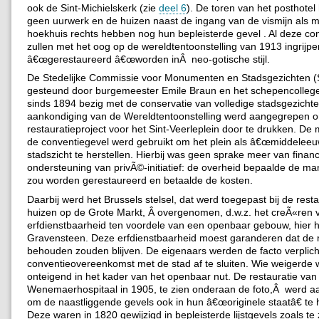
ook de Sint-Michielskerk (zie
deel 6
). De toren van het posthotel
geen uurwerk en de huizen naast de ingang van de vismijn als 
hoekhuis rechts hebben nog hun bepleisterde gevel . Al deze co
zullen met het oog op de wereldtentoonstelling van 1913 ingrijp
â€œgerestaureerd â€œworden inÂ neo-gotische stijl.
De Stedelijke Commissie voor Monumenten en Stadsgezichten (
gesteund door burgemeester Emile Braun en het schepencollege,
sinds 1894 bezig met de conservatie van volledige stadsgezicht
aankondiging van de Wereldtentoonstelling werd aangegrepen o
restauratieproject voor het Sint-Veerleplein door te drukken. D
de conventiegevel werd gebruikt om het plein als â€œmiddeleeu
stadszicht te herstellen. Hierbij was geen sprake meer van finan
ondersteuning van privÃ©-initiatief: de overheid bepaalde de m
zou worden gerestaureerd en betaalde de kosten.
Daarbij werd het Brussels stelsel, dat werd toegepast bij de rest
huizen op de Grote Markt, Â overgenomen, d.w.z. het creÃ«ren 
erfdienstbaarheid ten voordele van een openbaar gebouw, hier h
Gravensteen. Deze erfdienstbaarheid moest garanderen dat de r
behouden zouden blijven. De eigenaars werden de facto verplic
conventieovereenkomst met de stad af te sluiten. Wie weigerde 
onteigend in het kader van het openbaar nut. De restauratie van
Wenemaerhospitaal in 1905, te zien onderaan de foto,Â werd 
om de naastliggende gevels ook in hun â€œoriginele staatâ€ te h
Deze waren in 1820 gewijzigd in bepleisterde lijstgevels zoals te