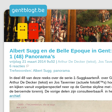
Albert Sugg en de Belle Epoque in Gent
1 (48) Panorama’s
vrijdag 21 maart 2014 9u52 |
Arthur De Decker (tekst), Jos Tav
6 reacties
Trefwoorden:
Albert Sugg
,
panorama
.
In deel 48 van deze reeks over de serie-1-SuggkaartenÂ over 
Arthur De Decker (tekst) en Jos Tavernier (actuele fotoâ€™s) h
en kijken vanuit vogelperspectief neer op de Gentse skyline met
de beroemde torenrij. De vorige delen zijn consulteerbaarÂ in h
archief
.