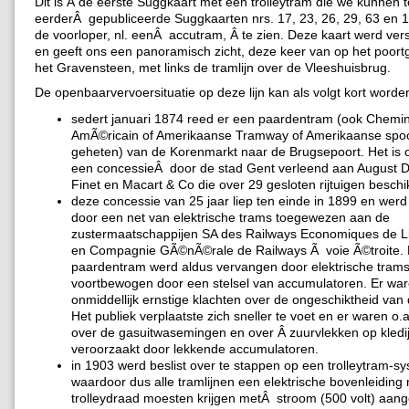
Dit is Â de eerste Suggkaart met een trolleytram die we kunnen 
eerderÂ gepubliceerde Suggkaarten nrs. 17, 23, 26, 29, 63 en 
de voorloper, nl. eenÂ accutram, Â te zien. Deze kaart werd ver
en geeft ons een panoramisch zicht, deze keer van op het poor
het Gravensteen, met links de tramlijn over de Vleeshuisbrug.
De openbaarvervoersituatie op deze lijn kan als volgt kort word
sedert januari 1874 reed er een paardentram (ook Chemi
AmÃ©ricain of Amerikaanse Tramway of Amerikaanse sp
geheten) van de Korenmarkt naar de Brugsepoort. Het is 
een concessieÂ door de stad Gent verleend aan August D
Finet en Macart & Co die over 29 gesloten rijtuigen beschi
deze concessie van 25 jaar liep ten einde in 1899 en wer
door een net van elektrische trams toegewezen aan de
zustermaatschappijen SA des Railways Economiques de L
en Compagnie GÃ©nÃ©rale de Railways Ã voie Ã©troite.
paardentram werd aldus vervangen door elektrische tram
voortbewogen door een stelsel van accumulatoren. Er war
onmiddellijk ernstige klachten over de ongeschiktheid van 
Het publiek verplaatste zich sneller te voet en er waren o.
over de gasuitwasemingen en over Â zuurvlekken op kledij
veroorzaakt door lekkende accumulatoren.
in 1903 werd beslist over te stappen op een trolleytram-s
waardoor dus alle tramlijnen een elektrische bovenleiding
trolleydraad moesten krijgen metÂ stroom (500 volt) aang