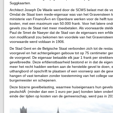
Suggkaarten.
Architect Joseph De Waele werd door de SCMS belast met de vo
Omdat de Staat toen mede-eigenaar was van het Gravensteen 
ministerie van FinanciÃ«n en Openbare werken voor de helft tus
kosten, met een maximum van 50.000 frank. Voor het latere on
gevels zou de Staat niet meer meebetalen. Als voorwaarde steld
Paul de Smet de Naeyer dat de Stad van de eigenaars een erfdi
non modificandi
zou bekomen ten voordele van het Gravensteen
voorwaarde werd voldaan in 1906.
De Stad Gent en de Belgische Staat verbonden zich tot de restau
voorgevel en het achtergelegen gebouw tot op 75 centimeter g
de voorgevel. De eigenaar betaalde elk jaar 1 frank per strekke
gevelbreedte. Deze erfdienstbaarheid bestond er in dat de eigen
meer het recht hadden werken aan de herstelde gevel te doen, 
uithangbord of opschrift te plaatsen of een voorwerp aan de geve
hangen of vast temaken zonder toestemming van het college va
burgemeester en schepenen.
Deze bizarre gevelbelasting, waarmee huiseigenaars hun gevels
peulschilÂ (minder dan een 1 euro per jaar) konden laten onder
einde der tijden op kosten van de gemeenschap, werd pas in 20