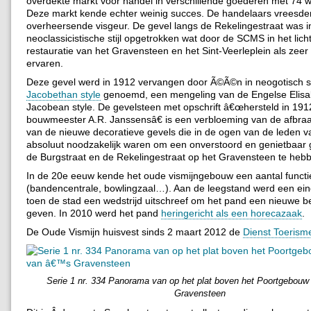
overdekte markt voor handel in verschillende goederen met 74 
Deze markt kende echter weinig succes. De handelaars vreesden
overheersende visgeur. De gevel langs de Rekelingestraat was i
neoclassicistische stijl opgetrokken wat door de SCMS in het lich
restauratie van het Gravensteen en het Sint-Veerleplein als zeer
ervaren.
Deze gevel werd in 1912 vervangen door Ã©Ã©n in neogotisch sti
Jacobethan style
genoemd, een mengeling van de Engelse Elisa
Jacobean style. De gevelsteen met opschrift â€œhersteld in 191
bouwmeester A.R. Janssensâ€ is een verbloeming van de afbra
van de nieuwe decoratieve gevels die in de ogen van de leden
absoluut noodzakelijk waren om een onverstoord en genietbaar g
de Burgstraat en de Rekelingestraat op het Gravensteen te heb
In de 20e eeuw kende het oude vismijngebouw een aantal functi
(bandencentrale, bowlingzaal…). Aan de leegstand werd een ei
toen de stad een wedstrijd uitschreef om het pand een nieuwe 
geven. In 2010 werd het pand
heringericht als een horecazaak
.
De Oude Vismijn huisvest sinds 2 maart 2012 de
Dienst Toerism
Serie 1 nr. 334 Panorama van op het plat boven het Poortgebou
Gravensteen