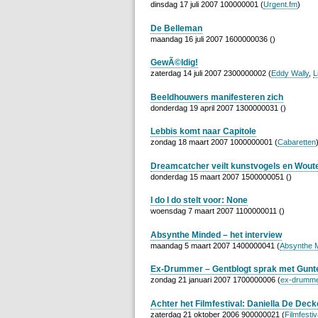
dinsdag 17 juli 2007 100000001 (
Urgent.fm
)
De Belleman
maandag 16 juli 2007 1600000036 ()
GewÃ©ldig!
zaterdag 14 juli 2007 2300000002 (
Eddy Wally
,
L
Beeldhouwers manifesteren zich
donderdag 19 april 2007 1300000031 ()
Lebbis komt naar Capitole
zondag 18 maart 2007 1000000001 (
Cabaretten
Dreamcatcher veilt kunstvogels en Wout
donderdag 15 maart 2007 1500000051 ()
I do I do stelt voor: None
woensdag 7 maart 2007 1100000011 ()
Absynthe Minded – het interview
maandag 5 maart 2007 1400000041 (
Absynthe 
Ex-Drummer – Gentblogt sprak met Gunt
zondag 21 januari 2007 1700000006 (
ex-drumm
Achter het Filmfestival: Daniella De Deck
zaterdag 21 oktober 2006 900000021 (
Filmfestiv