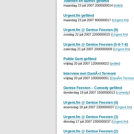
Toiletten en dames gefilmd
maandag 23 juli 2007 2000000014 (
toilet
)
Urgent.fm gefilmd
maandag 23 juli 2007 800000017 (
Urgent.fm
)
Urgent.fm @ Gentse Feesten (9)
zondag 22 juli 2007 2200000015 (
Urgent.fm
)
Urgent.fm @ Gentse Feesten (5-6-7-8)
zaterdag 21 juli 2007 2000000009 (
Urgent.fm
)
Politie Gent gefilmd
vrijdag 20 juli 2007 1200000022 (
politie
)
Interview met DaniÃ«l Termont
vrijdag 20 juli 2007 1000000051 (
DaniÃ«l Termon
Gentse Feesten – Comedy gefilmd
donderdag 19 juli 2007 1500000013 (
comedy
)
Urgent.fm @ Gentse Feesten (4)
woensdag 18 juli 2007 2300000037 (
Urgent.fm
)
Urgent.fm @ Gentse Feesten (3)
dinsdag 17 juli 2007 2300000037 (
Urgent.fm
)
Urgent.fm @ Gentse Feesten (2)