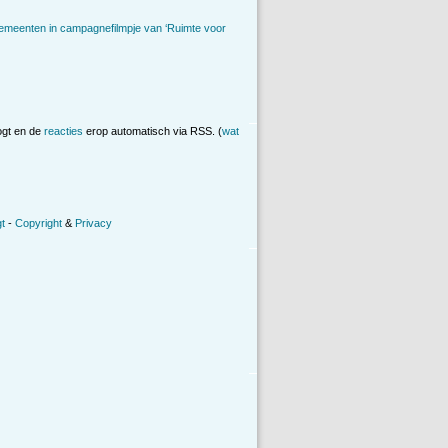
emeenten in campagnefilmpje van ‘Ruimte voor
ogt en de
reacties
erop automatisch via RSS. (
wat
t
-
Copyright
&
Privacy