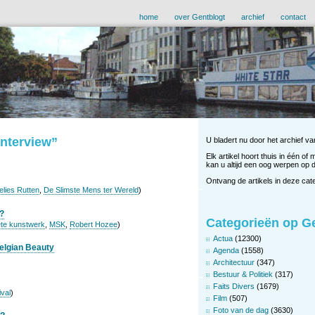
home
over Gentblogt
archief
contact
Interview”
U bladert nu door het archief va
Elk artikel hoort thuis in één of
kan u altijd een oog werpen op 
Ontvang de artikels in deze cat
elies Rutten
,
De Slimste Mens ter Wereld
)
K?
Categorieën op G
ete kunstwerk
,
MSK
,
Robert Hozee
)
Actua
(12300)
elgian Beauty
Agenda
(1558)
Architectuur
(347)
Bestuur & Politiek
(317)
Faits Divers
(1679)
ival
)
Film
(507)
Foto van de dag
(3630)