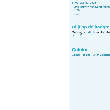
Wat was het goed!
Jan Matthys annexeert randg
Gent’
Nerf
Blijf op de hoogte
Ontvang de
artikels
van Gentbl
is RSS?
)
Colofon
Contacteer ons
-
Over Gentblog
t
)