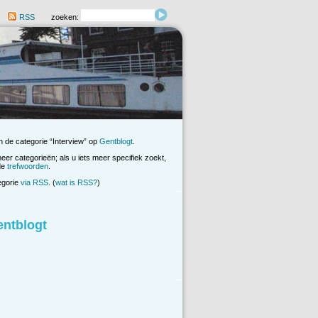
RSS
zoeken:
n de categorie “Interview” op
Gentblogt
.
 meer categorieën; als u iets meer specifiek zoekt,
de
trefwoorden
.
egorie
via RSS
. (
wat is RSS?
)
entblogt