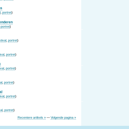
ns
l
,
portret
)
aenderen
,
portret
)
tival
,
portret
)
ival
,
portret
)
x
ival
,
portret
)
al
,
portret
)
al
ival
,
portret
)
al
,
portret
)
Recentere artikels »
—
Volgende pagina »