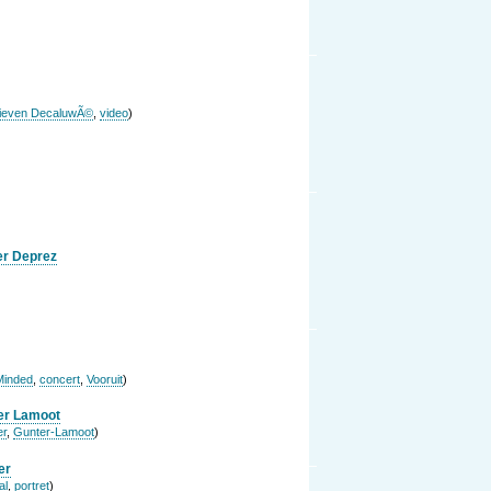
ieven DecaluwÃ©
,
video
)
)
er Deprez
Minded
,
concert
,
Vooruit
)
er Lamoot
er
,
Gunter-Lamoot
)
er
al
,
portret
)