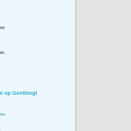
99)
66)
n op Gentblogt
fish
.