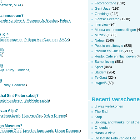
T?
Fotoreportage
(520)
unstwerk
,
MIAT
)
Gent Jazz
(116)
Gentblogt
(242)
islainmuseum?
Gentse Feesten
(1210)
oriete kunstwerk
,
Museum Dr. Guislain
,
Patrick
Interview
(94)
Musea en tentoonstellingen
(4
A.K.?
Muziek
(1365)
riete kunstwerk
,
Philippe Van Cauteren
,
SMAK
)
Natuur
(140)
People en Lifestyle
(528)
ii)
Podium en Cultuur
(2177)
js
)
Resto, Cafe en Nachtleven
(4
Samenleving
(881)
i)
Sport
(448)
ijs
,
Rudy-Coddens
)
Student
(204)
Te Gast
(224)
i)
uwged8
(60)
s
,
Rudy-Coddens
)
hal Sint-Pietersabdij?
Recent verschene
riete kunstwerk
,
Sint-Pietersabdij
)
U was wellekomen
 van Alijn?
The End
ete kunstwerk
,
Huis van Alijn
,
Sylvie Dhaene
)
Krop
So long, and thanks for all the 
sign Museum?
Ongeplant
 museum Gent
,
favoriete kunstwerk
,
Lieven Daenens
)
Hasta la vista
De laatste Foto van de Dag…