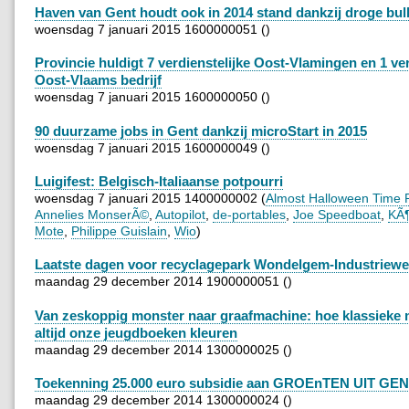
Haven van Gent houdt ook in 2014 stand dankzij droge bulk
woensdag 7 januari 2015 1600000051 ()
Provincie huldigt 7 verdienstelijke Oost-Vlamingen en 1 ver
Oost-Vlaams bedrijf
woensdag 7 januari 2015 1600000050 ()
90 duurzame jobs in Gent dankzij microStart in 2015
woensdag 7 januari 2015 1600000049 ()
Luigifest: Belgisch-Italiaanse potpourri
woensdag 7 januari 2015 1400000002 (
Almost Halloween Time 
Annelies MonserÃ©
,
Autopilot
,
de-portables
,
Joe Speedboat
,
KÃ
Mote
,
Philippe Guislain
,
Wio
)
Laatste dagen voor recyclagepark Wondelgem-Industriew
maandag 29 december 2014 1900000051 ()
Van zeskoppig monster naar graafmachine: hoe klassieke
altijd onze jeugdboeken kleuren
maandag 29 december 2014 1300000025 ()
Toekenning 25.000 euro subsidie aan GROEnTEN UIT GE
maandag 29 december 2014 1300000024 ()