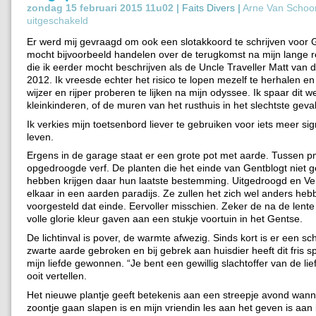
zondag 15 februari 2015 11u02 |
Faits Divers
|
Arne Van Schoo
uitgeschakeld
Er werd mij gevraagd om ook een slotakkoord te schrijven voor G
mocht bijvoorbeeld handelen over de terugkomst na mijn lange re
die ik eerder mocht beschrijven als de Uncle Traveller Matt van d
2012. Ik vreesde echter het risico te lopen mezelf te herhalen en v
wijzer en rijper proberen te lijken na mijn odyssee. Ik spaar dit w
kleinkinderen, of de muren van het rusthuis in het slechtste geval
Ik verkies mijn toetsenbord liever te gebruiken voor iets meer sign
leven.
Ergens in de garage staat er een grote pot met aarde. Tussen p
opgedroogde verf. De planten die het einde van Gentblogt niet 
hebben krijgen daar hun laatste bestemming. Uitgedroogd en Ve
elkaar in een aarden paradijs. Ze zullen het zich wel anders heb
voorgesteld dat einde. Eervoller misschien. Zeker de na de lente
volle glorie kleur gaven aan een stukje voortuin in het Gentse.
De lichtinval is pover, de warmte afwezig. Sinds kort is er een sc
zwarte aarde gebroken en bij gebrek aan huisdier heeft dit fris sp
mijn liefde gewonnen. “Je bent een gewillig slachtoffer van de liefd
ooit vertellen.
Het nieuwe plantje geeft betekenis aan een streepje avond wann
zoontje gaan slapen is en mijn vriendin les aan het geven is aan i