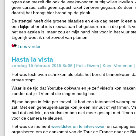
types dan mezelf die ook de weekavonden nuttig willen invullen. A
geen cursus, zelfs geen squashraket verloren gegaan. Ze doen
daarbij het brengt hier brood op de plank.
De stengel heeft drie groene blaadjes en elke dag neem ik een 
een kijkje of er al iets nieuws aan het gebeuren is in die pot. Ik 
het een azalea is, maar zou er mijn hand niet voor in het vuur st
Eigenlijk weet ik niet zoveel van planten.
Lees verder…
Hasta la vista
zondag 15 februari 2015 8u06 |
Faits Divers
|
Koen Vromman
|
Het was toch even schrikken als plots het bericht binnenkwam d
ermee stopt.
Waar is de tijd dat Youtube opkwam en je zelf video’s kon make
zonder dat je TV en al die dingen nodig had.
Bij me begon in feite per toeval. Ik had een fototoestel waarop oo
zat. Met een geheugenkaartje kon je een minuut of vijf filmen. Vr
had dat ontdekt, en sindsdien ben niet meer gestopt met filmen 
voor de camera te sleuren.
Het was de moment
wereldsterren te interviewen
en campagnes 
organiseren om de aankomst van de Tour de France naar de Bla