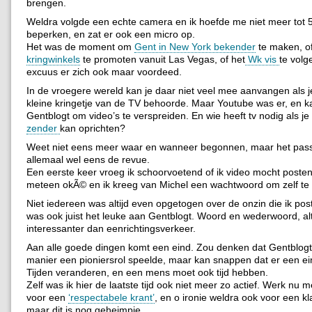
brengen.
Weldra volgde een echte camera en ik hoefde me niet meer tot 
beperken, en zat er ook een micro op.
Het was de moment om
Gent in New York bekender
te maken, o
kringwinkels
te promoten vanuit Las Vegas, of het
Wk vis
te volg
excuus er zich ook maar voordeed.
In de vroegere wereld kan je daar niet veel mee aanvangen als je
kleine kringetje van de TV behoorde. Maar Youtube was er, en k
Gentblogt om video’s te verspreiden. En wie heeft tv nodig als je
zender
kan oprichten?
Weet niet eens meer waar en wanneer begonnen, maar het pass
allemaal wel eens de revue.
Een eerste keer vroeg ik schoorvoetend of ik video mocht posten
meteen okÃ© en ik kreeg van Michel een wachtwoord om zelf te
Niet iedereen was altijd even opgetogen over de onzin die ik pos
was ook juist het leuke aan Gentblogt. Woord en wederwoord, alt
interessanter dan eenrichtingsverkeer.
Aan alle goede dingen komt een eind. Zou denken dat Gentblogt 
manier een pioniersrol speelde, maar kan snappen dat er een e
Tijden veranderen, en een mens moet ook tijd hebben.
Zelf was ik hier de laatste tijd ook niet meer zo actief. Werk nu 
voor een
‘respectabele krant’
, en o ironie weldra ook voor een kl
maar dit is nog geheimpje.