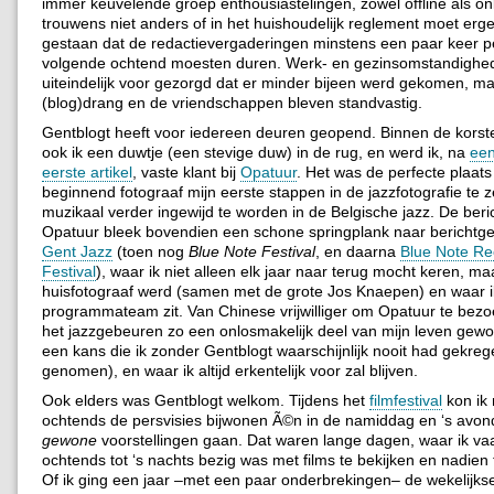
immer keuvelende groep enthousiastelingen, zowel offline als on
trouwens niet anders of in het huishoudelijk reglement moet er
gestaan dat de redactievergaderingen minstens een paar keer pe
volgende ochtend moesten duren. Werk- en gezinsomstandighe
uiteindelijk voor gezorgd dat er minder bijeen werd gekomen, m
(blog)drang en de vriendschappen bleven standvastig.
Gentblogt heeft voor iedereen deuren geopend. Binnen de korst
ook ik een duwtje (een stevige duw) in de rug, en werd ik, na
een
eerste artikel
, vaste klant bij
Opatuur
. Het was de perfecte plaats
beginnend fotograaf mijn eerste stappen in de jazzfotografie te z
muzikaal verder ingewijd te worden in de Belgische jazz. De beri
Opatuur bleek bovendien een schone springplank naar berichtge
Gent Jazz
(toen nog
Blue Note Festival
, en daarna
Blue Note Re
Festival
), waar ik niet alleen elk jaar naar terug mocht keren, ma
huisfotograaf werd (samen met de grote Jos Knaepen) en waar ik
programmateam zit. Van Chinese vrijwilliger om Opatuur te bezoe
het jazzgebeuren zo een onlosmakelijk deel van mijn leven gewo
een kans die ik zonder Gentblogt waarschijnlijk nooit had gekreg
genomen), en waar ik altijd erkentelijk voor zal blijven.
Ook elders was Gentblogt welkom. Tijdens het
filmfestival
kon ik 
ochtends de persvisies bijwonen Ã©n in de namiddag en ‘s avon
gewone
voorstellingen gaan. Dat waren lange dagen, waar ik vaa
ochtends tot ‘s nachts bezig was met films te bekijken en nadien
Of ik ging een jaar –met een paar onderbrekingen– de wekelijks