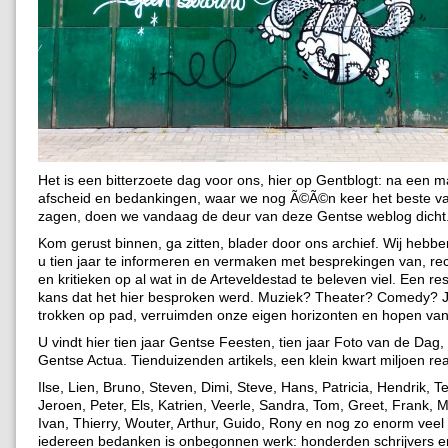
Het is een bitterzoete dag voor ons, hier op Gentblogt: na een 
afscheid en bedankingen, waar we nog Ã©Ã©n keer het beste va
zagen, doen we vandaag de deur van deze Gentse weblog dicht
Kom gerust binnen, ga zitten, blader door ons archief. Wij hebb
u tien jaar te informeren en vermaken met besprekingen van, re
en kritieken op al wat in de Arteveldestad te beleven viel. Een re
kans dat het hier besproken werd. Muziek? Theater? Comedy? J
trokken op pad, verruimden onze eigen horizonten en hopen van 
U vindt hier tien jaar Gentse Feesten, tien jaar Foto van de Dag, 
Gentse Actua. Tienduizenden artikels, een klein kwart miljoen rea
Ilse, Lien, Bruno, Steven, Dimi, Steve, Hans, Patricia, Hendrik, T
Jeroen, Peter, Els, Katrien, Veerle, Sandra, Tom, Greet, Frank, 
Ivan, Thierry, Wouter, Arthur, Guido, Rony en nog zo enorm vee
iedereen bedanken is onbegonnen werk: honderden schrijvers e