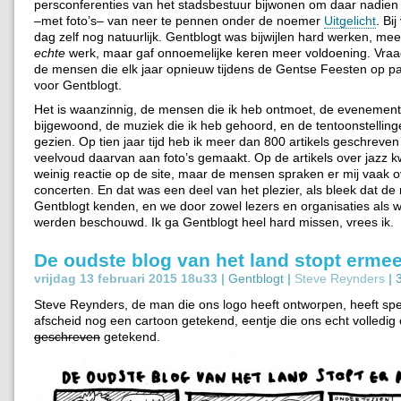
persconferenties van het stadsbestuur bijwonen om daar nadien
–met foto’s– van neer te pennen onder de noemer
Uitgelicht
. Bi
dag zelf nog natuurlijk. Gentblogt was bijwijlen hard werken, me
echte
werk, maar gaf onnoemelijke keren meer voldoening. Vra
de mensen die elk jaar opnieuw tijdens de Gentse Feesten op p
voor Gentblogt.
Het is waanzinnig, de mensen die ik heb ontmoet, de evenement
bijgewoond, de muziek die ik heb gehoord, en de tentoonstelling
gezien. Op tien jaar tijd heb ik meer dan 800 artikels geschreve
veelvoud daarvan aan foto’s gemaakt. Op de artikels over jazz
weinig reactie op de site, maar de mensen spraken er mij vaak 
concerten. En dat was een deel van het plezier, als bleek dat d
Gentblogt kenden, en we door zowel lezers en organisaties als 
werden beschouwd. Ik ga Gentblogt heel hard missen, vrees ik.
De oudste blog van het land stopt ermee
vrijdag 13 februari 2015 18u33 |
Gentblogt
|
Steve Reynders
|
Steve Reynders, de man die ons logo heeft ontworpen, heeft spe
afscheid nog een cartoon getekend, eentje die ons echt volledig op
geschreven
getekend.