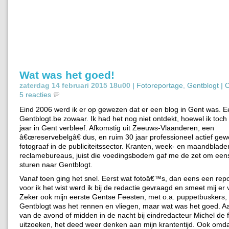
Wat was het goed!
zaterdag 14 februari 2015 18u00 |
Fotoreportage
,
Gentblogt
|
C
5 reacties
Eind 2006 werd ik er op gewezen dat er een blog in Gent was. E
Gentblogt.be zowaar. Ik had het nog niet ontdekt, hoewel ik toc
jaar in Gent verbleef. Afkomstig uit Zeeuws-Vlaanderen, een
â€œreservebelgâ€ dus, en ruim 30 jaar professioneel actief gew
fotograaf in de publiciteitssector. Kranten, week- en maandblade
reclamebureaus, juist die voedingsbodem gaf me de zet om eens
sturen naar Gentblogt.
Vanaf toen ging het snel. Eerst wat fotoâ€™s, dan eens een rep
voor ik het wist werd ik bij de redactie gevraagd en smeet mij er v
Zeker ook mijn eerste Gentse Feesten, met o.a. puppetbuskers,
Gentblogt was het rennen en vliegen, maar wat was het goed. Aa
van de avond of midden in de nacht bij eindredacteur Michel de
uitzoeken, het deed weer denken aan mijn krantentijd. Ook omd