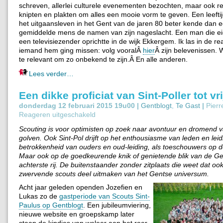
schreven, allerlei culturele evenementen bezochten, maar ook r
knipten en plakten om alles een mooie vorm te geven. Een leefti
het uitgaansleven in het Gent van de jaren 80 beter kende dan 
gemiddelde mens de namen van zijn nageslacht. Een man die e
een televisiezender oprichtte in de wijk Ekkergem. Ik las in de re
iemand hem ging missen: volg vooralÂ
hier
Â zijn belevenissen. W
te relevant om zo onbekend te zijn.Â En alle anderen.
Lees verder…
Een dikke proficiat van Sint-Poller tot vri
donderdag 12 februari 2015 19u00 |
Gentblogt
,
Te Gast
|
Pierr
Reageren uitgeschakeld
Scouting is voor optimisten op zoek naar avontuur en dromend 
golven. Ook Sint-Pol drijft op het enthousiasme van leden en lei
betrokkenheid van ouders en oud-leiding, als toeschouwers op de 
Maar ook op de goedkeurende knik of genietende blik van de G
achterste rij. De buitenstaander zonder zitplaats die weet dat o
zwervende scouts deel uitmaken van het Gentse universum.
Acht jaar geleden openden Jozefien en
Lukas zo de
gastperiode van Scouts Sint-
Paulus op Gentblogt
. Een jubileumviering,
nieuwe website en groepskamp later
staan de kindjes van weleer aan het roer