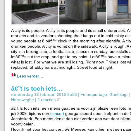
A city is its people. A city is its people and its small enterprises. A c
markets and its vendors shouting their lungs out in cold misty air. A
young people at 8 oâ€™ clock in the morning after nightlife. A city
drunken people. A city is vomit on the sidewalk. A city is rough. A c
city is a boxing club, a footballclub, chess on sunday, bookstalls 
letâ€™s cut the crap, and get to my point. Letâ€™s have a minut
what is lost. For what we are still losing. Right now. Things lost w
replaced. Shabby bars at midnight. Street food at night.
Lees verder…
â€˜t Is toch iets…
donderdag 12 februari 2015 8u55 |
Fotoreportage
,
Gentblogt
|
Herreweghe
|
2 reacties
â€˜t Is toch iets, een mens gaat eens voor zijn plezier een foto 
juli 2009, tijdens een
concert
georganiseerd door Trefpunt in de S
Jacobskerk. Een mens denkt dan niet verder aan wat daar allema
voortvloeien.
Hoor ik net voor het concert: â€˜Meneer, kan u hier niet een pa