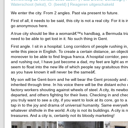
Waterschoot (tekst), O. (beeld)
|
Reageren uitgeschakeld
We enter the city. From 2 angles. Past via present to future.
First of all, it needs to be said, this city is not a real city. For it is
go anonymous here.
A true city should be like a womanâ€™s handbag, a Bermuda tri
need to be able to get lost in it. No such thing in Gent.
First angle. I sit in a hospital. Long corridors of people rushing in,
write this piece in English. To create a certain distance, an objecti
moreover to be able to find lingua franca. A hospital corridor, peo
and rushing out, I have just become a dad, my feet are light as m
seem to float into the new life of which people say gratuitous thin
as you have known it will never be the sameâ€.
My son will be Gent-born and he will bear the Gent prosody and
inherited through time. In his voice there will be the distant echo o
factory workers shouting against wheels of steel. A city, its newbo
departed, and others fighting for their lives. Checking in and chec
you truly want to see a city, if you want to look at its core, go to 
tap in to the joy and drama of universal humanity. Same everywh
whatever shithole in the world. A city is not its buildings. A city is n
treasures. And a city is, certainly not its bloody marketing!