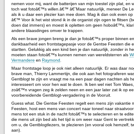
nemen voor mij, want de batterijen van mijn toestel zijn plat, en
toch wat fotoâ€™s willen.â€™ â€˜Maar natuurlijk, meneer De L
als ik u daar een plezier kan mee doen. Mag ik dan ook even op
â€™ Voor ik het wist stond ik in de organist zijn ogen te flitsen (
doen dat immers) en moest ik opletten om geen hoboâ€™s, klari
andere blaasdinges omver te trappen.
Als een brave jongen breng je dan je fotoâ€™s proper binnen en k
dankbaarheid een frontstagepasje voor de Gentse Feesten die e
startten. Gelukkig als een kind ben je dan natuurlijk, zonder in h
moeten staan fotoâ€™s kunnen nemen van wereldsterren als
Wi
Vermandere
en
Raymond
.
Maar frontstage loop je ook niet alleen natuurlijk. Er was daar 
brave man, Thierry Lammertijn, die ook aan het fotograferen was. 
Gentblogt te zijn en vraagt me na een paar dagen nachten als he
interesseert om voor hen wat te doen. Ik ben wel niet Tom Waes
zoâ€™n vragen zeg ik zelden neen en een jaar later zat ik op e
voorbereidende Gentblogt-vergadering in de Vooruit.
Guess what. Die Gentse Feesten regelt een mens zijn vakantie 
Feesten, host een mens van concert naar toneel naar straatvoorste
mens tot een stuk in de nacht fotoâ€™s te selecteren en te edite
die mens uit zijn bed als het tijd is om weer naar Gent te vertrek
om u, de Gentblogtlezers, te plezieren (en vooral ook hemzelf, twi
aan).