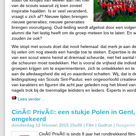
van de scouts waaruit zij toen zoveel
inspiratie haalden. Is er veel veranderd,
vraagt u zich af? Nieuwe tijden brengen
nieuwe generaties; nieuwe generaties
brengen vooruitgang. Oud-leiding wordt afgelost door een volg
alumni die het lastig heeft om de groep meteen los te laten. En
zouden ze ook?
Wie stopt met scouts doet dat nooit helemaal: dat merk je aan d
bij velen om nog steeds een handje toe te steken. Expertise is d
van een scout wiens hemd al driemaal scheurde, niet het aantal 
die scheuren moet toedekken. Het is vooral de vrijheid die indiv
groepen krijgen om te experimenteren, zich te ontwikkelen en te
aan de alledaagsheid die wij zo waardevol schatten. Wij, dat is d
leidingsploeg van Scouts Sint-Paulus: een ongeoorloofd creatiev
van karakters en figuren die acht jaar geleden nog het bloed va
nagels trok bij de toenmalige leidsters en leiders. Experts in word
Lees verder…
CinÃ© PrivÃ©: een stukje Polen in Gent,
omgekeerd
donderdag 12 februari 2015 15u00 |
Film
|
Gudrun
|
Reageren 
CinÃ© PrivÃ© is sinds 8 jaar het rondtrekkend film