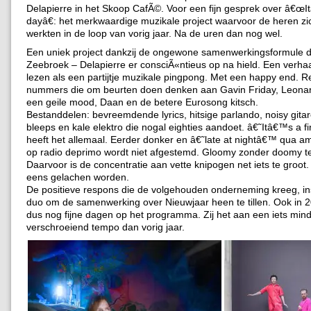
Delapierre in het Skoop CafÃ©. Voor een fijn gesprek over â€œI
dayâ€: het merkwaardige muzikale project waarvoor de heren zi
werkten in de loop van vorig jaar. Na de uren dan nog wel.
Een uniek project dankzij de ongewone samenwerkingsformule 
Zeebroek – Delapierre er consciÃ«ntieus op na hield. Een verhaal
lezen als een partijtje muzikale pingpong. Met een happy end. Re
nummers die om beurten doen denken aan Gavin Friday, Leona
een geile mood, Daan en de betere Eurosong kitsch.
Bestanddelen: bevreemdende lyrics, hitsige parlando, noisy gita
bleeps en kale elektro die nogal eighties aandoet. â€˜Itâ€™s a 
heeft het allemaal. Eerder donker en â€˜late at nightâ€™ qua 
op radio deprimo wordt niet afgestemd. Gloomy zonder doomy te 
Daarvoor is de concentratie aan vette knipogen net iets te groot.
eens gelachen worden.
De positieve respons die de volgehouden onderneming kreeg, in
duo om de samenwerking over Nieuwjaar heen te tillen. Ook in 2
dus nog fijne dagen op het programma. Zij het aan een iets min
verschroeiend tempo dan vorig jaar.