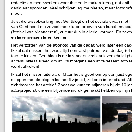
redactie en medewerkers waar ik mee te maken kreeg, dat ent
danig aanspoorden. Veel schrijven lag me niet zo, maar fotograf
meer.
Juist die wisselwerking met Gentblogt en het sociale ervan met h
van Gent heeft me zoveel meer laten proeven van kunst (musea
(festival van Vlaanderen), cultuur dus in allerlei vormen. En zove
en lieve mensen leren kennen.
Het verzorgen van de â€œfoto van de dagâ€ werd later een dagel
Ik zal dat missen, het was altijd een vast patroon van de dag (of
foto te kiezen. Gentblogt is de inzenders veel dank verschuldigd
â€œmunitieâ€ kreeg om â€™s morgens een â€œverseâ€ foto te
wordt afkicken!
Ik zal het missen uiteraard! Maar het is goed om op een juist oge
stoppen met de blog, alles heeft zijn tijd, zeker in internetland. Alle
zichtbaar via het archief. Zodat we kunnen mijmeren bij de 10 ja
â€œprojectâ€ die een blijvende indruk gemaakt hebben op mijn 