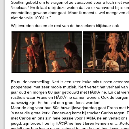
Soetkin gebeld om te vragen of ze vanavond voor u toch niet wo
*soelaas!* En ik laat u bij deze weten dat ze er vanavond bij is e
voorstelling gewoon door gaat. Maar ik moest u wel meegeven d
niet de volle 100% is.”
Wij tevreden dus en de rest van de bezoekers blijkbaar ook.
En nu de voorstelling: Nerf is een zeer leuke mix tussen acteerw
poppenspel met zeer mooie muziek. Nerf vertelt het verhaal van
jaar oud en morgen 80 jaar getrouwd met HÃ©lÃ¨ne. En dat viere
rusthuis waar Frans en HÃ©lÃ¨ne samen wonen. Ook de burgem
aanwezig zijn. En het zal een groot feest worden!
Maar de dag voor hun 80e huwelijksverjaardag gaat Frans met
‘s naar die grote kerk. Onderweg komt hij trucker Carlos tegen. 
met Carlos en ons zijn hele passie voor HÃ©lÃ¨ne en vertelt ons a
jeugd, zijn broer, hoe hij HÃ©lÃ¨ne heeft leren kennen en….Kor
vertelt ons hun leven en ontschorst tot op de nerf hun leven sam