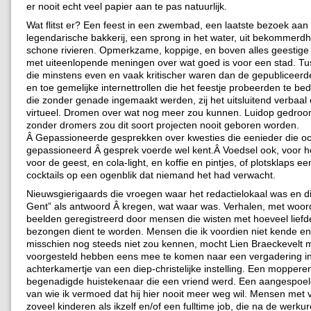
er nooit echt veel papier aan te pas natuurlijk.
Wat flitst er? Een feest in een zwembad, een laatste bezoek aan
legendarische bakkerij, een sprong in het water, uit bekommerd
schone rivieren. Opmerkzame, koppige, en boven alles geestig
met uiteenlopende meningen over wat goed is voor een stad. T
die minstens even en vaak kritischer waren dan de gepubliceerde 
en toe gemelijke internettrollen die het feestje probeerden te b
die zonder genade ingemaakt werden, zij het uitsluitend verbaal e
virtueel. Dromen over wat nog meer zou kunnen. Luidop gedroo
zonder dromers zou dit soort projecten nooit geboren worden.
Â Gepassioneerde gesprekken over kwesties die eenieder die oo
gepassioneerd Â gesprek voerde wel kent.Â Voedsel ook, voor h
voor de geest, en cola-light, en koffie en pintjes, of plotsklaps e
cocktails op een ogenblik dat niemand het had verwacht.
Nieuwsgierigaards die vroegen waar het redactielokaal was en di
Gent” als antwoord Â kregen, wat waar was. Verhalen, met woo
beelden geregistreerd door mensen die wisten met hoeveel liefd
bezongen dient te worden. Mensen die ik voordien niet kende en 
misschien nog steeds niet zou kennen, mocht Lien Braeckevelt mi
voorgesteld hebben eens mee te komen naar een vergadering in
achterkamertje van een diep-christelijke instelling. Een mopper
begenadigde huistekenaar die een vriend werd. Een aangespoe
van wie ik vermoed dat hij hier nooit meer weg wil. Mensen met v
zoveel kinderen als ikzelf en/of een fulltime job, die na de werkur