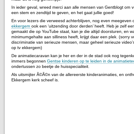
In ieder geval, wreed merci aan alle mensen van Gentblogt om 
een stem en zendtijd te geven, en het gaat jullie goed!
En voor lezers die verweesd achterblijven, nog even meegeven 
ekkergem
ook een ‘uitzending door derden’ heeft. Heb je zelf ee
gemaakt die op YouTube staat, kan je die altijd doorsturen, en w
minimumgehalte aan silliness heeft, krijgt daar een plek. (sorry 
discriminatie van serieuze mensen, maar geheel serieuze video’
op tv ekkergem)
De animatiecaravan kan je her en der in de stad ook nog tegen
immers begonnen
Gentse kinderen op te leiden in de animatiet
ondertussen zo beetje de huisspecialiteit.
Als uitsmijter Ã©Ã©n van de allereerste kinderanimaties, en ont
Ekkergem kerk scheef is.