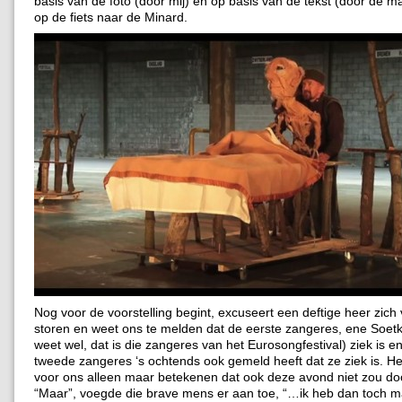
basis van de foto (door mij) en op basis van de tekst (door de m
op de fiets naar de Minard.
Nog voor de voorstelling begint, excuseert een deftige heer zich 
storen en weet ons te melden dat de eerste zangeres, ene Soetki
weet wel, dat is die zangeres van het Eurosongfestival) ziek is e
tweede zangeres ‘s ochtends ook gemeld heeft dat ze ziek is. H
voor ons alleen maar betekenen dat ook deze avond niet zou do
“Maar”, voegde die brave mens er aan toe, “…ik heb dan toch m