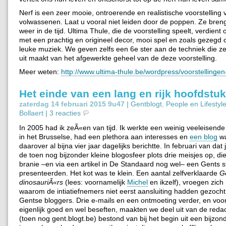
Nerf is een zeer mooie, ontroerende en realistische voorstelling 
volwassenen. Laat u vooral niet leiden door de poppen. Ze bre
weer in de tijd. Ultima Thule, die de voorstelling speelt, verdient
met een prachtig en origineel decor, mooi spel en zoals gezegd o
leuke muziek. We geven zelfs een 6e ster aan de techniek die z
uit maakt van het afgewerkte geheel van de deze voorstelling.
Meer weten:
http://www.ultima-thule.be/wordpress/voorstellingen
Het einde van een lang en rijk hoofdstuk
zaterdag 14 februari 2015 9u47 |
Gentblogt
,
People en Lifestyl
Bollaert
|
3 reacties
In 2005 had ik zeÃ«en van tijd. Ik werkte een weinig veeleisend
in het Brusselse, had een plethora aan interesses en
een blog
wa
daarover al bijna vier jaar dagelijks berichtte. In februari van dat 
de toen nog bijzonder kleine blogosfeer plots drie meisjes op, di
branie –en via een artikel in De Standaard nog wel– een Gents 
presenteerden. Het kot was te klein. Een aantal zelfverklaarde
G
dinosauriÃ«rs
(lees: voornamelijk
Michel
en ikzelf), vroegen zich
waarom de intiatiefnemers niet eerst aansluiting hadden gezocht
Gentse bloggers. Drie e-mails en een ontmoeting verder, en voo
eigenlijk goed en wel beseften, maakten we deel uit van de redac
(toen nog gent.blogt.be) bestond van bij het begin uit een bijzon