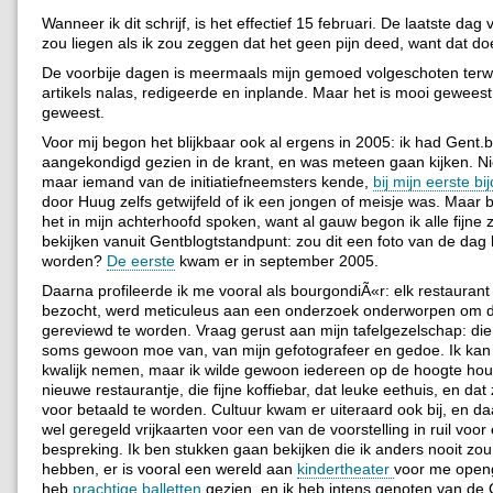
Wanneer ik dit schrijf, is het effectief 15 februari. De laatste dag v
zou liegen als ik zou zeggen dat het geen pijn deed, want dat doe
De voorbije dagen is meermaals mijn gemoed volgeschoten terwijl
artikels nalas, redigeerde en inplande. Maar het is mooi geweest
geweest.
Voor mij begon het blijkbaar ook al ergens in 2005: ik had Gent.b
aangekondigd gezien in de krant, en was meteen gaan kijken. Nie
maar iemand van de initiatiefneemsters kende,
bij mijn eerste bi
door Huug zelfs getwijfeld of ik een jongen of meisje was. Maar b
het in mijn achterhoofd spoken, want al gauw begon ik alle fijne z
bekijken vanuit Gentblogtstandpunt: zou dit een foto van de dag
worden?
De eerste
kwam er in september 2005.
Daarna profileerde ik me vooral als bourgondiÃ«r: elk restaurant 
bezocht, werd meticuleus aan een onderzoek onderworpen om 
gereviewd te worden. Vraag gerust aan mijn tafelgezelschap: di
soms gewoon moe van, van mijn gefotografeer en gedoe. Ik kan 
kwalijk nemen, maar ik wilde gewoon iedereen op de hoogte ho
nieuwe restaurantje, die fijne koffiebar, dat leuke eethuis, en dat
voor betaald te worden. Cultuur kwam er uiteraard ook bij, en d
wel geregeld vrijkaarten voor een van de voorstelling in ruil voor
bespreking. Ik ben stukken gaan bekijken die ik anders nooit zo
hebben, er is vooral een wereld aan
kindertheater
voor me open
heb
prachtige balletten
gezien, en ik heb intens genoten van de