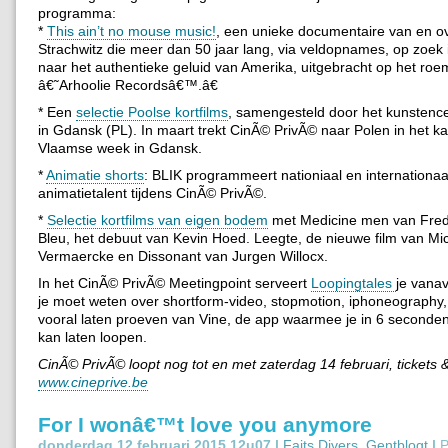
programma:
*
This ain’t no mouse music!
, een unieke documentaire van en ov
Strachwitz die meer dan 50 jaar lang, via veldopnames, op zoek
naar het authentieke geluid van Amerika, uitgebracht op het roe
â€˜Arhoolie Recordsâ€™.â€
* Een
selectie Poolse kortfilms
, samengesteld door het kunstenc
in Gdansk (PL). In maart trekt CinÃ© PrivÃ© naar Polen in het k
Vlaamse week in Gdansk.
*
Animatie shorts
: BLIK programmeert nationiaal en internationaa
animatietalent tijdens CinÃ© PrivÃ©.
*
Selectie kortfilms van eigen bodem
met Medicine men van Fred
Bleu, het debuut van Kevin Hoed. Leegte, de nieuwe film van Mi
Vermaercke en Dissonant van Jurgen Willocx.
In het CinÃ© PrivÃ© Meetingpoint serveert
Loopingtales
je vanav
je moet weten over shortform-video, stopmotion, iphoneography,
vooral laten proeven van Vine, de app waarmee je in 6 seconden
kan laten loopen.
CinÃ© PrivÃ© loopt nog tot en met zaterdag 14 februari, tickets &
www.cineprive.be
For I wonâ€™t love you anymore
donderdag 12 februari 2015 12u07 |
Faits Divers
,
Gentblogt
|
P