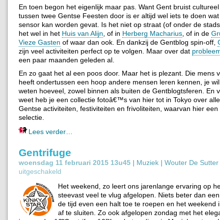
En toen begon het eigenlijk maar pas. Want Gent bruist culturee
tussen twee Gentse Feesten door is er altijd wel iets te doen wat
sensor kan worden gevat. Is het niet op straat (of onder de stads
het wel in het
Huis van Alijn
, of in
Herberg Macharius
, of in de
Gr
Vieze Gasten
of waar dan ook. En dankzij de Gentblog spin-off,
zijn veel activiteiten perfect op te volgen. Maar over dat
problee
een paar maanden geleden al.
En zo gaat het al een poos door. Maar het is plezant. Die mens 
heeft ondertussen een hoop andere mensen leren kennen, je wil
weten hoeveel, zowel binnen als buiten de Gentblogtsferen. En v
weet heb je een collectie fotoâ€™s van hier tot in Tokyo over al
Gentse activiteiten, festiviteiten en frivoliteiten, waarvan hier een
selectie.
Lees verder…
Gentrifuge
woensdag 11 februari 2015 13u45 |
Muziek
|
Wouter De Sutter
uitgeschakeld
Het weekend, zo leert ons jarenlange ervaring op het
steevast veel te vlug afgelopen. Niets beter dan ee
de tijd even een halt toe te roepen en het weekend 
af te sluiten. Zo ook afgelopen zondag met het eleg