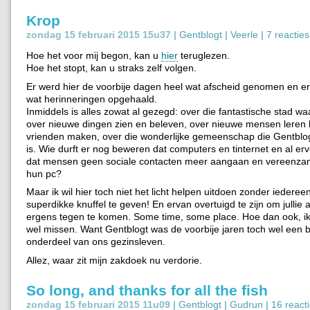
Krop
zondag 15 februari 2015 15u37 |
Gentblogt
|
Veerle
|
7 reacties
Hoe het voor mij begon, kan u
hier
teruglezen.
Hoe het stopt, kan u straks zelf volgen.
Er werd hier de voorbije dagen heel wat afscheid genomen en e
wat herinneringen opgehaald.
Inmiddels is alles zowat al gezegd: over die fantastische stad wa
over nieuwe dingen zien en beleven, over nieuwe mensen leren
vrienden maken, over die wonderlijke gemeenschap die Gentbl
is. Wie durft er nog beweren dat computers en tinternet en al er
dat mensen geen sociale contacten meer aangaan en vereenza
hun pc?
Maar ik wil hier toch niet het licht helpen uitdoen zonder iedere
superdikke knuffel te geven! En ervan overtuigd te zijn om jullie 
ergens tegen te komen. Some time, some place. Hoe dan ook, ik za
wel missen. Want Gentblogt was de voorbije jaren toch wel een b
onderdeel van ons gezinsleven.
Allez, waar zit mijn zakdoek nu verdorie.
So long, and thanks for all the fish
zondag 15 februari 2015 11u09 |
Gentblogt
|
Gudrun
|
16 react