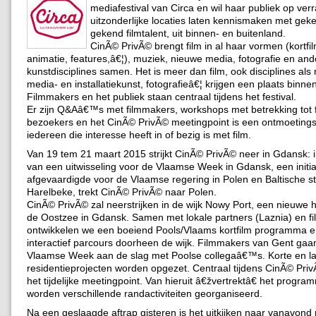
mediafestival van Circa en wil haar publiek op ve
uitzonderlijke locaties laten kennismaken met ge
gekend filmtalent, uit binnen- en buitenland.
CinÃ© PrivÃ© brengt film in al haar vormen (kortfi
animatie, features,â€¦), muziek, nieuwe media, fotografie en and
kunstdisciplines samen. Het is meer dan film, ook disciplines als
media- en installatiekunst, fotografieâ€¦ krijgen een plaats binnen 
Filmmakers en het publiek staan centraal tijdens het festival.
Er zijn Q&Aâ€™s met filmmakers, workshops met betrekking tot f
bezoekers en het CinÃ© PrivÃ© meetingpoint is een ontmoetings
iedereen die interesse heeft in of bezig is met film.
Van 19 tem 21 maart 2015 strijkt CinÃ© PrivÃ© neer in Gdansk: i
van een uitwisseling voor de Vlaamse Week in Gdansk, een initia
afgevaardigde voor de Vlaamse regering in Polen en Baltische s
Harelbeke, trekt CinÃ© PrivÃ© naar Polen.
CinÃ© PrivÃ© zal neerstrijken in de wijk Nowy Port, een nieuwe 
de Oostzee in Gdansk. Samen met lokale partners (Laznia) en f
ontwikkelen we een boeiend Pools/Vlaams kortfilm programma 
interactief parcours doorheen de wijk. Filmmakers van Gent gaan
Vlaamse Week aan de slag met Poolse collegaâ€™s. Korte en l
residentieprojecten worden opgezet. Centraal tijdens CinÃ© Pri
het tijdelijke meetingpoint. Van hieruit â€žvertrektâ€ het progra
worden verschillende randactiviteiten georganiseerd.
Na een geslaagde aftrap gisteren is het uitkijken naar vanavond