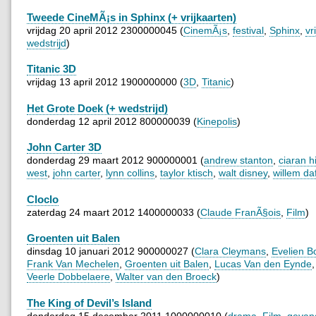
Tweede CineMÃ¡s in Sphinx (+ vrijkaarten)
vrijdag 20 april 2012 2300000045 (
CinemÃ¡s
,
festival
,
Sphinx
,
vr
wedstrijd
)
Titanic 3D
vrijdag 13 april 2012 1900000000 (
3D
,
Titanic
)
Het Grote Doek (+ wedstrijd)
donderdag 12 april 2012 800000039 (
Kinepolis
)
John Carter 3D
donderdag 29 maart 2012 900000001 (
andrew stanton
,
ciaran h
west
,
john carter
,
lynn collins
,
taylor ktisch
,
walt disney
,
willem da
Cloclo
zaterdag 24 maart 2012 1400000033 (
Claude FranÃ§ois
,
Film
)
Groenten uit Balen
dinsdag 10 januari 2012 900000027 (
Clara Cleymans
,
Evelien 
Frank Van Mechelen
,
Groenten uit Balen
,
Lucas Van den Eynde
Veerle Dobbelaere
,
Walter van den Broeck
)
The King of Devil’s Island
donderdag 15 december 2011 1000000010 (
drama
,
Film
,
gevan