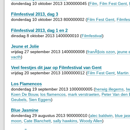
donderdag 10 oktober 2013 1300000045 (
Film
,
Film Fest Gent
,
Filmfestival 2013, dag 3
donderdag 10 oktober 2013 800000002 (
Film Fest Gent
,
Filmfes
Filmfestival 2013, dag 1 en 2
dinsdag 8 oktober 2013 1400000010 (
Filmfestival
)
Jeune et Jolie
vrijdag 27 september 2013 1400000008 (
franÃ§ois ozon
,
jeune e
vacth
)
Veel feestjes dit jaar op Filmfestival van Gent
vrijdag 20 september 2013 1000000012 (
Film Fest Gent
,
Martin
Los Flamencos
donderdag 19 september 2013 1000000005 (
herwig illegems
,
Iw
Koen De Bouw
,
los flamencos
,
mark verstraeten
,
Peter Van den
Geubels
,
Sien Eggers
)
Blue Jasmine
donderdag 29 augustus 2013 900000010 (
alec baldwin
,
blue ja
moon
,
Cate Blanchett
,
sally hawkins
,
Woody Allen
)