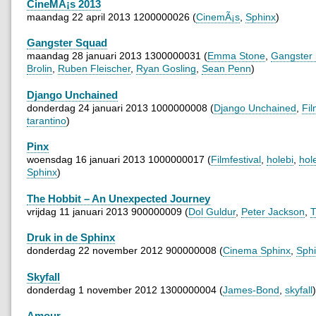
CineMÃ¡s 2013
maandag 22 april 2013 1200000026 (
CinemÃ¡s
,
Sphinx
)
Gangster Squad
maandag 28 januari 2013 1300000031 (
Emma Stone
,
Gangster
Brolin
,
Ruben Fleischer
,
Ryan Gosling
,
Sean Penn
)
Django Unchained
donderdag 24 januari 2013 1000000008 (
Django Unchained
,
Fi
tarantino
)
Pinx
woensdag 16 januari 2013 1000000017 (
Filmfestival
,
holebi
,
hole
Sphinx
)
The Hobbit – An Unexpected Journey
vrijdag 11 januari 2013 900000009 (
Dol Guldur
,
Peter Jackson
,
T
Druk in de Sphinx
donderdag 22 november 2012 900000008 (
Cinema Sphinx
,
Sph
Skyfall
donderdag 1 november 2012 1300000004 (
James-Bond
,
skyfall
)
Amour