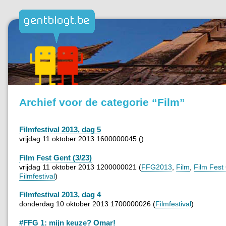
Archief voor de categorie “Film”
Filmfestival 2013, dag 5
vrijdag 11 oktober 2013 1600000045 ()
Film Fest Gent (3/23)
vrijdag 11 oktober 2013 1200000021 (
FFG2013
,
Film
,
Film Fest
Filmfestival
)
Filmfestival 2013, dag 4
donderdag 10 oktober 2013 1700000026 (
Filmfestival
)
#FFG 1: mijn keuze? Omar!