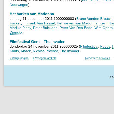
Noorwegen
)
Het Varken van Madonna
zondag 11 december 2011 1000000003 (
Bruno Vanden Broucke
Focketyn
,
Frank Van Passel
,
Het varken van Madonna
,
Kevin Ja
Marijke Pinoy
,
Peter Bulckaen
,
Peter Van Den Eede
,
Wim Opbro
Dierickx
)
Filmfestival Gent – The Invader
donderdag 24 november 2011 900000025 (
Filmfestival
,
Focus
,
Knuts
,
Knack
,
Nicolas Provost
,
The Invader
)
« Vorige pagina
—
« Vroegere artikels
Recentere artikels »
© 2