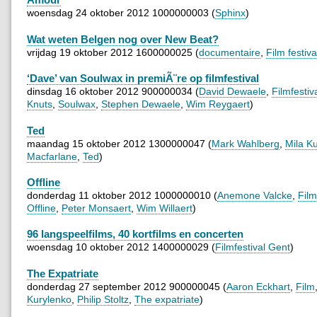
woensdag 24 oktober 2012 1000000003 (
Sphinx
)
Wat weten Belgen nog over New Beat?
vrijdag 19 oktober 2012 1600000025 (
documentaire
,
Film festiva
‘Dave’ van Soulwax in premiÃ¨re op filmfestival
dinsdag 16 oktober 2012 900000034 (
David Dewaele
,
Filmfestiv
Knuts
,
Soulwax
,
Stephen Dewaele
,
Wim Reygaert
)
Ted
maandag 15 oktober 2012 1300000047 (
Mark Wahlberg
,
Mila K
Macfarlane
,
Ted
)
Offline
donderdag 11 oktober 2012 1000000010 (
Anemone Valcke
,
Film
Offline
,
Peter Monsaert
,
Wim Willaert
)
96 langspeelfilms, 40 kortfilms en concerten
woensdag 10 oktober 2012 1400000029 (
Filmfestival Gent
)
The Expatriate
donderdag 27 september 2012 900000045 (
Aaron Eckhart
,
Film
Kurylenko
,
Philip Stoltz
,
The expatriate
)